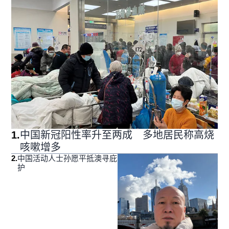
1
.
中国新冠阳性率升至两成 多地居民称高烧
咳嗽增多
2
.
中国活动人士孙愿平抵澳寻庇
护