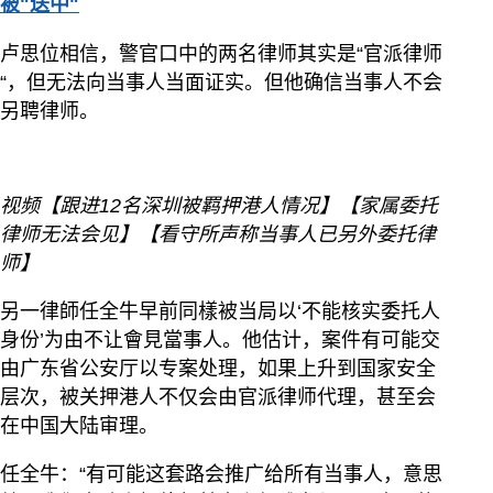
被"送中"
卢思位相信，警官口中的两名律师其实是“官派律师
“，但无法向当事人当面证实。但他确信当事人不会
另聘律师。
视频【跟进12名深圳被羁押港人情况】【家属委托
律师无法会见】【看守所声称当事人已另外委托律
师】
另一律師任全牛早前同樣被当局以‘不能核实委托人
身份’为由不让會見當事人。他估计，案件有可能交
由广东省公安厅以专案处理，如果上升到国家安全
层次，被关押港人不仅会由官派律师代理，甚至会
在中国大陆审理。
任全牛：“有可能这套路会推广给所有当事人，意思