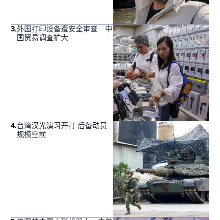
3
.
外国打印设备遭安全审查 中
国贸易调查扩大
4
.
台湾汉光演习开打 后备动员
规模空前