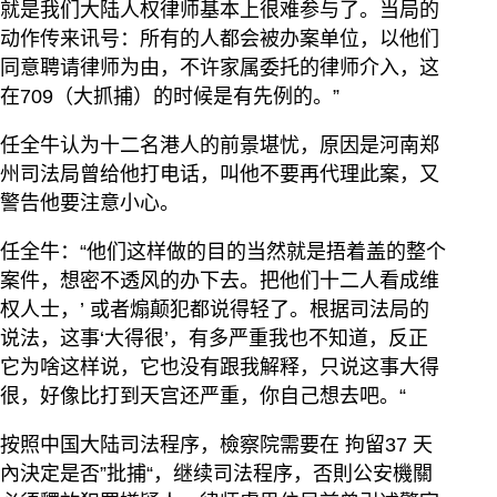
就是我们大陆人权律师基本上很难参与了。当局的
动作传来讯号：所有的人都会被办案单位，以他们
同意聘请律师为由，不许家属委托的律师介入，这
在709（大抓捕）的时候是有先例的。”
任全牛认为十二名港人的前景堪忧，原因是河南郑
州司法局曾给他打电话，叫他不要再代理此案，又
警告他要注意小心。
任全牛：“他们这样做的目的当然就是捂着盖的整个
案件，想密不透风的办下去。把他们十二人看成维
权人士，’ 或者煽颠犯都说得轻了。根据司法局的
说法，这事‘大得很’，有多严重我也不知道，反正
它为啥这样说，它也没有跟我解释，只说这事大得
很，好像比打到天宫还严重，你自己想去吧。“
按照中国大陆司法程序，檢察院需要在 拘留37 天
內決定是否”批捕“，继续司法程序，否則公安機關