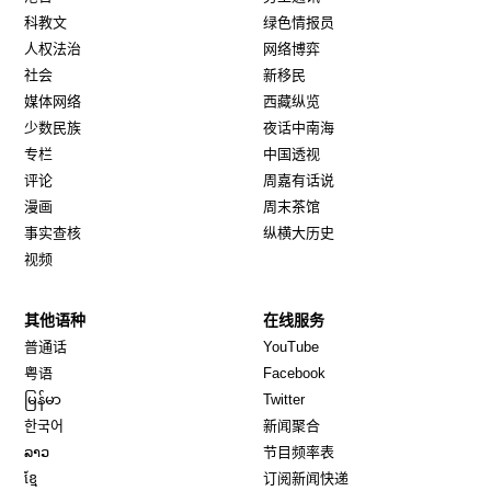
科教文
绿色情报员
人权法治
网络博弈
社会
新移民
媒体网络
西藏纵览
少数民族
夜话中南海
专栏
中国透视
评论
周嘉有话说
漫画
周末茶馆
事实查核
纵横大历史
视频
其他语种
在线服务
Opens in new window
Opens in new window
普通话
YouTube
Opens in new window
Opens in new window
粤语
Facebook
Opens in new window
Opens in new window
မြန်မာ
Twitter
Opens in new window
한국어
新闻聚合
Opens in new window
ລາວ
节目频率表
Opens in new window
ខ្មែ
订阅新闻快递