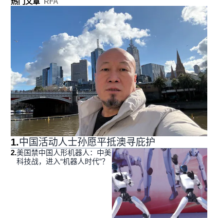
热门文章
RFA
1
.
中国活动人士孙愿平抵澳寻庇护
2
.
美国禁中国人形机器人：中美
科技战，进入“机器人时代”？