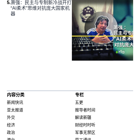
5
.
萧强：民主与专制新冷战开打
“AI柔术”思维对抗庞大国家机
器
内容分类
专栏
新闻快讯
五更
亚太报道
报导者时间
外交
解读新疆
经济
财经时时听
政治
军事无禁区
港台
劳工通讯