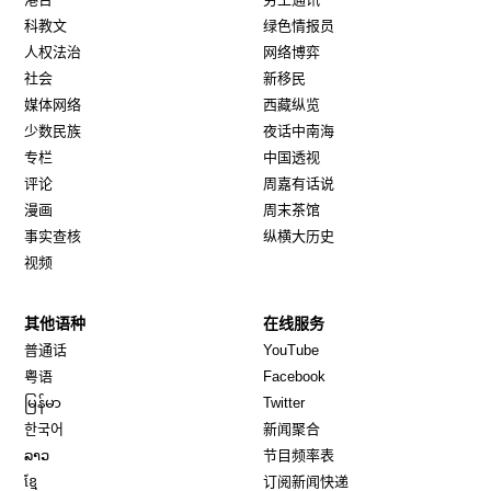
科教文
绿色情报员
人权法治
网络博弈
社会
新移民
媒体网络
西藏纵览
少数民族
夜话中南海
专栏
中国透视
评论
周嘉有话说
漫画
周末茶馆
事实查核
纵横大历史
视频
其他语种
在线服务
Opens in new window
Opens in new window
普通话
YouTube
Opens in new window
Opens in new window
粤语
Facebook
Opens in new window
Opens in new window
မြန်မာ
Twitter
Opens in new window
한국어
新闻聚合
Opens in new window
ລາວ
节目频率表
Opens in new window
ខ្មែ
订阅新闻快递