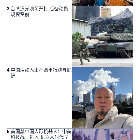
3
.
台湾汉光演习开打 后备动员
规模空前
4
.
中国活动人士孙愿平抵澳寻庇
护
5
.
美国禁中国人形机器人：中美
科技战，进入“机器人时代”？