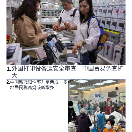
1
.
外国打印设备遭安全审查 中国贸易调查扩
大
2
.
中国新冠阳性率升至两成 多
地居民称高烧咳嗽增多