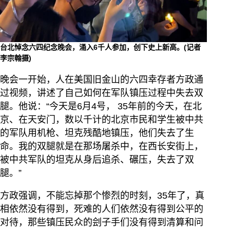
台北悼念六四纪念晚会，涌入6千人参加，创下史上新高。(记者
李宗翰摄)
晚会一开始，人在美国旧金山的六四幸存者方政通
过视频，讲述了自己如何在军队镇压过程中失去双
腿。他说：“今天是6月4号， 35年前的今天，在北
京、在天安门，数以千计的北京市民和学生被中共
的军队用机枪、坦克残酷地镇压，他们失去了生
命。我的双腿就是在那场屠杀中，在西长安街上，
被中共军队的坦克从身后追杀、碾压，失去了双
腿。”
方政强调，不能忘掉那个惨烈的时刻，35年了，真
相依然没有得到，死难的人们依然没有得到公平的
对待，那些镇压民众的刽子手们没有得到清算和问