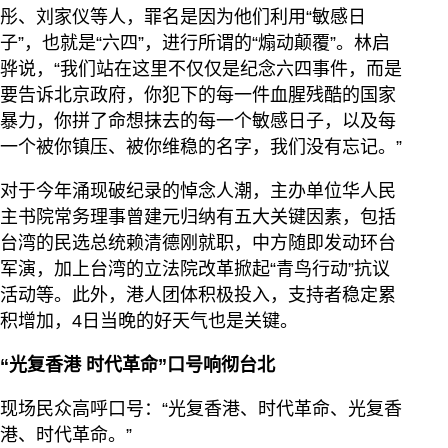
彤、刘家仪等人，罪名是因为他们利用“敏感日
子”，也就是“六四”，进行所谓的“煽动颠覆”。林启
骅说，“我们站在这里不仅仅是纪念六四事件，而是
要告诉北京政府，你犯下的每一件血腥残酷的国家
暴力，你拼了命想抹去的每一个敏感日子，以及每
一个被你镇压、被你维稳的名字，我们没有忘记。”
对于今年涌现破纪录的悼念人潮，主办单位华人民
主书院常务理事曾建元归纳有五大关键因素，包括
台湾的民选总统赖清德刚就职，中方随即发动环台
军演，加上台湾的立法院改革掀起“青鸟行动”抗议
活动等。此外，港人团体积极投入，支持者稳定累
积增加，4日当晚的好天气也是关键。
“光复香港 时代革命”口号响彻台北
现场民众高呼口号：“光复香港、时代革命、光复香
港、时代革命。”