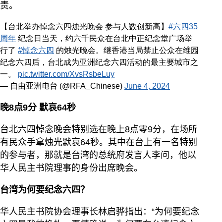
责。
【台北举办悼念六四烛光晚会 参与人数创新高】
#六四35
周年
纪念日当天，约六千民众在台北中正纪念堂广场举
行了
#悼念六四
的烛光晚会。继香港当局禁止公众在维园
纪念六四后，台北成为亚洲纪念六四活动的最主要城市之
一。
pic.twitter.com/XvsRsbeLuy
— 自由亚洲电台 (@RFA_Chinese)
June 4, 2024
晚8点9分 默哀64秒
台北六四悼念晚会特别选在晚上8点零9分，在场所
有民众手拿烛光默哀64秒。其中在台上有一名特别
的参与者，那就是台湾的总统府发言人李问，他以
华人民主书院理事的身份出席晚会。
台湾为何要纪念六四？
华人民主书院协会理事长林启骅指出：“为何要纪念