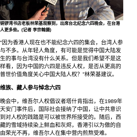
铜锣湾书店老板林荣基观察到，出席台北纪念六四晚会，在台港
人更多些。(记者 李宗翰摄)
“因为香港人现在也不能纪念六四的集会，台湾人参
与不多。从年轻人角度，有可能是觉得中国大陆发
生的事与台湾没有什么关系。但是我们希望不是这
样看，因为中国的六四是违反人权，是否从更高的
普世价值角度关心中国大陆人权？”林荣基建议。
维族、藏人参与悼念六四
晚会中，维吾尔人权倡议者塔什肯指出，在1989年
天安门事件后，国际社会接纳了中国，让中共意识
到对人权的践踏是可以被世界所接受的。随后，西
藏的雪域持续染上鲜血和灰烬，香港引以为傲的自
由荣光不再，维吾尔人在集中营内煎熬受难。