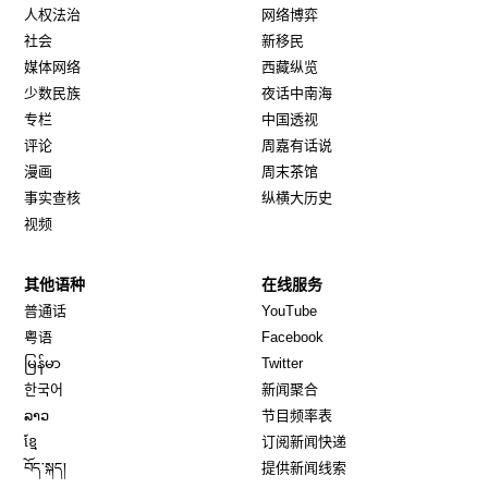
人权法治
网络博弈
社会
新移民
媒体网络
西藏纵览
少数民族
夜话中南海
专栏
中国透视
评论
周嘉有话说
漫画
周末茶馆
事实查核
纵横大历史
视频
其他语种
在线服务
Opens in new window
Opens in new window
普通话
YouTube
Opens in new window
Opens in new window
粤语
Facebook
Opens in new window
Opens in new window
မြန်မာ
Twitter
Opens in new window
한국어
新闻聚合
Opens in new window
ລາວ
节目频率表
Opens in new window
ខ្មែ
订阅新闻快递
Opens in new window
བོད་སྐད།
提供新闻线索