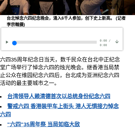
台北悼念六四纪念晚会，涌入6千人参加，创下史上新高。
(记者
李宗翰摄)
0:00
/
0:00
六四35周年纪念日当天，数千民众在台北中正纪念
堂广场举行了悼念六四的烛光晚会。继香港当局禁
止公众在维园纪念六四后，台北成为亚洲纪念六四
活动的最主要城市之一。
台湾领导人赖清德首次以总统身份纪念六四
警戒六四 香港装甲车上街头 港人无惧接力悼念
六四
"六四"35周年祭 当局如临大敌