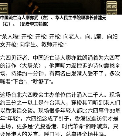
中国流亡诗人廖亦武（左）、华人民主书院理事长曾建元
（右）。（记者李宗翰摄）
“杀人啦! 开枪! 开枪! 开枪! 向老人、向儿童、向妇
女开枪! 向学生、教师开枪!”
六四见证者、中国流亡诗人廖亦武朗诵着为六四写
的诗作〈大屠杀〉，他声嘶力竭控诉的诗句震撼全
场，持续约十分钟，有两名白发港人受不了，多次
喊着“下台”、“吵够了”。
这场台北六四晚会主办单位估计涌入二千人。现场
约三分之一以上是在台港人，穿梭其间听到港人们
以香港话交谈。现场很多年轻人都比六四事件33周
年“年轻”，六四纪念成了引子，香港议题彷佛才是
主场，更多是“光复香港、时代革命”的呼喊声。只
要是港人的发言、呼口号，总赢得全场共鸣。