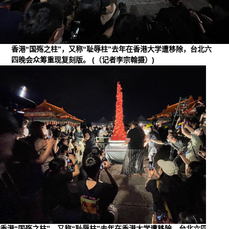
香港“国殇之柱”，又称“耻辱柱”去年在香港大学遭移除，台北六
四晚会众筹重现复刻版。
(（记者李宗翰摄）)
香港
晚会
香港“国殇之柱”，又称“耻辱柱”去年在香港大学遭移除，台北六四