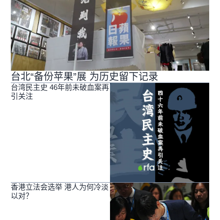
台北“备份苹果”展 为历史留下记录
台湾民主史 46年前未破血案再
引关注
香港立法会选举 港人为何冷淡
以对？