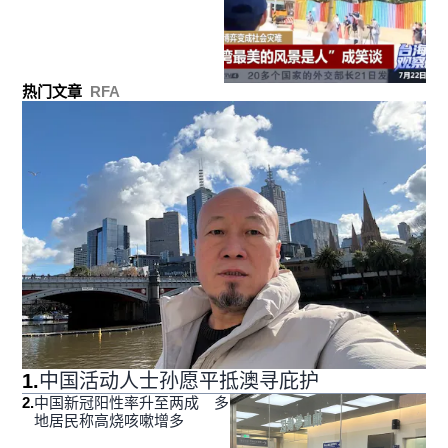
热门文章
RFA
1
.
中国活动人士孙愿平抵澳寻庇护
2
.
中国新冠阳性率升至两成 多
地居民称高烧咳嗽增多