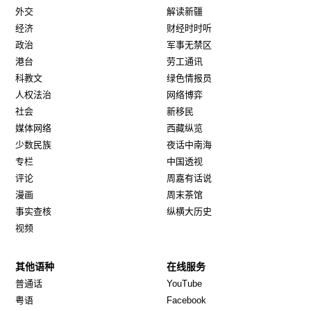
外交
解读新疆
经济
财经时时听
政治
军事无禁区
港台
劳工通讯
科教文
绿色情报员
人权法治
网络博弈
社会
新移民
媒体网络
西藏纵览
少数民族
夜话中南海
专栏
中国透视
评论
周嘉有话说
漫画
周末茶馆
事实查核
纵横大历史
视频
其他语种
在线服务
Opens in new window
Opens in new window
普通话
YouTube
Opens in new window
Opens in new window
粤语
Facebook