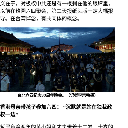
义在于，对极权中共还是有一根刺在他的眼睛里，
以前在维园六四聚会，第二天报纸头版一定大幅报
导。在台湾悼念，有共同体的概念。
台北六四纪念33周年晚会。（记者李宗翰摄）
香港母亲带孩子参加六四： “沉默就是站在独裁政
权一边”
暂居台湾两年的黄小姐和丈夫带着十二岁、十岁的