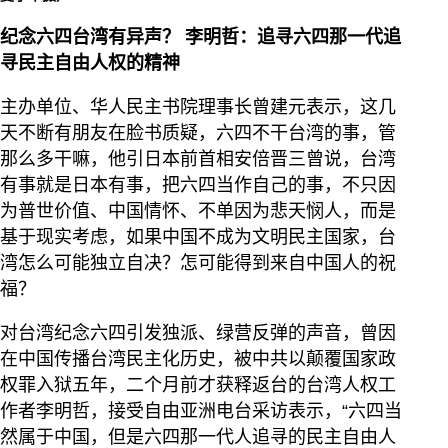
纪念六四台湾有异声？ 李明哲：追寻六四那一代追
寻民主自由人权的精神
主办单位、华人民主书院理事长曾建元表示，这几
天不断有朋友在脸书质疑，六四不干台湾的事，管
那么多干嘛，他引日本前首相安倍晋三曾说，台湾
有事就是日本有事，把六四当作自己的事，不只因
为普世价值、中国情怀、不单因为悲天悯人，而是
基于现实考虑，如果中国不成为文明民主国家，台
湾怎么可能独立自决？怎可能得到来自中国人的祝
福？
对台湾纪念六四引发独派、绿营反弹的声音，曾因
在中国传播台湾民主化历史，被中共以颠覆国家政
权罪入狱五年，二个月前才获释返台的台湾人权工
作者李明哲，接受自由亚洲电台采访表示，“六四当
然属于中国，但是六四那一代人追寻的民主自由人