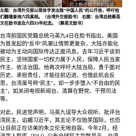
左图：台湾外交部以简体字发出致“中国人民”的公开信，呼吁他
们翻墙查询六四真相。（台湾外交部脸书） 右图：台湾总统蔡英
文在脸书谈及六四33年纪念。（蔡英文脸书）
台湾前国民党籍总统马英九4日在脸书指出，美国
为首发起的“反中”风潮让情势更复杂，大陆亦能化
被动为主动向国际传达正面讯息。去年习近平谈到
民主，坚持国家一切权力属于人民，保障人民当家
作主、依法治国。他再次呼吁大陆当局，勇于面对
历史、承担责任，才能往前迈进。也借此机会反
思，台湾虽号称“民主”，却一步步堕入“不自由的民
主”，如关闭电视新闻台、清算在野党、干预司法
等。
对此，民进党声明，马英九误导大众视听、批评台
湾民主，谄媚习近平，其言论不仅贻笑国际，也恐
让目前正在访美的朱立伦无地自容。今年2月，经
济学人智库（EIU）公布全球民主指数显示，台湾