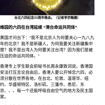
台北六四纪念33周年晚会。（记者李宗翰摄）
维园的六四在台湾延续 “港台命运共同体”
黄国才问台下：“我不是北京人为何要关心一九八九
年的北京？我不是新疆人，为何我要关注新疆集中
营？我不是台湾人为何要关注台湾？因为我们是被
压迫的命运共同体。”
香港专上学生联会前秘书长周永康致词说，香港国
安法打压言论自由后，香港人要公开悼念六四，必
须分散在世界各地，在台北、伦敦、温哥华、纽
约、华盛顿特区、洛杉矶、三藩市、悉尼、东
京、、、每一个还能呼吸自由空气的地方及民主国
家。