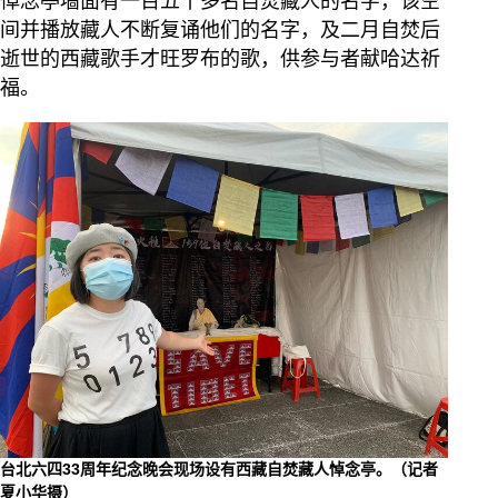
悼念亭墙面有一百五十多名自焚藏人的名字，该空
间并播放藏人不断复诵他们的名字，及二月自焚后
逝世的西藏歌手才旺罗布的歌，供参与者献哈达祈
福。
台北六四33周年纪念晚会现场设有西藏自焚藏人悼念亭。（记者
夏小华摄）