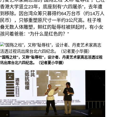
丹麦艺术家高志活的“国殇之柱”又称“耻辱柱”，已在
香港大学竖立23年，底座刻有“六四屠杀”，去年遭
到移除。因台湾众筹只募得约64万台币（约14万人
民币），只够重塑原尺寸一半约3公尺高。柱子堆
叠无数人体雕塑，鲜红的耻辱柱被拼起时，有小女
孩问着爸爸：“为什么是红色的？”
“国殇之柱”，又称“耻辱柱”，设计者、丹麦艺术家高志活透过视
讯出席台北六四纪念。（记者夏小华摄）