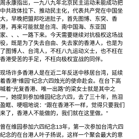
周永康指出，一九八九年北京民主运动未能成功把
中共政体拉下、推动民主化，代表共产党在中国坐
大，早晚把盟邦吃进肚子，首先图博、东突、香
港，再来可能就是台湾、南中国海、东亚国
家、、、一路下来。今天需要继续对抗极权这场战
役，既是为了失去自由、失去家的香港人，也是为
了图博人、台湾人，不枉八九运动义士，也不枉在
香港受苦的手足，不枉向极权宣战的同伴。
现场许多香港人是在近二年反送中移居台湾，延续
着香港“维园”纪念六四烛光的使命赴会。在台下高
喊着“光复香港、唯一出路”的梁女士就是其中之
一，她提到参加维园纪念六四，去了三十年，热泪
盈眶、哽咽地说：“跟在香港不一样，觉得只要我们
来了，香港人不能做的，我们就在这里做。”
曾在维园参加六四纪念13年，第一次参加台湾六四
纪念的在台港人叶子扬说，这样一个聚会最大的意