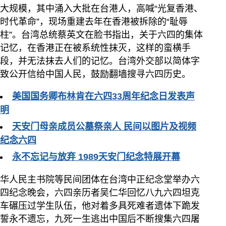
大规模，其中涌入大批在台港人，高喊“光复香港、
时代革命”，现场重建去年在香港被拆除的“耻辱
柱”。台湾总统蔡英文在脸书指出，关于六四的集体
记忆，在香港正在被系统性抹灭，这样的蛮横手
段，并无法抹去人们的记忆。台湾外交部以简体字
致公开信给中国人民，鼓励翻墙搜寻六四历史。
美国国务卿布林肯在六四33周年纪念日发表声
明
天安门母亲成员公墓祭亲人 民间以图片及视频
纪念六四
永不忘记与放弃 1989天安门纪念特展开幕
华人民主书院等民间团体在台湾中正纪念堂举办六
四纪念晚会，六四亲历者吴仁华回忆八九六四坦克
车碾压过学生队伍，他对着多具死难者遗体下跪发
誓永不遗忘，九死一生逃出中国后不断搜集六四屠