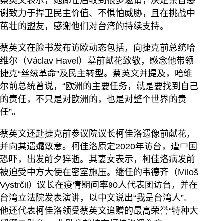
蔡英文表示，她卸任后收到很多邀请，决定亲自感
谢致力于捍卫民主价值、不惧怕威胁，且在挑战中
茁壮的盟友，感谢他们对台湾的持续支持。
蔡英文在脸书发布访欧动态包括，向捷克前总统哈
维尔（Václav Havel）墓前献花致敬，感念他带领
捷克“丝绒革命”及民主转型。蔡英文并提及，哈维
尔前总统曾说，“欧洲的主要任务，就是要找到自己
的责任，不只是对欧洲的，也是对整个世界的责
任”。
蔡英文还赴捷克前参议院议长柯佳洛遗像前献花，
并向其遗孀致意。柯佳洛原定2020年访台，遭中国
恐吓，出发前夕猝逝。其妻女表示，柯佳洛病发前
被迫受中方大使在密室施压。继任的韦德齐（Miloš
Vystrčil）议长在疫情期间率90人代表团访台，并在
台湾立法院发表演讲，以中文说出“我是台湾人”。
他还代表柯佳洛领受蔡英文追赠的最高荣誉“特种大