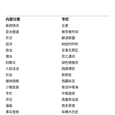
内容分类
专栏
新闻快讯
五更
亚太报道
报导者时间
外交
解读新疆
经济
财经时时听
政治
军事无禁区
港台
劳工通讯
科教文
绿色情报员
人权法治
网络博弈
社会
新移民
媒体网络
西藏纵览
少数民族
夜话中南海
专栏
中国透视
评论
周嘉有话说
漫画
周末茶馆
事实查核
纵横大历史