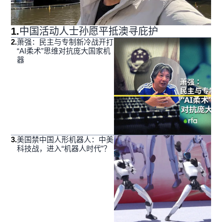
1
.
中国活动人士孙愿平抵澳寻庇护
2
.
萧强：民主与专制新冷战开打
“AI柔术”思维对抗庞大国家机
器
3
.
美国禁中国人形机器人：中美
科技战，进入“机器人时代”？