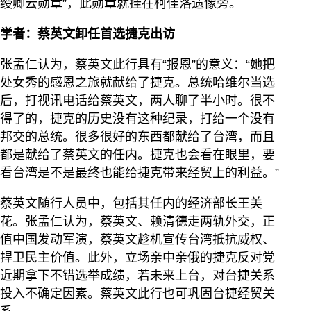
绶卿云勋章”，此勋章就挂在柯佳洛遗像旁。
学者：蔡英文卸任首选捷克出访
张孟仁认为，蔡英文此行具有“报恩”的意义：“她把
处女秀的感恩之旅就献给了捷克。总统哈维尔当选
后，打视讯电话给蔡英文，两人聊了半小时。很不
得了的，捷克的历史没有这种纪录，打给一个没有
邦交的总统。很多很好的东西都献给了台湾，而且
都是献给了蔡英文的任内。捷克也会看在眼里，要
看台湾是不是最终也能给捷克带来经贸上的利益。”
蔡英文随行人员中，包括其任内的经济部长王美
花。张孟仁认为，蔡英文、赖清德走两轨外交，正
值中国发动军演，蔡英文趁机宣传台湾抵抗威权、
捍卫民主价值。此外，立场亲中亲俄的捷克反对党
近期拿下不错选举成绩，若未来上台，对台捷关系
投入不确定因素。蔡英文此行也可巩固台捷经贸关