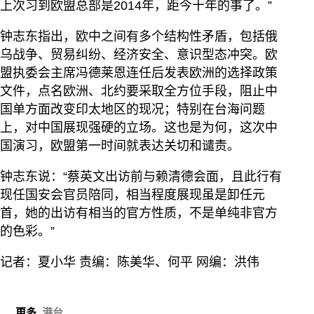
上次习到欧盟总部是2014年，距今十年的事了。”
钟志东指出，欧中之间有多个结构性矛盾，包括俄
乌战争、贸易纠纷、经济安全、意识型态冲突。欧
盟执委会主席冯德莱恩连任后发表欧洲的选择政策
文件，点名欧洲、北约要采取全方位手段，阻止中
国单方面改变印太地区的现况；特别在台海问题
上，对中国展现强硬的立场。这也是为何，这次中
国演习，欧盟第一时间就表达关切和谴责。
钟志东说：“蔡英文出访前与赖清德会面，且此行有
现任国安会官员陪同，相当程度展现虽是卸任元
首，她的出访有相当的官方性质，不是单纯非官方
的色彩。”
记者：夏小华 责编：陈美华、何平 网编：洪伟
更多
港台