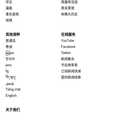
评论
周嘉有话说
漫画
周末茶馆
事实查核
纵横大历史
视频
其他语种
在线服务
Opens in new window
Opens in new window
普通话
YouTube
Opens in new window
Opens in new window
粤语
Facebook
Opens in new window
Opens in new window
မြန်မာ
Twitter
Opens in new window
한국어
新闻聚合
Opens in new window
ລາວ
节目频率表
Opens in new window
ខ្មែ
订阅新闻快递
Opens in new window
བོད་སྐད།
提供新闻线索
Opens in new window
ئۇيغۇر
Opens in new window
Tiếng Việt
Opens in new window
English
关于我们