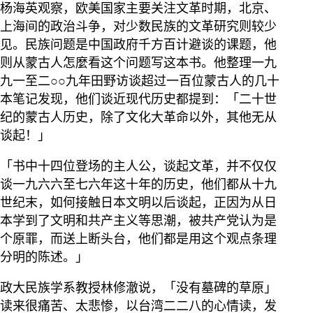
杨海英观察，欧美国家主要关注文革时期，北京、
上海间的政治斗争，对少数民族的文革研究则较少
见。民族问题是中国政府千方百计避谈的课题，他
则从蒙古人怎麼看这个问题写这本书。他整理一九
九一至二○○九年田野访谈超过一百位蒙古人的几十
本笔记发现，他们谈近现代历史都提到：「二十世
纪的蒙古人历史，除了文化大革命以外，其他无从
谈起！」
「书中十四位登场的主人公，谈起文革，并不仅仅
谈一九六六至七六年这十年的历史，他们都从十九
世纪末，如何接触日本文明以后谈起，正因为从日
本学到了文明和共产主义等思潮，被共产党认为是
个原罪，而送上断头台，他们都是用这个观点条理
分明的陈述。」
政大民族学系教授林修澈说，「没有墓碑的草原」
读来很痛苦、太悲惨，以台湾二二八的心情读，发