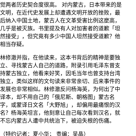
觉两者历史契合度很高。 对内蒙古，日本带来的是
文明，在近代史发展上却遭遇文明开放的挫败，最
后纳入中国土地，蒙古人在文革受害比例这麼高，
几乎是被灭族。书里提及有人对加害者的道歉「坦
然接受」，但究竟有多少中国人坦然接受道歉？他
相当存疑。
林修澈并指，在他读来，这本书背后的精神是要独
立、寻找蒙古人自己的道路，附录引用毛泽东曾支
持蒙古独立，他看来好笑，因毛当年也曾支持台湾
独立，类似这样的文句读来非常亲切、后来事件的
发展也非常相似。林修澈反问杨海英，为何出了中
译本，却不用自己的「俄尼斯、朝格图」蒙古名
字，或蒙译日文名「大野旭」，却偏用最痛恨的汉
名？杨海英坦言，他刻意让自己每次看到汉名，就
不忘内蒙古人遭中共统治下，被迫失根的伤痛。
（特约记者：夏小华； 责编：吴晶）