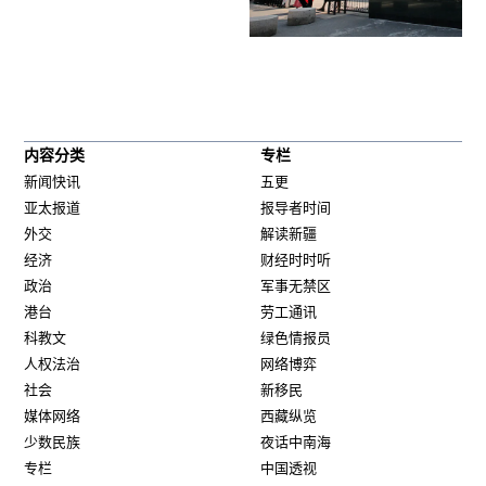
内容分类
专栏
新闻快讯
五更
亚太报道
报导者时间
外交
解读新疆
经济
财经时时听
政治
军事无禁区
港台
劳工通讯
科教文
绿色情报员
人权法治
网络博弈
社会
新移民
媒体网络
西藏纵览
少数民族
夜话中南海
专栏
中国透视