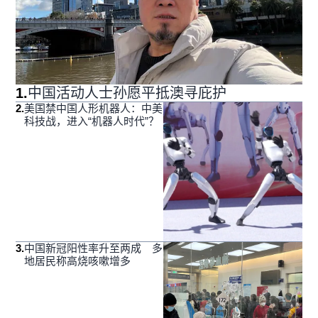
1
.
中国活动人士孙愿平抵澳寻庇护
2
.
美国禁中国人形机器人：中美
科技战，进入“机器人时代”？
3
.
中国新冠阳性率升至两成 多
地居民称高烧咳嗽增多