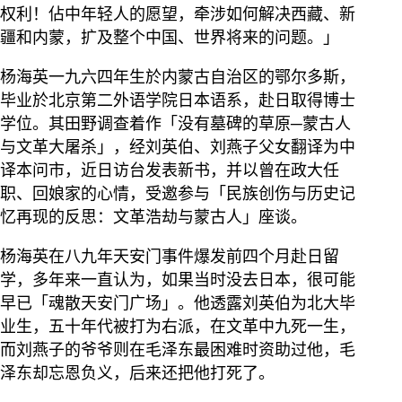
权利！佔中年轻人的愿望，牵涉如何解决西藏、新
疆和内蒙，扩及整个中国、世界将来的问题。」
杨海英一九六四年生於内蒙古自治区的鄂尔多斯，
毕业於北京第二外语学院日本语系，赴日取得博士
学位。其田野调查着作「没有墓碑的草原─蒙古人
与文革大屠杀」，经刘英伯、刘燕子父女翻译为中
译本问市，近日访台发表新书，并以曾在政大任
职、回娘家的心情，受邀参与「民族创伤与历史记
忆再现的反思：文革浩劫与蒙古人」座谈。
杨海英在八九年天安门事件爆发前四个月赴日留
学，多年来一直认为，如果当时没去日本，很可能
早已「魂散天安门广场」。他透露刘英伯为北大毕
业生，五十年代被打为右派，在文革中九死一生，
而刘燕子的爷爷则在毛泽东最困难时资助过他，毛
泽东却忘恩负义，后来还把他打死了。