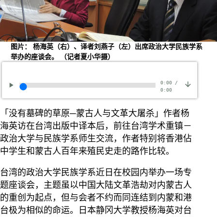
图片： 杨海英（右）、译者刘燕子（左）出席政治大学民族学系
举办的座谈会。 （记者夏小华摄）
0:00
/
0:00
「没有墓碑的草原─蒙古人与文革大屠杀」作者杨
海英访在台湾出版中译本后，前往台湾学术重镇－
政治大学与民族学系师生交流，作者特别将香港佔
中学生和蒙古人百年来殖民史走的路作比较。
台湾的政治大学民族学系近日在校园内举办一场专
题座谈会，主题虽以中国大陆文革浩劫对内蒙古人
的重创为起点，但与会者不约而同连结到内蒙和港
台极为相似的命运。日本静冈大学教授杨海英对台