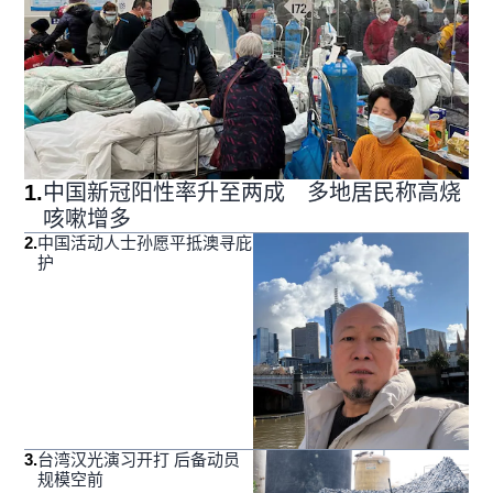
1
.
中国新冠阳性率升至两成 多地居民称高烧
咳嗽增多
2
.
中国活动人士孙愿平抵澳寻庇
护
3
.
台湾汉光演习开打 后备动员
规模空前