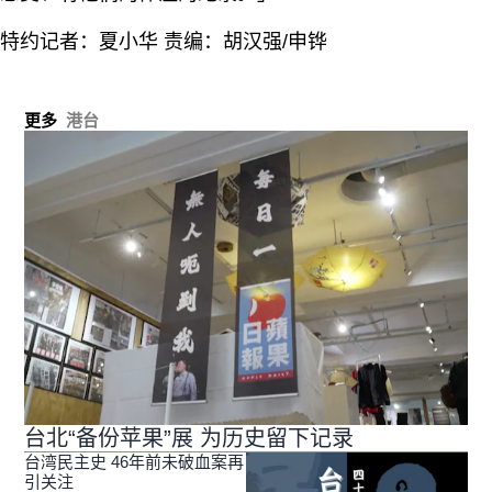
特约记者：夏小华 责编：胡汉强/申铧
更多
港台
台北“备份苹果”展 为历史留下记录
台湾民主史 46年前未破血案再
引关注