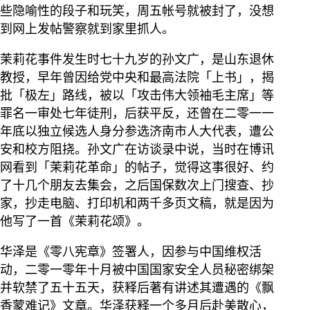
些隐喻性的段子和玩笑，周五帐号就被封了，没想
到网上发帖警察就到家里抓人。
茉莉花事件发生时七十九岁的孙文广，是山东退休
教授，早年曾因给党中央和最高法院「上书」，揭
批「极左」路线，被以「攻击伟大领袖毛主席」等
罪名一审处七年徒刑，后获平反，还曾在二零一一
年底以独立候选人身分参选济南市人大代表，遭公
安和校方阻挠。孙文广在访谈录中说，当时在博讯
网看到「茉莉花革命」的帖子，觉得这事很好、约
了十几个朋友去集会，之后国保数次上门搜查、抄
家，抄走电脑、打印机和两千多页文稿，就是因为
他写了一首《茉莉花颂》。
华泽是《零八宪章》签署人，因参与中国维权活
动，二零一零年十月被中国国家安全人员秘密绑架
并软禁了五十五天，获释后著有讲述其遭遇的《飘
香蒙难记》文章。华泽获释一个多月后赴美散心，