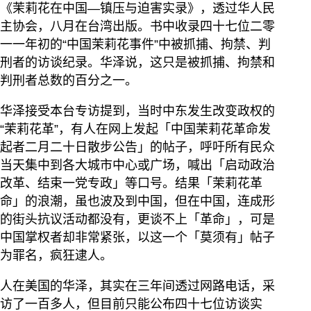
《茉莉花在中国—镇压与迫害实录》，透过华人民
主协会，八月在台湾出版。书中收录四十七位二零
一一年初的“中国茉莉花事件”中被抓捕、拘禁、判
刑者的访谈纪录。华泽说，这只是被抓捕、拘禁和
判刑者总数的百分之一。
华泽接受本台专访提到，当时中东发生改变政权的
“茉莉花革”，有人在网上发起「中国茉莉花革命发
起者二月二十日散步公告」的帖子，呼吁所有民众
当天集中到各大城市中心或广场，喊出「启动政治
改革、结束一党专政」等口号。结果「茉莉花革
命」的浪潮，虽也波及到中国，但在中国，连成形
的街头抗议活动都没有，更谈不上「革命」，可是
中国掌权者却非常紧张，以这一个「莫须有」帖子
为罪名，疯狂逮人。
人在美国的华泽，其实在三年间透过网路电话，采
访了一百多人，但目前只能公布四十七位访谈实