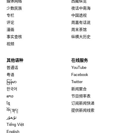
媒体网络
西藏纵览
少数民族
夜话中南海
专栏
中国透视
评论
周嘉有话说
漫画
周末茶馆
事实查核
纵横大历史
视频
其他语种
在线服务
Opens in new window
Opens in new window
普通话
YouTube
Opens in new window
Opens in new window
粤语
Facebook
Opens in new window
Opens in new window
မြန်မာ
Twitter
Opens in new window
한국어
新闻聚合
Opens in new window
ລາວ
节目频率表
Opens in new window
ខ្មែ
订阅新闻快递
Opens in new window
བོད་སྐད།
提供新闻线索
Opens in new window
ئۇيغۇر
Opens in new window
Tiếng Việt
Opens in new window
English