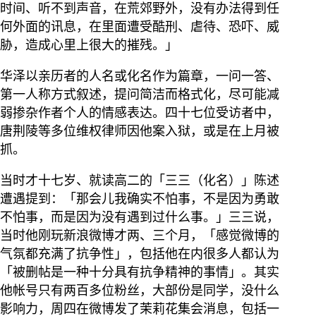
时间、听不到声音，在荒郊野外，没有办法得到任
何外面的讯息，在里面遭受酷刑、虐待、恐吓、威
胁，造成心里上很大的摧残。」
华泽以亲历者的人名或化名作为篇章，一问一答、
第一人称方式叙述，提问简洁而格式化，尽可能减
弱掺杂作者个人的情感表达。四十七位受访者中，
唐荆陵等多位维权律师因他案入狱，或是在上月被
抓。
当时才十七岁、就读高二的「三三（化名）」陈述
遭遇提到：「那会儿我确实不怕事，不是因为勇敢
不怕事，而是因为没有遇到过什么事。」三三说，
当时他刚玩新浪微博才两、三个月，「感觉微博的
气氛都充满了抗争性」，包括他在内很多人都认为
「被删帖是一种十分具有抗争精神的事情」。其实
他帐号只有两百多位粉丝，大部份是同学，没什么
影响力，周四在微博发了茉莉花集会消息，包括一