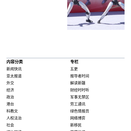
内容分类
专栏
新闻快讯
五更
亚太报道
报导者时间
外交
解读新疆
经济
财经时时听
政治
军事无禁区
港台
劳工通讯
科教文
绿色情报员
人权法治
网络博弈
社会
新移民