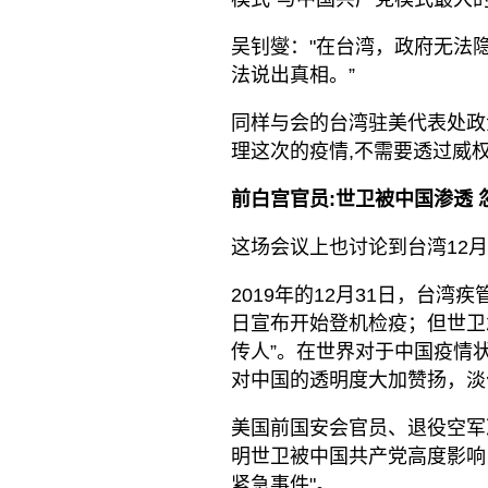
吴钊燮："在台湾，政府无法
法说出真相。”
同样与会的台湾驻美代表处政
理这次的疫情,不需要透过威权(
前白宫官员:世卫被中国渗透
这场会议上也讨论到台湾12
2019年的12月31日，台
日宣布开始登机检疫；但世卫
传人”。在世界对于中国疫情
对中国的透明度大加赞扬，淡
美国前国安会官员、退役空军准将斯
明世卫被中国共产党高度影响
紧急事件"。