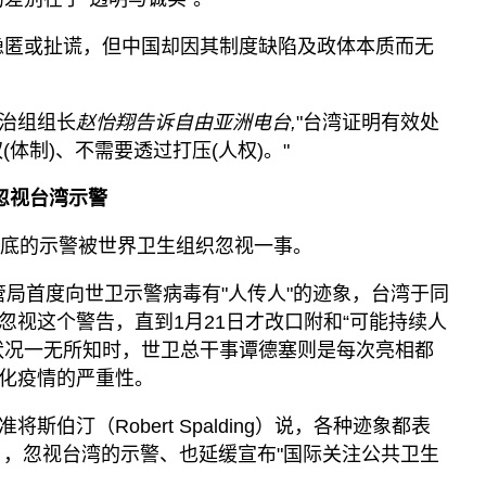
隐匿或扯谎，但中国却因其制度缺陷及政体本质而无
治组组长
赵怡翔告诉自由亚洲电台,
"台湾证明有效处
体制)、不需要透过打压(人权)。"
忽视台湾示警
月底的示警被世界卫生组织忽视一事。
湾疾管局首度向世卫示警病毒有"人传人"的迹象，台湾于同
忽视这个警告，直到1月21日才改口附和“可能持续人
状况一无所知时，世卫总干事谭德塞则是每次亮相都
化疫情的严重性。
伯汀（Robert Spalding）说，各种迹象都表
 ，忽视台湾的示警、也延缓宣布"国际关注公共卫生