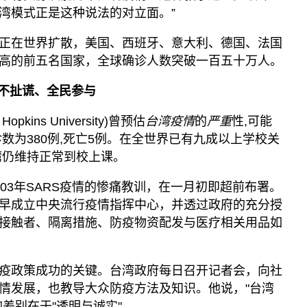
湾模式正是这种说法的对立面。”
正在世界扩散，美国、西班牙、意大利、德国、法国
高的前五名国家，全球确诊人数突破一百五十万人。
不扯谎、全民参与
kins University)曾预估
台湾疫情
的
严重
性,可能
数为380例,死亡5例。在全世界已有九成以上学校关
湾仍维持正常到校上课。
03年SARS疫情的惨痛教训，在一月初即超前布署。
早成立中央流行疫情指挥中心，并透过政府的充分授
接触者、隔离措施、防疫物资配发与医疗相关用品如
疫政策成功的关键。台湾政府每日召开记者会，向社
情发展，也教导大众防疫方法及知识。他说，"台湾
差别在于"透明与诚实"。