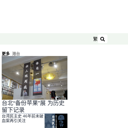
繁
搜索
更多
港台
台北“备份苹果”展 为历史
留下记录
台湾民主史 46年前未破
血案再引关注