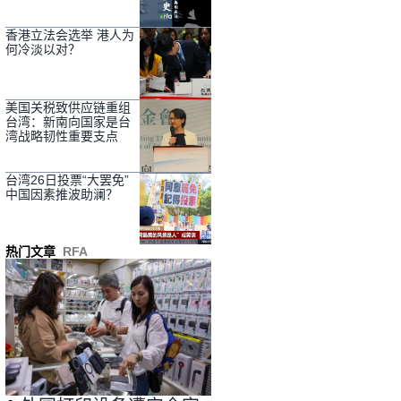
香港立法会选举 港人为
何冷淡以对？
美国关税致供应链重组
台湾：新南向国家是台
湾战略韧性重要支点
台湾26日投票“大罢免”
中国因素推波助澜？
热门文章
RFA