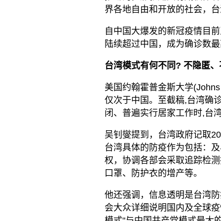
界各地自由和开放的社会，台
自中国大爆发的新冠疫情目前
陆续超过中国，成为确诊数最
台湾模式有何不同?
不隐匿、
美国约翰霍普金斯大学(Johns Hop
仅次于中国。至截稿,台湾确诊
闭、普遍实行居家工作时,台
吴钊燮提到，台湾政府记取20
台湾具体的防疫作为包括：及
权，协调各部会采取追踪检测
口罩、防护衣的增产等。
他还强调，信息透明是台湾防
会大众详细说明国内及全球疫
模式"与中国共产党模式最大的