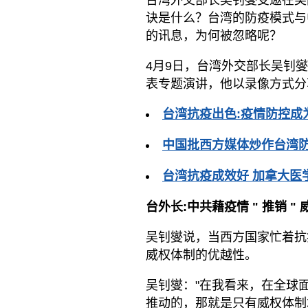
诀是什么？台湾的防疫模式与
的讯息，为何被忽略呢？
4月9日，台湾外交部长吴钊燮受邀在
表专题演讲，他以录像方式分
台湾抗疫出色:疫情防控成
中国批西方媒体炒作台湾防
台湾抗疫成效好 加拿大医
台外长:中共藉疫情
"
推销
"
吴钊燮说，当西方国家忙着抗
威权体制的优越性。
吴钊燮："在我看来，在全球
推动的，那就是只有威权体制