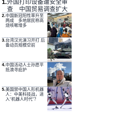
1
.
外国打印设备遭安全审
查 中国贸易调查扩大
2
.
中国新冠阳性率升至
两成 多地居民称高
烧咳嗽增多
3
.
台湾汉光演习开打 后
备动员规模空前
4
.
中国活动人士孙愿平
抵澳寻庇护
5
.
美国禁中国人形机器
人：中美科技战，进
入“机器人时代”？