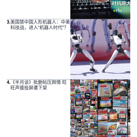
3
.
美国禁中国人形机器人：中美
科技战，进入“机器人时代”？
4
.
《半月谈》批删帖压舆情 旺
旺声援投屏遭下架