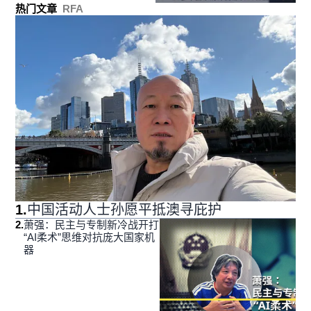
热门文章
RFA
1
.
中国活动人士孙愿平抵澳寻庇护
2
.
萧强：民主与专制新冷战开打
“AI柔术”思维对抗庞大国家机
器