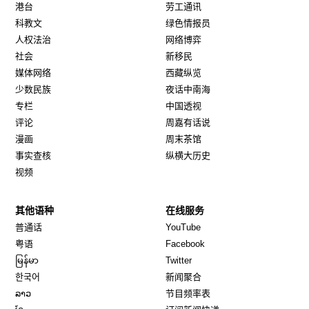
港台
劳工通讯
科教文
绿色情报员
人权法治
网络博弈
社会
新移民
媒体网络
西藏纵览
少数民族
夜话中南海
专栏
中国透视
评论
周嘉有话说
漫画
周末茶馆
事实查核
纵横大历史
视频
其他语种
在线服务
Opens in new window
Opens in new window
普通话
YouTube
Opens in new window
Opens in new window
粤语
Facebook
Opens in new window
Opens in new window
မြန်မာ
Twitter
Opens in new window
한국어
新闻聚合
Opens in new window
ລາວ
节目频率表
Opens in new window