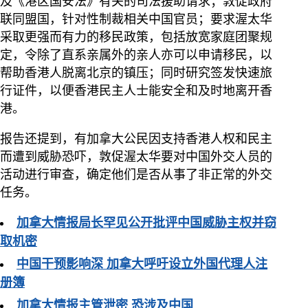
及《港区国安法》有关的司法援助请求；敦促政府
联同盟国，针对性制裁相关中国官员；要求渥太华
采取更强而有力的移民政策，包括放宽家庭团聚规
定，令除了直系亲属外的亲人亦可以申请移民，以
帮助香港人脱离北京的镇压；同时研究签发快速旅
行证件，以便香港民主人士能安全和及时地离开香
港。
报告还提到，有加拿大公民因支持香港人权和民主
而遭到威胁恐吓，敦促渥太华要对中国外交人员的
活动进行审查，确定他们是否从事了非正常的外交
任务。
加拿大情报局长罕见公开批评中国威胁主权并窃
取机密
中国干预影响深 加拿大呼吁设立外国代理人注
册簿
加拿大情报主管泄密 恐涉及中国