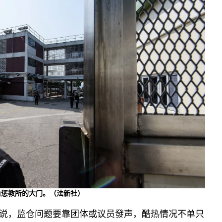
角惩教所的大门。（法新社）
说，监仓问题要靠团体或议员發声，酷热情况不单只