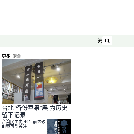
繁
搜索
更多
港台
台北“备份苹果”展 为历史
留下记录
台湾民主史 46年前未破
血案再引关注