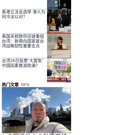
香港立法会选举 港人为
何冷淡以对？
美国关税致供应链重组
台湾：新南向国家是台
湾战略韧性重要支点
台湾26日投票“大罢免”
中国因素推波助澜？
热门文章
RFA