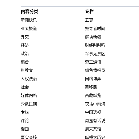
内容分类
专栏
新闻快讯
五更
亚太报道
报导者时间
外交
解读新疆
经济
财经时时听
政治
军事无禁区
港台
劳工通讯
科教文
绿色情报员
人权法治
网络博弈
社会
新移民
媒体网络
西藏纵览
少数民族
夜话中南海
专栏
中国透视
评论
周嘉有话说
漫画
周末茶馆
事实查核
纵横大历史