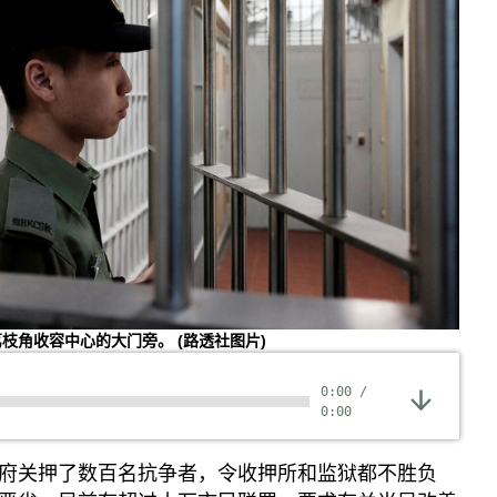
荔枝角收容中心的大门旁。
(路透社图片)
0:00
/
0:00
府关押了数百名抗争者，令收押所和监狱都不胜负