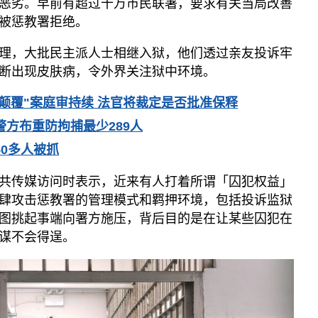
恶劣。早前有超过十万市民联署，要求有关当局改善
被惩教署拒绝。
理，大批民主派人士相继入狱，他们透过亲友投诉牢
断出现皮肤病，令外界关注狱中环境。
"颠覆"案庭审持续 法官将裁定是否批准保释
警方布重防拘捕最少289人
50多人被抓
共传媒访问时表示，近来有人打着所谓「囚犯权益」
肆攻击惩教署的管理模式和羁押环境，包括投诉监狱
图挑起事端向署方施压，背后目的是在让某些囚犯在
谋不会得逞。