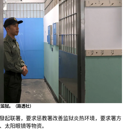
屋监狱。（路透社）
發起联署，要求惩教署改善监狱炎热环境，要求署方
、太阳眼镜等物资。