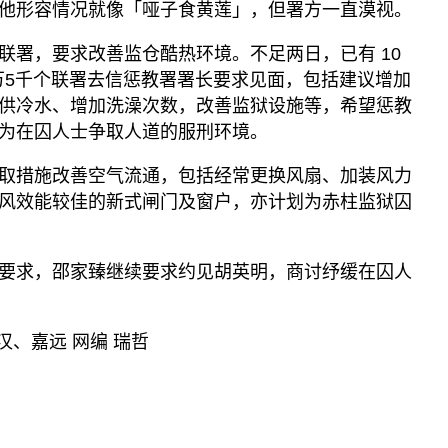
他形容情况就像「哑子食黄莲」，但署方一直漠视。
联署，要求改善监仓酷热环境。不足两日，已有 10
2万5千个联署去信惩教署署长要求见面，包括建议增加
供冷水、增加洗澡次数，改善监狱设施等，希望惩教
为在囚人士争取人道的服刑环境。
取措施改善空气流通，包括经常更换风扇、加装风力
风效能较佳的新式闸门及窗户，亦计划为赤柱监狱囚
要求，邵家臻继续要求约见胡英明，商讨纾缓在囚人
汉、嘉远 网编 瑞哲