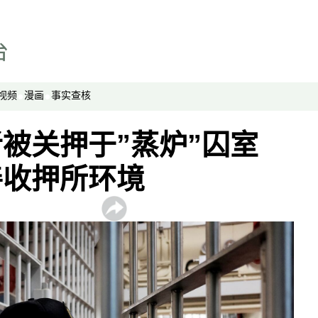
视频
漫画
事实查核
被关押于”蒸炉”囚室
善收押所环境