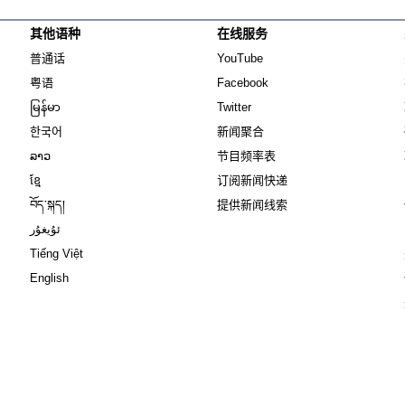
其他语种
在线服务
Opens in new window
Opens in new window
普通话
YouTube
Opens in new window
Opens in new window
粤语
Facebook
Opens in new window
Opens in new window
မြန်မာ
Twitter
Opens in new window
한국어
新闻聚合
Opens in new window
ລາວ
节目频率表
Opens in new window
ខ្មែ
订阅新闻快递
Opens in new window
བོད་སྐད།
提供新闻线索
Opens in new window
ئۇيغۇر
Opens in new window
Tiếng Việt
Opens in new window
English