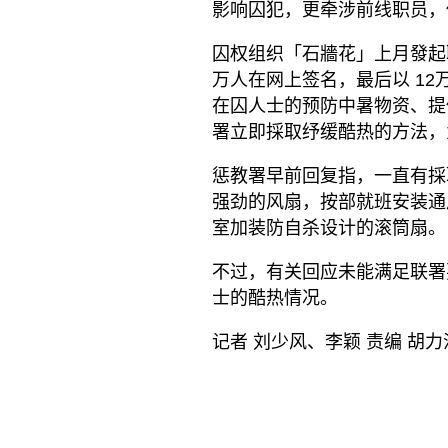
影响囚犯，更牵涉前线职员，
囚权组织「石牆花」上月發起
万人在网上签名，最后以 1
在囚人士的预防中暑物资、提
署立即採取纾缓酷热的方法，
惩教署早前回复指，一直有採
强劲的风扇，按部就班安装通
室加装防自杀设计的滚筒扇。
不过，有关回应未能满足联署
士的酷热情况。
记者 刘少风、李颖 责编 胡力