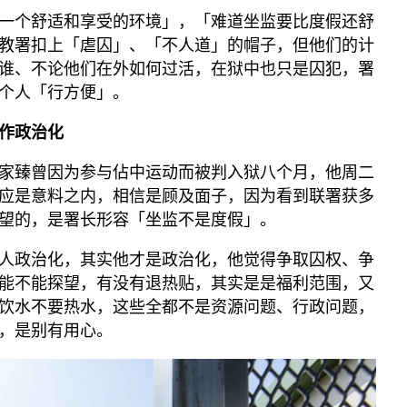
一个舒适和享受的环境」，「难道坐监要比度假还舒
教署扣上「虐囚」、「不人道」的帽子，但他们的计
谁、不论他们在外如何过活，在狱中也只是囚犯，署
个人「行方便」。
作政治化
家臻曾因为参与佔中运动而被判入狱八个月，他周二
应是意料之内，相信是顾及面子，因为看到联署获多
望的，是署长形容「坐监不是度假」。
人政治化，其实他才是政治化，他觉得争取囚权、争
能不能探望，有没有退热贴，其实是是福利范围，又
饮水不要热水，这些全都不是资源问题、行政问题，
，是别有用心。