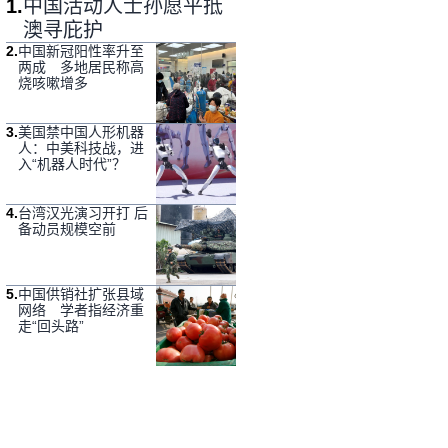
1
.
中国活动人士孙愿平抵
澳寻庇护
2
.
中国新冠阳性率升至
两成 多地居民称高
烧咳嗽增多
3
.
美国禁中国人形机器
人：中美科技战，进
入“机器人时代”？
4
.
台湾汉光演习开打 后
备动员规模空前
5
.
中国供销社扩张县域
网络 学者指经济重
走“回头路”