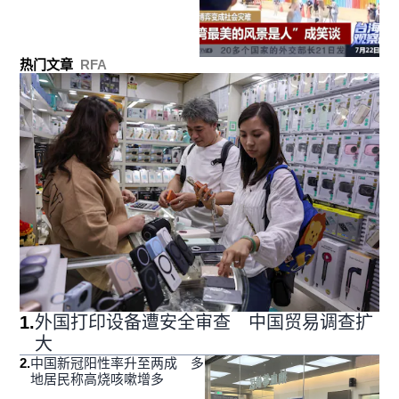
热门文章
RFA
1
.
外国打印设备遭安全审查 中国贸易调查扩
大
2
.
中国新冠阳性率升至两成 多
地居民称高烧咳嗽增多