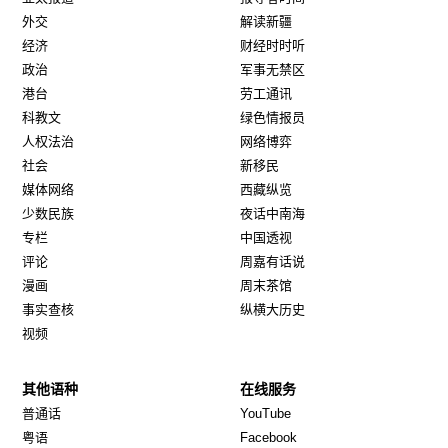
外交
解读新疆
经济
财经时时听
政治
军事无禁区
港台
劳工通讯
科教文
绿色情报员
人权法治
网络博弈
社会
新移民
媒体网络
西藏纵览
少数民族
夜话中南海
专栏
中国透视
评论
周嘉有话说
漫画
周末茶馆
事实查核
纵横大历史
视频
其他语种
在线服务
Opens in new window
Opens in new window
普通话
YouTube
Opens in new window
Opens in new window
粤语
Facebook