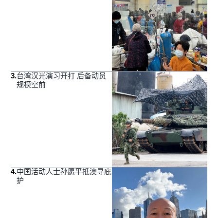
3
.
台湾汉光演习开打 后备动员
规模空前
4
.
中国活动人士孙愿平抵澳寻庇
护