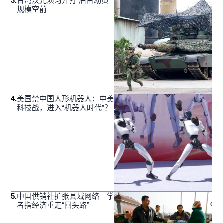
3
.
台湾汉光演习开打 后备动员
规模空前
4
.
美国禁中国人形机器人：中美
科技战，进入“机器人时代”？
5
.
中国供销社扩张县域网络 学
者指经济重走“回头路”