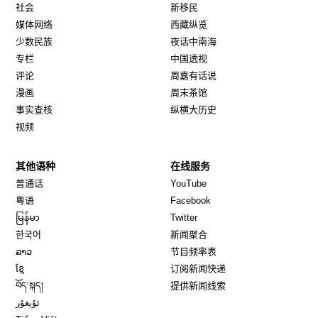
社会
新移民
媒体网络
西藏纵览
少数民族
夜话中南海
专栏
中国透视
评论
周嘉有话说
漫画
周末茶馆
事实查核
纵横大历史
视频
其他语种
在线服务
Opens in new window
Opens in new window
普通话
YouTube
Opens in new window
Opens in new window
粤语
Facebook
Opens in new window
Opens in new window
မြန်မာ
Twitter
Opens in new window
한국어
新闻聚合
Opens in new window
ລາວ
节目频率表
Opens in new window
ខ្មែ
订阅新闻快递
Opens in new window
བོད་སྐད།
提供新闻线索
Opens in new window
ئۇيغۇر
Opens in new window