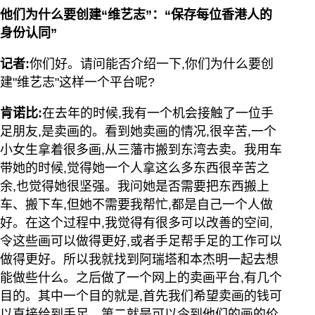
他们为什么要创建“维艺志”：“保存每位香港人的
身份认同”
记者:
你们好。请问能否介绍一下,你们为什么要创
建"维艺志"这样一个平台呢?
肯诺比:
在去年的时候,我有一个机会接触了一位手
足朋友,是卖画的。看到她卖画的情况,很辛苦,一个
小女生拿着很多画,从三藩市搬到东湾去卖。我用车
带她的时候,觉得她一个人拿这么多东西很辛苦之
余,也觉得她很坚强。我问她是否需要把东西搬上
车、搬下车,但她不需要我帮忙,都是自己一个人做
好。在这个过程中,我觉得有很多可以改善的空间,
令这些画可以做得更好,或者手足帮手足的工作可以
做得更好。所以我就找到阿瑞塔和本杰明一起去想
能做些什么。之后做了一个网上的卖画平台,有几个
目的。其中一个目的就是,首先我们希望卖画的钱可
以直接给到手足。第二就是可以令到他们的画的价