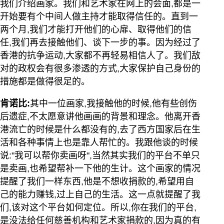
我们介绍画家。我们和艺术家在网上的会面,都是一
开始要有个中间人做主持才能取得信任的。直到一
两个月,我们才能打开他们的心扉、取得他们的信
任,我们再去接触他们、谈下一步的事。因为经过了
香港的抗争运动,大家都不再轻易相信人了。我们敌
对的政权会有很多渗透的方式,大家保护自己身份的
措施都是做得很足的。
肯诺比:
其中一位画家,我接触他的时候,他有些创伤
后遗症,不太愿意讲他画画的背景和理念。他离开香
港流亡的时候是什么都没有的,去了西方国家后在生
活和各种事情上也是靠人帮忙的。我跟他谈的时候
说:"我可以帮你卖画呀",当然其实我们的平台不单只
是卖画,也希望帮补一下他的生计。这个画家的情况
提醒了我们一样东西,他是不想收捐款的,希望用自
己的能力赚钱,过上自己的生活。这一点就提醒了我
们,该对这个平台如何定位。所以,你在我们的平台,
是没法给任何慈善机构和艺术家捐款的,因为真的有