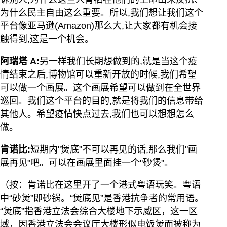
为什么民主自由这么重要。所以,我们想让我们这个
平台像亚马逊(Amazon)那么大,让大家都有机会接
触得到,这是一个机会。
阿瑞塔
A:
另一样我们长期想做到的,就是当这个疫
情结束之后,博物馆可以重新开放的时候,我们希望
可以做一个画展。这个画展希望可以做到在全世界
巡回。我们这个平台的目的,就是将我们的信息带给
其他人。希望疫情快点过去,我们也可以想想怎么
做。
肯诺比:
短期内"煲底"不可以再见的话,那么我们"画
展再见"吧。可以在画展里面挂一个"砂煲"。
（按：肯诺比在这里开了一个港式粤语玩笑。粤语
中“砂煲”即砂锅。“煲底见”是香港抗争者的常用语。
“煲底”指香港立法会综合大楼地下示威区，这一区
域，因香港立法会会议厅大楼形似电饭煲而被称为