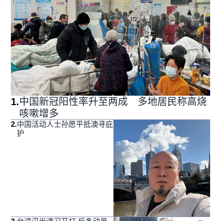
1
.
中国新冠阳性率升至两成 多地居民称高烧
咳嗽增多
2
.
中国活动人士孙愿平抵澳寻庇
护