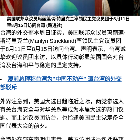
美国联邦众议员玛丽莲·斯特里克兰率领民主党议员团于8月11日
至8月15日访问台湾
(路透社)
台湾的外交部本周日证实，美国联邦众议员玛丽莲·
斯特里克兰(Marilyn Strickland)率领民主党议员团
于8月11日至8月15日访问台湾。声明表示，台湾诚
挚欢迎议员团来访，以具体行动彰显美国国会对台
湾及台海和平与稳定的坚定支持。
澳前总理称台湾为"中国不动产" 遭台湾的外交
部驳斥
外界注意到，美国大选日趋临近之际，两党参选人
有关台海安全与对华关系等成为本届大选的热门议
题。而上述议员团访台，也恰逢美国民主党筹备全
国代表大会的前夕。
台湾外交部在声明中表示，美方访团成员包括联邦