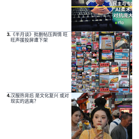
3
.
《半月谈》批删帖压舆情 旺
旺声援投屏遭下架
4
.
汉服热背后 是文化复兴 或对
现实的逃离？