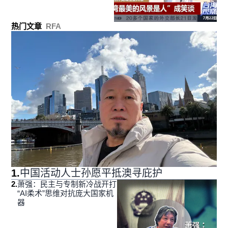
热门文章
RFA
1
.
中国活动人士孙愿平抵澳寻庇护
2
.
萧强：民主与专制新冷战开打
“AI柔术”思维对抗庞大国家机
器