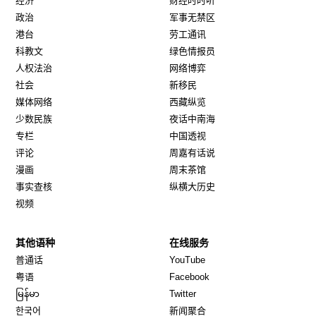
经济
财经时时听
政治
军事无禁区
港台
劳工通讯
科教文
绿色情报员
人权法治
网络博弈
社会
新移民
媒体网络
西藏纵览
少数民族
夜话中南海
专栏
中国透视
评论
周嘉有话说
漫画
周末茶馆
事实查核
纵横大历史
视频
其他语种
在线服务
Opens in new window
Opens in new window
普通话
YouTube
Opens in new window
Opens in new window
粤语
Facebook
Opens in new window
Opens in new window
မြန်မာ
Twitter
Opens in new window
한국어
新闻聚合