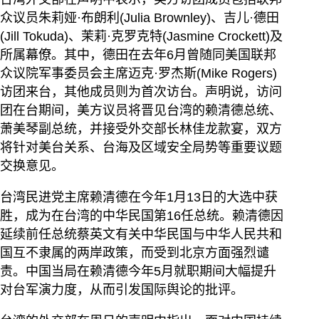
众议员朱莉娅·布朗利(Julia Brownley)、吉儿·德田
(Jill Tokuda)、茉莉·克罗克特(Jasmine Crockett)及
所属幕僚。其中，德田在去年6月曾随同美国联邦
众议院军事委员会主席迈克·罗杰斯(Mike Rogers)
访团来台，其他成员则为首次访台。声明说，访问
团在台期间，美方议员将晋见台湾的赖清德总统、
萧美琴副总统，并接受外交部长林佳龙款宴，双方
将针对美台关系、台海及区域安全局势等重要议题
交换意见。
台湾民进党主席赖清德在今年1月13日的大选中获
胜，成为在台湾的中华民国第16任总统。赖清德因
延续前任总统蔡英文有关中华民国与中华人民共和
国互不隶属的两岸政策，而受到北京方面强烈谴
责。中国当局在赖清德今年5月就职期间大幅提升
对台军演力度，从而引发国际舆论的批评。