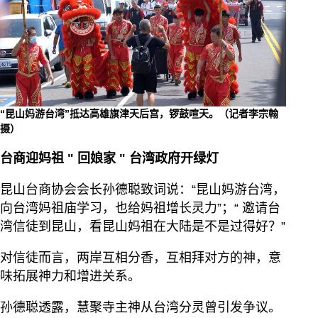
“昆山妈游台湾”抵达高雄旗津天后宫，锣鼓喧天。（记者李宗翰
摄）
台商迎妈祖
"
回娘家
"
台湾政府开绿灯
昆山台商协会会长孙德聪致词说：“昆山妈游台湾，
向台湾妈祖庙学习，也给妈祖增长灵力”；“ 邀请台
湾信徒到昆山，看昆山妈祖在大陆是不是过得好？”
对信徒而言，两岸互相分香，互相拜对方的神，意
味拓展神力和增进关系。
孙德聪透露，慧聚寺主神从台湾分灵曾引发争议。