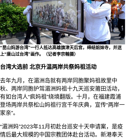
“昆山妈游台湾”一行人抵达高雄旗津天后宫，缔结姐妹寺，并送
上“唐山过台湾”画作。（记者李宗翰摄）
台湾大选前 北京升温两岸共祭妈祖活动
去年九月，在湄洲岛就有两岸同胞聚妈祖故里中
秋、两岸同胞护驾湄洲妈祖十九天巡安莆田活动，
有如台湾人“疯妈祖”绕境翻版。十月，在福建霞浦
登场两岸共祭松山妈祖行宫千年庆典，宣传“两岸一
家亲”。
“湄洲妈”2023年11月初赴台巡安十天申请案，是疫
情后最大规模的中国宗教团体赴台活动。新港奉天