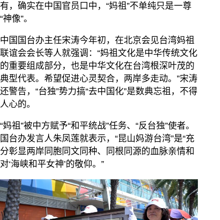
有，确实在中国官员口中，“妈祖”不单纯只是一尊
“神像”。
中国国台办主任宋涛今年初，在北京会见台湾妈祖
联谊会会长等人就强调：“妈祖文化是中华传统文化
的重要组成部分，也是中华文化在台湾根深叶茂的
典型代表。希望促进心灵契合，两岸多走动。”宋涛
还警告，“台独”势力搞“去中国化”是数典忘祖，不得
人心的。
“妈祖”被中方赋予“和平统战”任务、“反台独”使者。
国台办发言人朱凤莲就表示，“昆山妈游台湾”是“充
分彰显两岸同胞同文同种、同根同源的血脉亲情和
对‘海峡和平女神’的敬仰。”