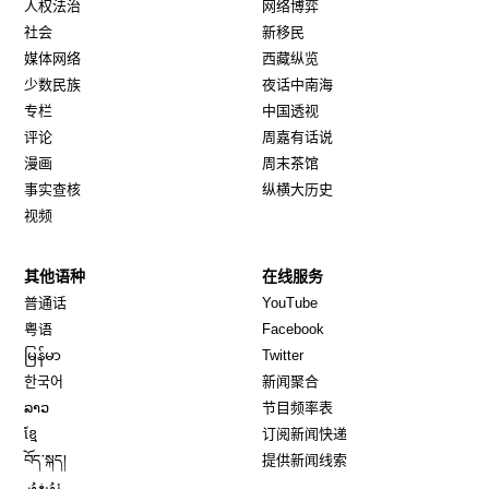
人权法治
网络博弈
社会
新移民
媒体网络
西藏纵览
少数民族
夜话中南海
专栏
中国透视
评论
周嘉有话说
漫画
周末茶馆
事实查核
纵横大历史
视频
其他语种
在线服务
Opens in new window
Opens in new window
普通话
YouTube
Opens in new window
Opens in new window
粤语
Facebook
Opens in new window
Opens in new window
မြန်မာ
Twitter
Opens in new window
한국어
新闻聚合
Opens in new window
ລາວ
节目频率表
Opens in new window
ខ្មែ
订阅新闻快递
Opens in new window
བོད་སྐད།
提供新闻线索
Opens in new window
ئۇيغۇر