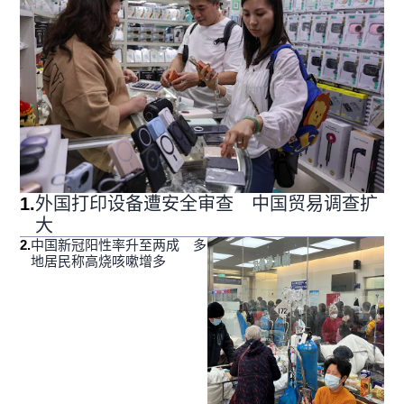
1
.
外国打印设备遭安全审查 中国贸易调查扩
大
2
.
中国新冠阳性率升至两成 多
地居民称高烧咳嗽增多