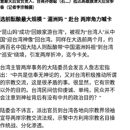
慧聚天后宫负责人、台商孙德聪（右二）抵达高雄旗津天后宫参
香（记者李宗翰摄）
选前酝酿最大规模
"
湄洲妈
"
赴台
两岸角力喊卡
“昆山妈”成功“回娘家游台湾”，被视为“台湾人”从中
国“迎台湾神像”回台湾。同样在大选前两个月，约
两百名中国大陆人则酝酿带“中国湄洲妈祖”到台湾
“巡安”绕境，引发两岸折冲，迄今卡关。
台湾主管两岸事务的大陆委员会发言人詹志宏指
出：“中共是信奉无神论的，又对台湾积极推动所谓
的宗教交流，这是很矛盾的事。很显然，它有宗教
以外的目的。台湾民间信仰虔诚、单纯，民众并不
会注意到神祉背后有没有中共的政治目的？”
陆委会不讳言，派出官员到台湾各地向宗教界领袖
宣导两岸宗教交流法规，示警中方利用宗教名目操
作统战、分化渗透。