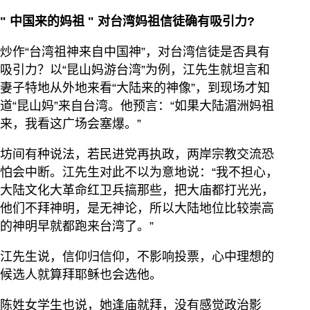
"
中国来的妈祖
"
对台湾妈祖信徒确有吸引力?
炒作“台湾祖神来自中国神”，对台湾信徒是否具有
吸引力？以“昆山妈游台湾”为例，江先生就坦言和
妻子特地从外地来看“大陆来的神像”，到现场才知
道“昆山妈”来自台湾。他预言：“如果大陆湄洲妈祖
来，我看这广场会塞爆。”
坊间有种说法，若民进党再执政，两岸宗教交流恐
怕会中断。江先生对此不以为意地说：“我不担心，
大陆文化大革命红卫兵搞那些，把大庙都打光光，
他们不拜神明，是无神论，所以大陆地位比较崇高
的神明早就都跑来台湾了。”
江先生说，信仰归信仰，不影响投票，心中理想的
候选人就算拜耶稣也会选他。
陈姓女学生也说，她逢庙就拜，没有感觉政治影