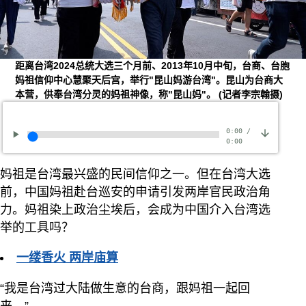
距离台湾2024总统大选三个月前、2013年10月中旬，台商、台胞
妈祖信仰中心慧聚天后宫，举行"昆山妈游台湾"。昆山为台商大
本营，供奉台湾分灵的妈祖神像，称"昆山妈"。
(记者李宗翰摄)
0:00
/
0:00
妈祖是台湾最兴盛的民间信仰之一。但在台湾大选
前，中国妈祖赴台巡安的申请引发两岸官民政治角
力。妈祖染上政治尘埃后，会成为中国介入台湾选
举的工具吗？
一缕香火 两岸庙算
“我是台湾过大陆做生意的台商，跟妈祖一起回