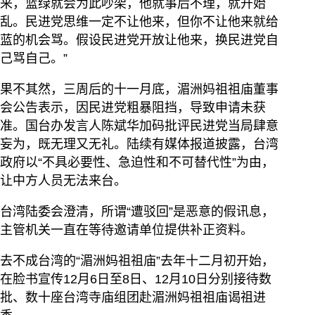
来，蓝绿就会为此吵架，他就事后不理，就开始
乱。民进党思维一定不让他来，但你不让他来就给
蓝的机会骂。假设民进党开放让他来，换民进党自
己骂自己。”
果不其然，三周后的十一月底，湄洲妈祖祖庙董事
会公告表示，因民进党粗暴阻挡，导致申请未获
准。国台办发言人陈斌华加码批评民进党当局肆意
妄为，既无理又无礼。陆续有媒体报道披露，台湾
政府以“不具必要性、急迫性和不可替代性”为由，
让中方人员无法来台。
台湾陆委会澄清，所谓“遭驳回”是恶意的假讯息，
主管机关一直在等待邀请单位提供补正资料。
去不成台湾的“湄洲妈祖祖庙”去年十二月初开始，
在脸书宣传12月6日至8日、12月10日分别接待数
批、数十座台湾寺庙组团赴湄洲妈祖祖庙谒祖进