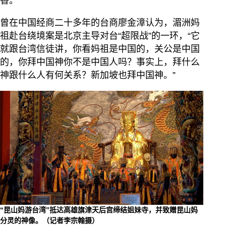
香。
曾在中国经商二十多年的台商廖金漳认为，湄洲妈
祖赴台绕境案是北京主导对台“超限战”的一环，“它
就跟台湾信徒讲，你看妈祖是中国的，关公是中国
的，你拜中国神你不是中国人吗？事实上，拜什么
神跟什么人有何关系？新加坡也拜中国神。”
“昆山妈游台湾”抵达高雄旗津天后宫缔结姐妹寺，并致赠昆山妈
分灵的神像。（记者李宗翰摄）