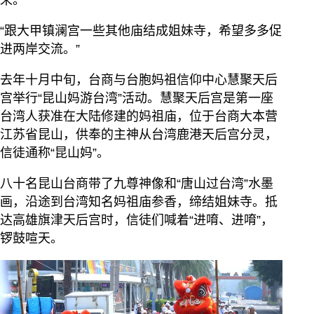
来。”
“跟大甲镇澜宫一些其他庙结成姐妹寺，希望多多促
进两岸交流。”
去年十月中旬，台商与台胞妈祖信仰中心慧聚天后
宫举行“昆山妈游台湾”活动。慧聚天后宫是第一座
台湾人获准在大陆修建的妈祖庙，位于台商大本营
江苏省昆山，供奉的主神从台湾鹿港天后宫分灵，
信徒通称“昆山妈”。
八十名昆山台商带了九尊神像和“唐山过台湾”水墨
画，沿途到台湾知名妈祖庙参香，缔结姐妹寺。抵
达高雄旗津天后宫时，信徒们喊着“进唷、进唷”，
锣鼓喧天。