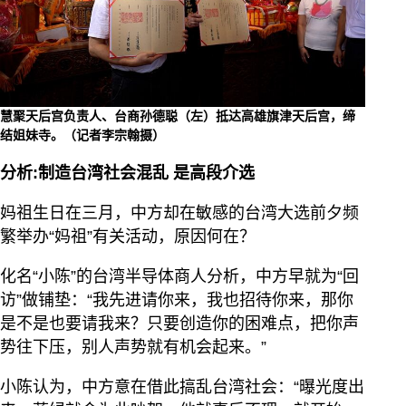
慧聚天后宫负责人、台商孙德聪（左）抵达高雄旗津天后宫，缔
结姐妹寺。（记者李宗翰摄）
分析:制造台湾社会混乱
是高段介选
妈祖生日在三月，中方却在敏感的台湾大选前夕频
繁举办“妈祖”有关活动，原因何在？
化名“小陈”的台湾半导体商人分析，中方早就为“回
访”做铺垫：“我先进请你来，我也招待你来，那你
是不是也要请我来？只要创造你的困难点，把你声
势往下压，别人声势就有机会起来。”
小陈认为，中方意在借此搞乱台湾社会：“曝光度出