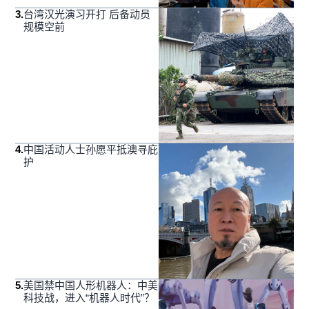
3
.
台湾汉光演习开打 后备动员
规模空前
4
.
中国活动人士孙愿平抵澳寻庇
护
5
.
美国禁中国人形机器人：中美
科技战，进入“机器人时代”？