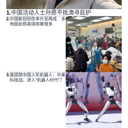
1
.
中国活动人士孙愿平抵澳寻庇护
2
.
中国新冠阳性率升至两成 多
地居民称高烧咳嗽增多
3
.
美国禁中国人形机器人：中美
科技战，进入“机器人时代”？