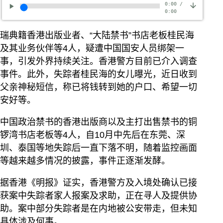
0:00
/
0:00
瑞典籍香港出版业者、“大陆禁书”书店老板桂民海
及其业务伙伴等4人，疑遭中国国安人员绑架一
事，引发外界持续关注。香港警方目前已介入调查
事件。此外，失踪者桂民海的女儿曝光，近日收到
父亲神秘短信，称已将钱转到她的户口、希望一切
安好等。
中国政治禁书的香港出版商以及主打出售禁书的铜
锣湾书店老板等4人，自10月中先后在东莞、深
圳、泰国等地失踪后一直下落不明，随着监控画面
等越来越多情况的披露，事件正逐渐发酵。
据香港《明报》证实，香港警方及入境处确认已接
获案中失踪者家人报案及求助，正在寻人及提供协
助。案中部分失踪者是在内地被公安带走，但未知
具体涉及何事。