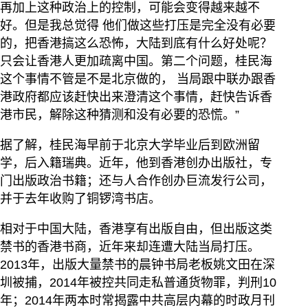
再加上这种政治上的控制，可能会变得越来越不
好。但是我总觉得 他们做这些打压是完全没有必要
的，把香港搞这么恐怖，大陆到底有什么好处呢？
只会让香港人更加疏离中国。第二个问题，桂民海
这个事情不管是不是北京做的， 当局跟中联办跟香
港政府都应该赶快出来澄清这个事情，赶快告诉香
港市民，解除这种猜测和没有必要的恐慌。”
据了解，桂民海早前于北京大学毕业后到欧洲留
学，后入籍瑞典。近年，他到香港创办出版社，专
门出版政治书籍；还与人合作创办巨流发行公司，
并于去年收购了铜锣湾书店。
相对于中国大陆，香港享有出版自由，但出版这类
禁书的香港书商，近年来却连遭大陆当局打压。
2013年，出版大量禁书的晨钟书局老板姚文田在深
圳被捕，2014年被控共同走私普通货物罪，判刑10
年；2014年两本时常揭露中共高层内幕的时政月刊