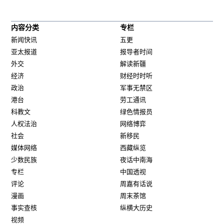
内容分类
专栏
新闻快讯
五更
亚太报道
报导者时间
外交
解读新疆
经济
财经时时听
政治
军事无禁区
港台
劳工通讯
科教文
绿色情报员
人权法治
网络博弈
社会
新移民
媒体网络
西藏纵览
少数民族
夜话中南海
专栏
中国透视
评论
周嘉有话说
漫画
周末茶馆
事实查核
纵横大历史
视频