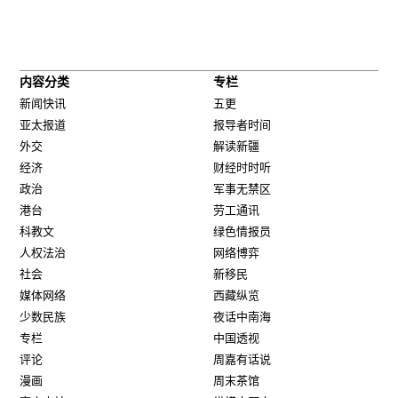
内容分类
专栏
新闻快讯
五更
亚太报道
报导者时间
外交
解读新疆
经济
财经时时听
政治
军事无禁区
港台
劳工通讯
科教文
绿色情报员
人权法治
网络博弈
社会
新移民
媒体网络
西藏纵览
少数民族
夜话中南海
专栏
中国透视
评论
周嘉有话说
漫画
周末茶馆