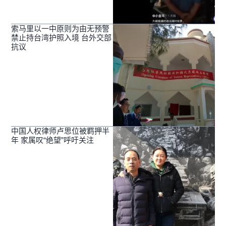
索马里以一中原则为由无预警
禁止持台湾护照入境 台外交部
抗议
中国人权律师卢思位被羁押半
年 家属叹“绝望”呼吁关注