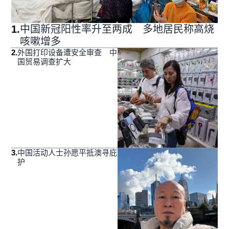
1
.
中国新冠阳性率升至两成 多地居民称高烧
咳嗽增多
2
.
外国打印设备遭安全审查 中
国贸易调查扩大
3
.
中国活动人士孙愿平抵澳寻庇
护