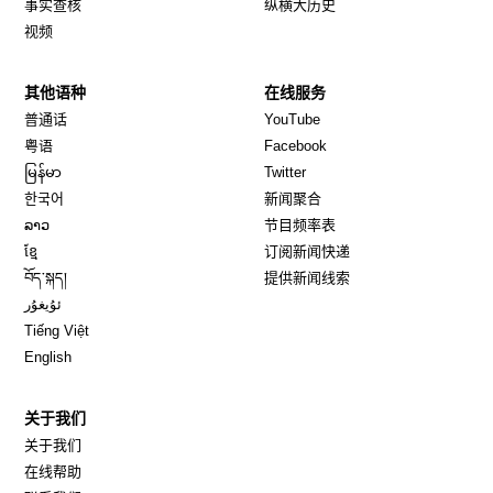
事实查核
纵横大历史
视频
其他语种
在线服务
Opens in new window
Opens in new window
普通话
YouTube
Opens in new window
Opens in new window
粤语
Facebook
Opens in new window
Opens in new window
မြန်မာ
Twitter
Opens in new window
한국어
新闻聚合
Opens in new window
ລາວ
节目频率表
Opens in new window
ខ្មែ
订阅新闻快递
Opens in new window
བོད་སྐད།
提供新闻线索
Opens in new window
ئۇيغۇر
Opens in new window
Tiếng Việt
Opens in new window
English
关于我们
关于我们
在线帮助