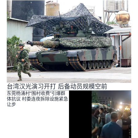
台湾汉光演习开打 后备动员规模空前
东莞杨涌村“围村收费”引爆群
体抗议 村委连夜拆除设施紧急
让步