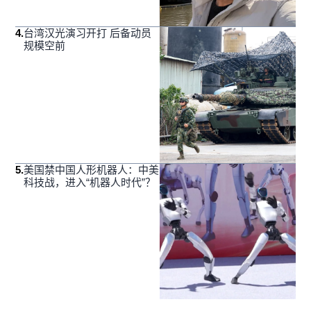
4
.
台湾汉光演习开打 后备动员
规模空前
5
.
美国禁中国人形机器人：中美
科技战，进入“机器人时代”？