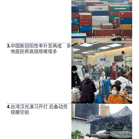
3
.
中国新冠阳性率升至两成 多
地居民称高烧咳嗽增多
4
.
台湾汉光演习开打 后备动员
规模空前