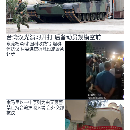
台湾汉光演习开打 后备动员规模空前
东莞杨涌村“围村收费”引爆群
体抗议 村委连夜拆除设施紧急
让步
索马里以一中原则为由无预警
禁止持台湾护照入境 台外交部
抗议