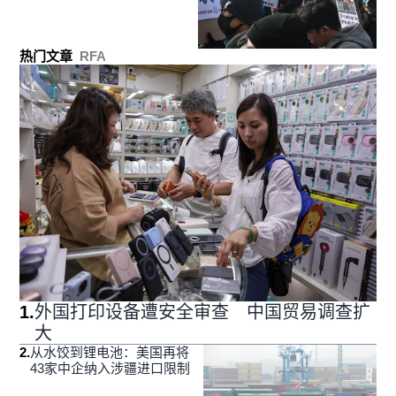
热门文章
RFA
1
.
外国打印设备遭安全审查 中国贸易调查扩
大
2
.
从水饺到锂电池：美国再将
43家中企纳入涉疆进口限制