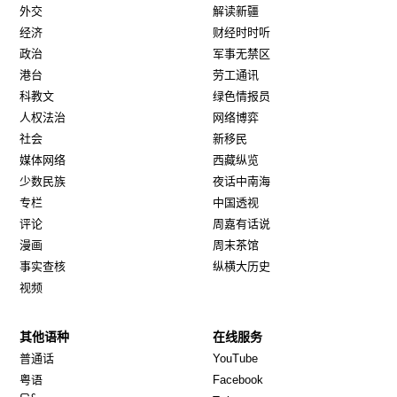
外交
解读新疆
经济
财经时时听
政治
军事无禁区
港台
劳工通讯
科教文
绿色情报员
人权法治
网络博弈
社会
新移民
媒体网络
西藏纵览
少数民族
夜话中南海
专栏
中国透视
评论
周嘉有话说
漫画
周末茶馆
事实查核
纵横大历史
视频
其他语种
在线服务
Opens in new window
Opens in new window
普通话
YouTube
Opens in new window
Opens in new window
粤语
Facebook
Opens in new window
Opens in new window