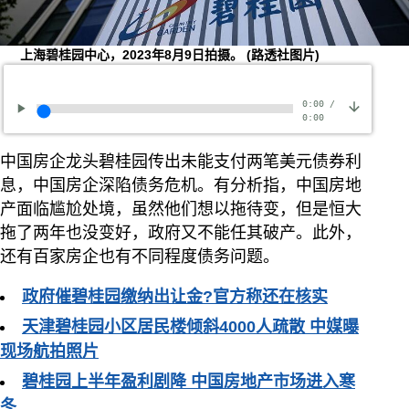
上海碧桂园中心，2023年8月9日拍摄。
(路透社图片)
0:00
/
0:00
中国房企龙头碧桂园传出未能支付两笔美元债券利
息，中国房企深陷债务危机。有分析指，中国房地
产面临尴尬处境，虽然他们想以拖待变，但是恒大
拖了两年也没变好，政府又不能任其破产。此外，
还有百家房企也有不同程度债务问题。
政府催碧桂园缴纳出让金?官方称还在核实
天津碧桂园小区居民楼倾斜4000人疏散 中媒曝
现场航拍照片
碧桂园上半年盈利剧降 中国房地产市场进入寒
冬