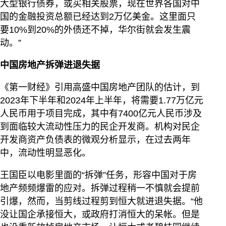
大型银行债券，或买相关股票，现在世界各国对中
国的金融投资总额已经达到2万亿美金。这里面只
要10%到20%的外债还不掉，华尔街就会发生震
动。”
中国房地产拆弹进退失据
《第一财经》引用高盛中国房地产团队的估计，到
2023年下半年和2024年上半年，将需要1.77万亿元
人民币用于项目完成，其中有7400亿元人民币涉及
到面临较大流动性压力的民企开发商。机构对民企
开发商资产负债表的微观分析显示，在过去两年
中，流动性明显恶化。
王国臣以电影里面的“拆弹”任务，形容中国对于房
地产频频爆雷的应对。拆弹过程稍一不慎就会提前
引爆，然而，当剪线过程剪到恒大就进退失据。“他
没让国企承接恒大，或政府打消恒大的呆帐。但是