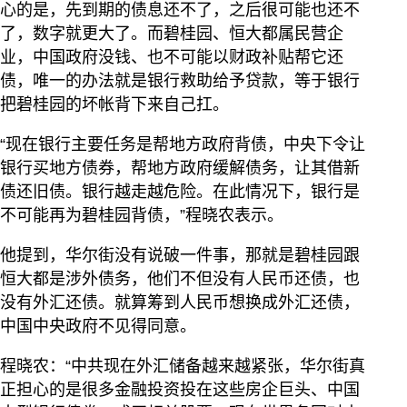
心的是，先到期的债息还不了，之后很可能也还不
了，数字就更大了。而碧桂园、恒大都属民营企
业，中国政府没钱、也不可能以财政补贴帮它还
债，唯一的办法就是银行救助给予贷款，等于银行
把碧桂园的坏帐背下来自己扛。
“现在银行主要任务是帮地方政府背债，中央下令让
银行买地方债券，帮地方政府缓解债务，让其借新
债还旧债。银行越走越危险。在此情况下，银行是
不可能再为碧桂园背债，”程晓农表示。
他提到，华尔街没有说破一件事，那就是碧桂园跟
恒大都是涉外债务，他们不但没有人民币还债，也
没有外汇还债。就算筹到人民币想换成外汇还债，
中国中央政府不见得同意。
程晓农：“中共现在外汇储备越来越紧张，华尔街真
正担心的是很多金融投资投在这些房企巨头、中国