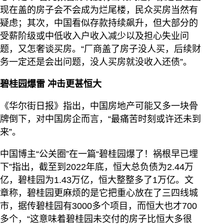
现在盖的房子会不会成为烂尾楼，民众买房当然有
疑虑；其次，中国看似存款持续飙升，但大部分的
受薪阶级或中低收入户收入减少以及担心失业问
题，又怎奢谈买房。“厂商盖了房子没人买，后续财
务一定还是会出问题，没人买房就没收入还债”。
碧桂园爆雷 冲击更甚恒大
《华尔街日报》指出，中国房地产可能又多一块骨
牌倒下，对中国房企而言，“最痛苦时刻或许还未到
来”。
中国博主“公关圈”在一篇“碧桂园爆了！祸根早已埋
下”指出，截至到2022年底，恒大总负债为2.44万
亿，碧桂园为1.43万亿，恒大整整多了1万亿。文
章称，碧桂园更麻烦的是它把重心放在了三四线城
市，据传碧桂园有3000多个项目，而恒大也才700
多个，“这意味着碧桂园未交付的房子比恒大多很