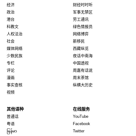
经济
财经时时听
政治
军事无禁区
港台
劳工通讯
科教文
绿色情报员
人权法治
网络博弈
社会
新移民
媒体网络
西藏纵览
少数民族
夜话中南海
专栏
中国透视
评论
周嘉有话说
漫画
周末茶馆
事实查核
纵横大历史
视频
其他语种
在线服务
Opens in new window
Opens in new window
普通话
YouTube
Opens in new window
Opens in new window
粤语
Facebook
Opens in new window
Opens in new window
မြန်မာ
Twitter