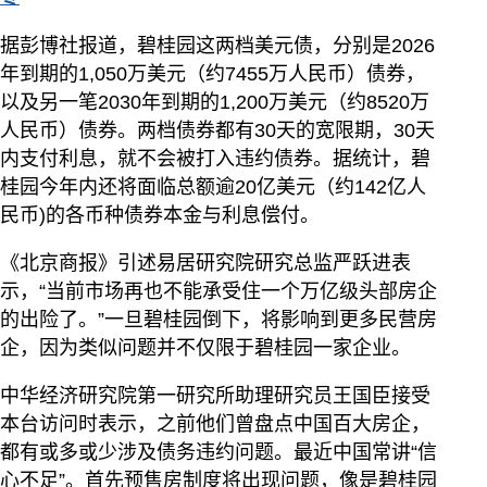
据彭博社报道，碧桂园这两档美元债，分别是2026
年到期的1,050万美元（约7455万人民币）债券，
以及另一笔2030年到期的1,200万美元（约8520万
人民币）债券。两档债券都有30天的宽限期，30天
内支付利息，就不会被打入违约债券。据统计，碧
桂园今年内还将面临总额逾20亿美元（约142亿人
民币)的各币种债券本金与利息偿付。
《北京商报》引述易居研究院研究总监严跃进表
示，“当前市场再也不能承受住一个万亿级头部房企
的出险了。”一旦碧桂园倒下，将影响到更多民营房
企，因为类似问题并不仅限于碧桂园一家企业。
中华经济研究院第一研究所助理研究员王国臣接受
本台访问时表示，之前他们曾盘点中国百大房企，
都有或多或少涉及债务违约问题。最近中国常讲“信
心不足”。首先预售房制度将出现问题，像是碧桂园