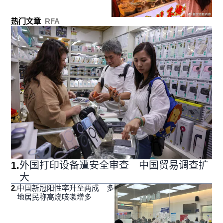
热门文章
RFA
1
.
外国打印设备遭安全审查 中国贸易调查扩
大
2
.
中国新冠阳性率升至两成 多
地居民称高烧咳嗽增多