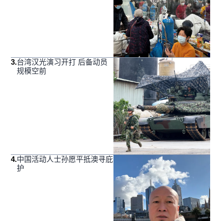
3
.
台湾汉光演习开打 后备动员
规模空前
4
.
中国活动人士孙愿平抵澳寻庇
护