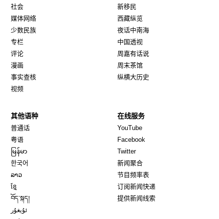
社会
新移民
媒体网络
西藏纵览
少数民族
夜话中南海
专栏
中国透视
评论
周嘉有话说
漫画
周末茶馆
事实查核
纵横大历史
视频
其他语种
在线服务
Opens in new window
Opens in new window
普通话
YouTube
Opens in new window
Opens in new window
粤语
Facebook
Opens in new window
Opens in new window
မြန်မာ
Twitter
Opens in new window
한국어
新闻聚合
Opens in new window
ລາວ
节目频率表
Opens in new window
ខ្មែ
订阅新闻快递
Opens in new window
བོད་སྐད།
提供新闻线索
Opens in new window
ئۇيغۇر