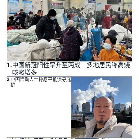
1
.
中国新冠阳性率升至两成 多地居民称高烧
咳嗽增多
2
.
中国活动人士孙愿平抵澳寻庇
护