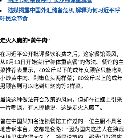
响应节约粮食呼吁 长沙称体重就餐
陆媒揭露中国外汇储备危机 解释为何习近平呼
吁民众节食
走火入魔的“黄牛肉”
在习近平公开批评餐饮浪费之后，这家餐馆跟风，
从8月13日开始实行“称体重点餐”的做法。餐馆的主
菜推荐表显示，40公斤以下的成年女顾客只能吃到
小炒黄牛肉、剁椒鱼头两样菜；80公斤以上的成年
男顾客则可以吃到红烧肉等3样菜。
虽说这种做法符合政策的风向，但却在社媒上引来
一片嘲讽，有人揶揄说，这是走火入魔了。
曾在中国某知名连锁餐馆工作过的一位主厨不具名
地告诉本台，这都是套路：“因为国内这些人在独裁
环境里生存得太久了，领导说节约，那我们就得应