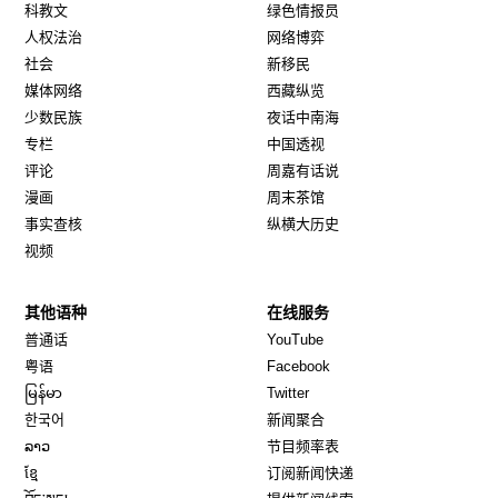
科教文
绿色情报员
人权法治
网络博弈
社会
新移民
媒体网络
西藏纵览
少数民族
夜话中南海
专栏
中国透视
评论
周嘉有话说
漫画
周末茶馆
事实查核
纵横大历史
视频
其他语种
在线服务
Opens in new window
Opens in new window
普通话
YouTube
Opens in new window
Opens in new window
粤语
Facebook
Opens in new window
Opens in new window
မြန်မာ
Twitter
Opens in new window
한국어
新闻聚合
Opens in new window
ລາວ
节目频率表
Opens in new window
ខ្មែ
订阅新闻快递
Opens in new window