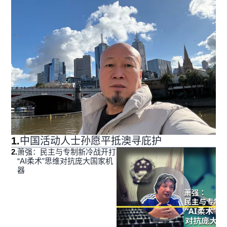
1
.
中国活动人士孙愿平抵澳寻庇护
2
.
萧强：民主与专制新冷战开打
“AI柔术”思维对抗庞大国家机
器