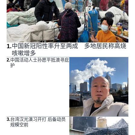
1
.
中国新冠阳性率升至两成 多地居民称高烧
咳嗽增多
2
.
中国活动人士孙愿平抵澳寻庇
护
3
.
台湾汉光演习开打 后备动员
规模空前