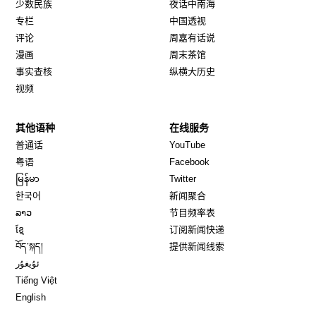
少数民族
夜话中南海
专栏
中国透视
评论
周嘉有话说
漫画
周末茶馆
事实查核
纵横大历史
视频
其他语种
在线服务
Opens in new window
Opens in new window
普通话
YouTube
Opens in new window
Opens in new window
粤语
Facebook
Opens in new window
Opens in new window
မြန်မာ
Twitter
Opens in new window
한국어
新闻聚合
Opens in new window
ລາວ
节目频率表
Opens in new window
ខ្មែ
订阅新闻快递
Opens in new window
བོད་སྐད།
提供新闻线索
Opens in new window
ئۇيغۇر
Opens in new window
Tiếng Việt
Opens in new window
English