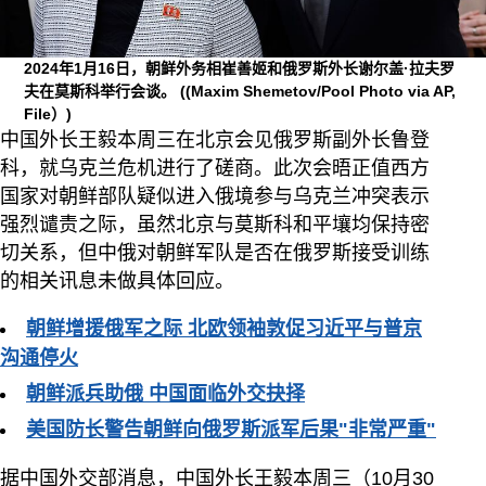
2024年1月16日，朝鲜外务相崔善姬和俄罗斯外长谢尔盖·拉夫罗
夫在莫斯科举行会谈。
((Maxim Shemetov/Pool Photo via AP,
File）)
中国外长王毅本周三在北京会见俄罗斯副外长鲁登
科，就乌克兰危机进行了磋商。此次会晤正值西方
国家对朝鲜部队疑似进入俄境参与乌克兰冲突表示
强烈谴责之际，虽然北京与莫斯科和平壤均保持密
切关系，但中俄对朝鲜军队是否在俄罗斯接受训练
的相关讯息未做具体回应。
朝鲜增援俄军之际 北欧领袖敦促习近平与普京
沟通停火
朝鲜派兵助俄 中国面临外交抉择
美国防长警告朝鲜向俄罗斯派军后果"非常严重"
据中国外交部消息，中国外长王毅本周三（10月30