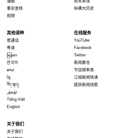
漫画
周末茶馆
事实查核
纵横大历史
视频
其他语种
在线服务
Opens in new window
Opens in new window
普通话
YouTube
Opens in new window
Opens in new window
粤语
Facebook
Opens in new window
Opens in new window
မြန်မာ
Twitter
Opens in new window
한국어
新闻聚合
Opens in new window
ລາວ
节目频率表
Opens in new window
ខ្មែ
订阅新闻快递
Opens in new window
བོད་སྐད།
提供新闻线索
Opens in new window
ئۇيغۇر
Opens in new window
Tiếng Việt
Opens in new window
English
关于我们
关于我们