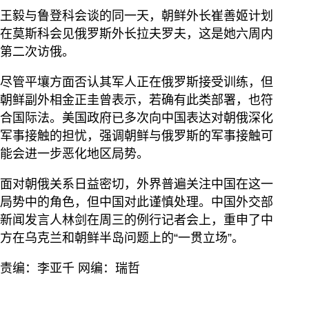
王毅与鲁登科会谈的同一天，朝鲜外长崔善姬计划
在莫斯科会见俄罗斯外长拉夫罗夫，这是她六周内
第二次访俄。
尽管平壤方面否认其军人正在俄罗斯接受训练，但
朝鲜副外相金正圭曾表示，若确有此类部署，也符
合国际法。美国政府已多次向中国表达对朝俄深化
军事接触的担忧，强调朝鲜与俄罗斯的军事接触可
能会进一步恶化地区局势。
面对朝俄关系日益密切，外界普遍关注中国在这一
局势中的角色，但中国对此谨慎处理。中国外交部
新闻发言人林剑在周三的例行记者会上，重申了中
方在乌克兰和朝鲜半岛问题上的“一贯立场”。
责编：李亚千 网编：瑞哲