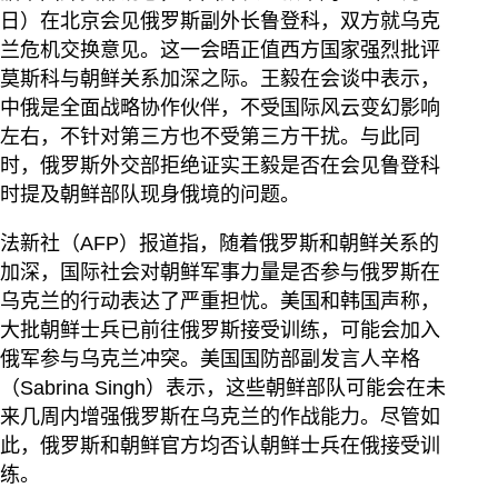
日）在北京会见俄罗斯副外长鲁登科，双方就乌克
兰危机交换意见。这一会晤正值西方国家强烈批评
莫斯科与朝鲜关系加深之际。王毅在会谈中表示，
中俄是全面战略协作伙伴，不受国际风云变幻影响
左右，不针对第三方也不受第三方干扰。与此同
时，俄罗斯外交部拒绝证实王毅是否在会见鲁登科
时提及朝鲜部队现身俄境的问题。
法新社（AFP）报道指，随着俄罗斯和朝鲜关系的
加深，国际社会对朝鲜军事力量是否参与俄罗斯在
乌克兰的行动表达了严重担忧。美国和韩国声称，
大批朝鲜士兵已前往俄罗斯接受训练，可能会加入
俄军参与乌克兰冲突。美国国防部副发言人辛格
（Sabrina Singh）表示，这些朝鲜部队可能会在未
来几周内增强俄罗斯在乌克兰的作战能力。尽管如
此，俄罗斯和朝鲜官方均否认朝鲜士兵在俄接受训
练。