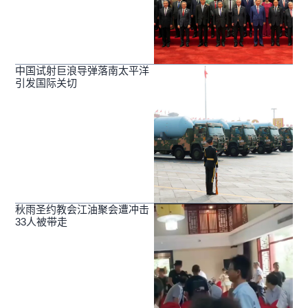
中国试射巨浪导弹落南太平洋
引发国际关切
秋雨圣约教会江油聚会遭冲击
33人被带走