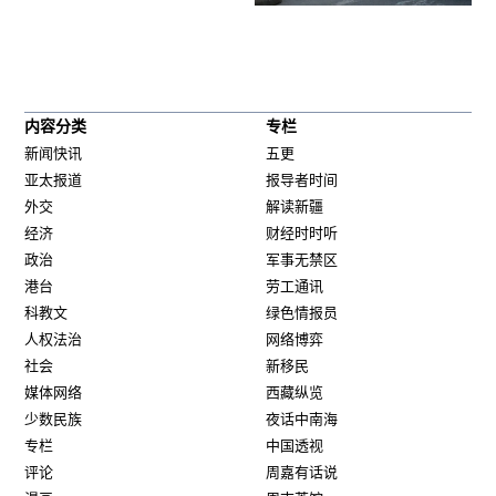
内容分类
专栏
新闻快讯
五更
亚太报道
报导者时间
外交
解读新疆
经济
财经时时听
政治
军事无禁区
港台
劳工通讯
科教文
绿色情报员
人权法治
网络博弈
社会
新移民
媒体网络
西藏纵览
少数民族
夜话中南海
专栏
中国透视
评论
周嘉有话说