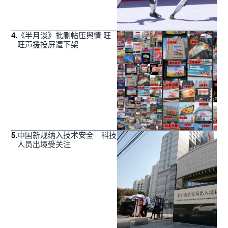
4
.
《半月谈》批删帖压舆情 旺
旺声援投屏遭下架
5
.
中国新规纳入技术安全 科技
人员出境受关注