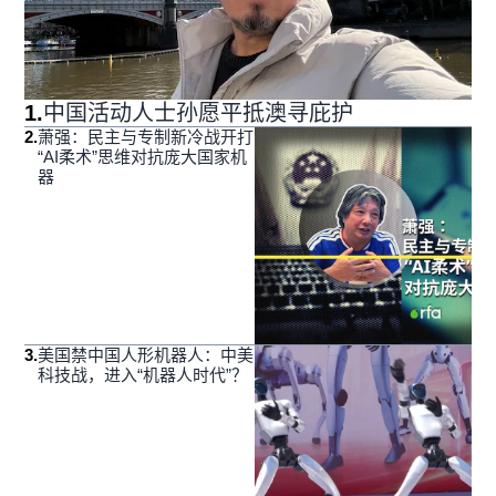
1
.
中国活动人士孙愿平抵澳寻庇护
2
.
萧强：民主与专制新冷战开打
“AI柔术”思维对抗庞大国家机
器
3
.
美国禁中国人形机器人：中美
科技战，进入“机器人时代”？