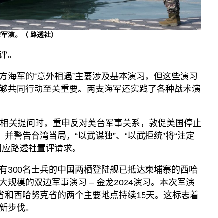
空军演。（ 路透社）
评。
方海军的“意外相遇”主要涉及基本演习，但这些演习
够共同行动至关重要。两支海军还实践了各种战术演
应相关提问时，重申反对美台军事关系，敦促美国停止
，并警告台湾当局，“以武谋独”、“以武拒统”将“注定
回应路透社置评请求。
有300名士兵的中国两栖登陆舰已抵达柬埔寨的西哈
规模的双边军事演习 – 金龙2024演习。本次军演
扬省和西哈努克省的两个主要地点持续15天。这标志着
新步伐。