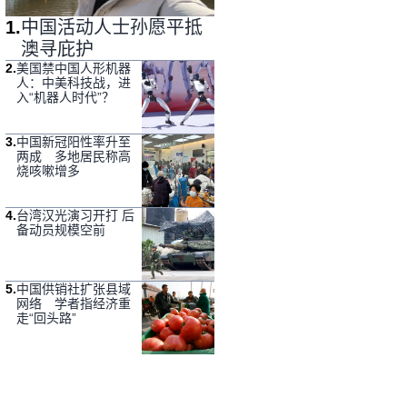
1
.
中国活动人士孙愿平抵
澳寻庇护
2
.
美国禁中国人形机器
人：中美科技战，进
入“机器人时代”？
3
.
中国新冠阳性率升至
两成 多地居民称高
烧咳嗽增多
4
.
台湾汉光演习开打 后
备动员规模空前
5
.
中国供销社扩张县域
网络 学者指经济重
走“回头路”