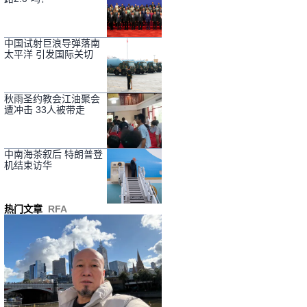
中国试射巨浪导弹落南
太平洋 引发国际关切
秋雨圣约教会江油聚会
遭冲击 33人被带走
中南海茶叙后 特朗普登
机结束访华
热门文章
RFA