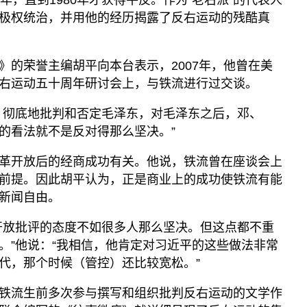
年，直到1980年才获得平反。作为“老右派”的代表人
极权统治，并用他的经历揭露了反右运动的残酷真
》的荣誉主编胡平向本台表示，2007年，他曾在美
右运动五十周年研讨会上，与铁流进行过交谈。
、彻底地批判和否定毛泽东，对毛泽东之后，邓、
的看法就不是反对得那么坚决。”
革开放后的经商成功有关。他说，铁流曾在座谈会上
前提。因此胡平认为，正是商业上的成功使铁流有能
新闻自由。
开放批评的态度不如很多人那么坚决。但这点都不重
。”他说：“我相信，他肯定对习近平的这些做法非常
代，那个时候（管控）还比较宽松。”
铁流生前多次参与撰写和组织批判反右运动的文学作