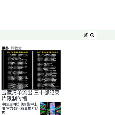
繁
搜索
更多
科教文
雪藏清单流出 三十部纪录
片限制传播
中国清明档电影集中上
映 官方强化叙事推介结
构