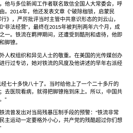
，他与多位新闻工作者联名致信全国人大常委会，呼
。2014年，他还发表文章《“破除枷锁，启蒙民
罪行》，严厉批评当时主管中共意识形态的刘云山，
和“非法经营”，最终在2015年被判刑两年六个月，成
之一。铁流在羁押期间，还遭受到酷刑和虐待，他即
和脚镣。
外人权组织和异见人士的敬重。在美国的光传媒创办
进行过专访，她对铁流的风度及他讲述的早年右派经
已经七十多快八十了。当时给他上了一个二十多斤的
；去医院看病，就得把脚镣拖到床上。所以，中国共
。”
铁流曾发出对当局残暴压制手段的预警：“铁流非常
民主运动一定要格外小心，共产党的残酷超过你们想
”