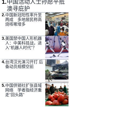
1
.
中国活动人士孙愿平抵
澳寻庇护
2
.
中国新冠阳性率升至
两成 多地居民称高
烧咳嗽增多
3
.
美国禁中国人形机器
人：中美科技战，进
入“机器人时代”？
4
.
台湾汉光演习开打 后
备动员规模空前
5
.
中国供销社扩张县域
网络 学者指经济重
走“回头路”