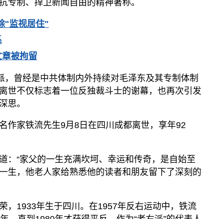
抗专制、捍卫新闻自由的精神著称。
除"监视居住"
系
文章被拘留
右派，曾经是中共体制内外持续对毛泽东及其专制体制
离世不仅标志着一位反独裁斗士的谢幕，也再次引发
深思。
名作家铁流先生9月8日在四川成都离世，享年92
道：“家父的一生充满坎坷、幸运和传奇，是自始至
一生，他老人家给熟悉他的读者和朋友留下了深刻的
，1933年生于四川。在1957年反右运动中，铁流