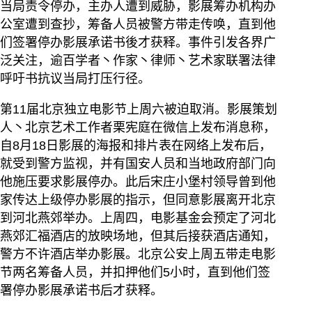
当局责令停办，主办人遭到威胁，影展筹办机构办
公室遭到查抄，筹备人员被警方带走传唤，直到他
们签署停办影展承诺书後才获释。事件引发各界广
泛关注，逾百学者丶作家丶律师丶艺术家联署法律
呼吁书抗议当局打压行径。
第11届北京独立电影节上周六被迫取消。影展策划
人丶北京艺术工作者栗宪庭在微信上发布消息称，
自8月18日影展的海报和排片表在网络上发布后，
就受到警方监视，并有国安人员和当地政府部门向
他施压要求影展停办。此后宋庄小堡村领导曾到他
家传达上级停办影展的指示，但同意影展离开北京
到河北燕郊举办。上周四，电影基金会预定了河北
燕郊汇福酒店的放映场地，但其后接获酒店通知，
警方不许酒店举办影展。北京公安上周五带走电影
节两名筹备人员，并扣押他们5小时，直到他们签
署停办影展承诺书后才获释。