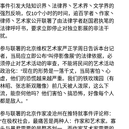
事件引发大陆知识界丶法律界丶艺术界丶文学界的
强烈反响，仅10个小时的时间，逾百学者丶作家丶
律师丶艺术家公开联署了由法律学者赵国君执笔的
法律呼吁书，要求立即停止对独立影展的非法干
扰。
参与联署的北京维权艺术家严正学周日告诉本台记
者，当局应立即公布“叫停影像展”的法律依据，必
须停止对艺术活动的审查，不能将民间的艺术活动
政治化：“现在的形势是一落千丈，当局害怕丶心
虚，他们的恐慌越来越严重。我们的铁玫瑰园（有
林昭、张志新双雕像）前几天被人泼尿，这么下
流，能奈何他吗？他们害怕丶搞恐怖，好像每个人
都是敌人。”
参与联署的北京作家凌沧州在推特就事件评论称：
“在极权社会，最痛苦是两种人：作家和艺术家。寡
头与暴君需要的是整齐划一，而作家艺术家需要的