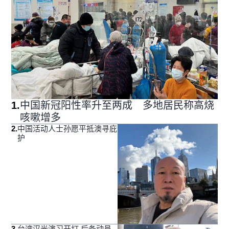
1
.
中国新冠阳性率升至两成 多地居民称高烧
咳嗽增多
2
.
中国活动人士孙愿平抵澳寻庇
护
3
.
台湾汉光演习开打 后备动员