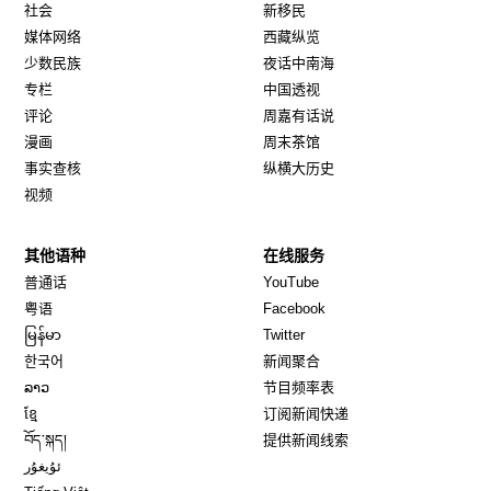
社会
新移民
媒体网络
西藏纵览
少数民族
夜话中南海
专栏
中国透视
评论
周嘉有话说
漫画
周末茶馆
事实查核
纵横大历史
视频
其他语种
在线服务
Opens in new window
Opens in new window
普通话
YouTube
Opens in new window
Opens in new window
粤语
Facebook
Opens in new window
Opens in new window
မြန်မာ
Twitter
Opens in new window
한국어
新闻聚合
Opens in new window
ລາວ
节目频率表
Opens in new window
ខ្មែ
订阅新闻快递
Opens in new window
བོད་སྐད།
提供新闻线索
Opens in new window
ئۇيغۇر
Opens in new window