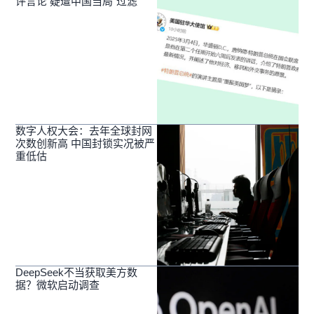
评言论 疑遭中国当局“过滤”
数字人权大会：去年全球封网
次数创新高 中国封锁实况被严
重低估
DeepSeek不当获取美方数
据？微软启动调查