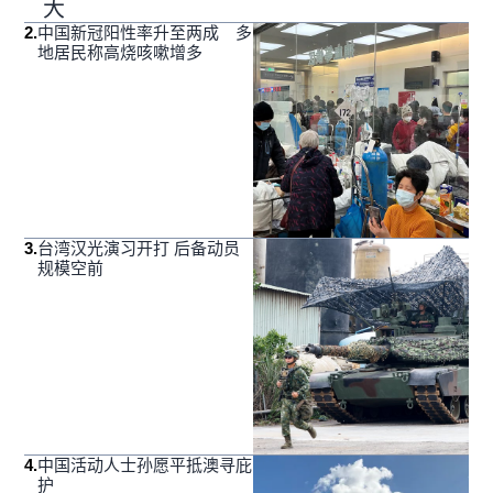
大
2
.
中国新冠阳性率升至两成 多
地居民称高烧咳嗽增多
3
.
台湾汉光演习开打 后备动员
规模空前
4
.
中国活动人士孙愿平抵澳寻庇
护