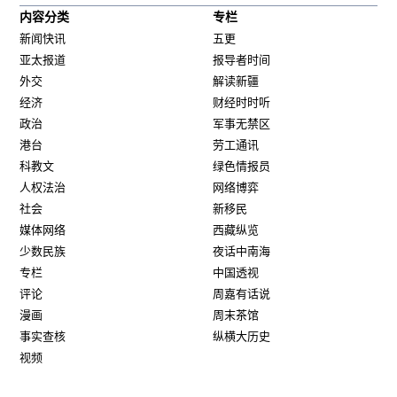
内容分类
专栏
新闻快讯
五更
亚太报道
报导者时间
外交
解读新疆
经济
财经时时听
政治
军事无禁区
港台
劳工通讯
科教文
绿色情报员
人权法治
网络博弈
社会
新移民
媒体网络
西藏纵览
少数民族
夜话中南海
专栏
中国透视
评论
周嘉有话说
漫画
周末茶馆
事实查核
纵横大历史
视频