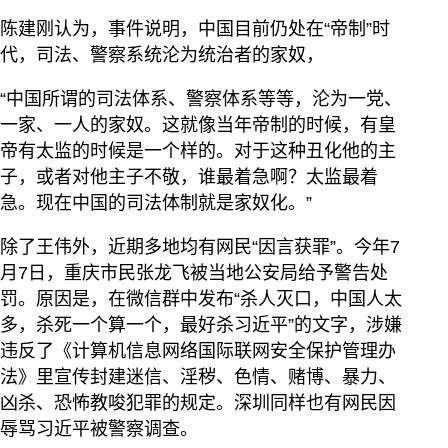
陈建刚认为，事件说明，中国目前仍处在“帝制”时
代，司法、警察系统沦为统治者的家奴，
“中国所谓的司法体系、警察体系等等，沦为一党、
一家、一人的家奴。这就像当年帝制的时候，有皇
帝有太监的时候是一个样的。对于这种丑化他的主
子，或者对他主子不敬，谁最着急啊？太监最着
急。现在中国的司法体制就是家奴化。”
除了王伟外，近期多地均有网民“因言获罪”。今年7
月7日，重庆市民张龙飞被当地公安局给予警告处
罚。原因是，在微信群中发布“杀人灭口，中国人太
多，杀死一个算一个，最好杀习近平”的文字，涉嫌
违反了《计算机信息网络国际联网安全保护管理办
法》里宣传封建迷信、淫秽、色情、赌博、暴力、
凶杀、恐怖教唆犯罪的规定。深圳同样也有网民因
辱骂习近平被警察调查。