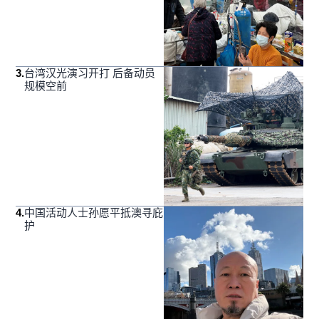
3
.
台湾汉光演习开打 后备动员
规模空前
4
.
中国活动人士孙愿平抵澳寻庇
护