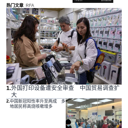
热门文章
RFA
1
.
外国打印设备遭安全审查 中国贸易调查扩
大
2
.
中国新冠阳性率升至两成 多
地居民称高烧咳嗽增多