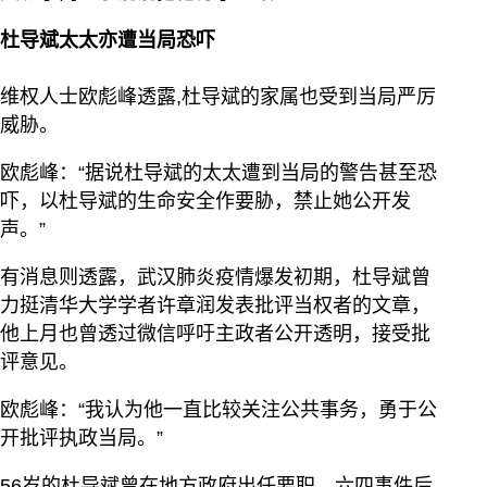
杜导斌太太亦遭当局恐吓
维权人士欧彪峰透露,杜导斌的家属也受到当局严厉
威胁。
欧彪峰：“据说杜导斌的太太遭到当局的警告甚至恐
吓，以杜导斌的生命安全作要胁，禁止她公开发
声。”
有消息则透露，武汉肺炎疫情爆发初期，杜导斌曾
力挺清华大学学者许章润发表批评当权者的文章，
他上月也曾透过微信呼吁主政者公开透明，接受批
评意见。
欧彪峰：“我认为他一直比较关注公共事务，勇于公
开批评执政当局。”
56岁的杜导斌曾在地方政府出任要职，六四事件后