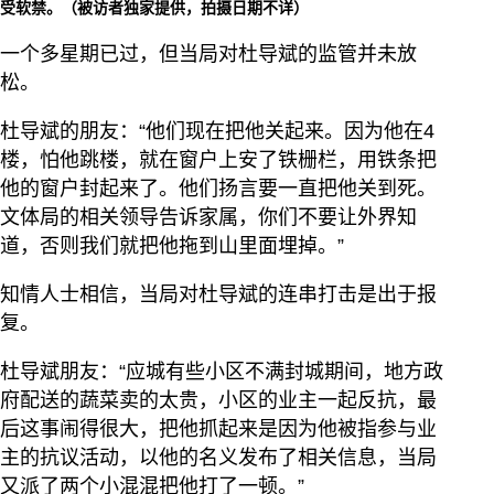
受软禁。（被访者独家提供，拍摄日期不详）
一个多星期已过，但当局对杜导斌的监管并未放
松。
杜导斌的朋友：“他们现在把他关起来。因为他在4
楼，怕他跳楼，就在窗户上安了铁栅栏，用铁条把
他的窗户封起来了。他们扬言要一直把他关到死。
文体局的相关领导告诉家属，你们不要让外界知
道，否则我们就把他拖到山里面埋掉。”
知情人士相信，当局对杜导斌的连串打击是出于报
复。
杜导斌朋友：“应城有些小区不满封城期间，地方政
府配送的蔬菜卖的太贵，小区的业主一起反抗，最
后这事闹得很大，把他抓起来是因为他被指参与业
主的抗议活动，以他的名义发布了相关信息，当局
又派了两个小混混把他打了一顿。”