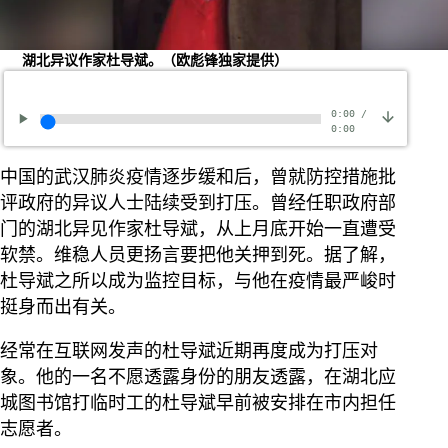
湖北异议作家杜导斌。（欧彪锋独家提供）
0:00
/
0:00
中国的武汉肺炎疫情逐步缓和后，曾就防控措施批
评政府的异议人士陆续受到打压。曾经任职政府部
门的湖北异见作家杜导斌，从上月底开始一直遭受
软禁。维稳人员更扬言要把他关押到死。据了解，
杜导斌之所以成为监控目标，与他在疫情最严峻时
挺身而出有关。
经常在互联网发声的杜导斌近期再度成为打压对
象。他的一名不愿透露身份的朋友透露，在湖北应
城图书馆打临时工的杜导斌早前被安排在市内担任
志愿者。