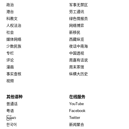
政治
军事无禁区
港台
劳工通讯
科教文
绿色情报员
人权法治
网络博弈
社会
新移民
媒体网络
西藏纵览
少数民族
夜话中南海
专栏
中国透视
评论
周嘉有话说
漫画
周末茶馆
事实查核
纵横大历史
视频
其他语种
在线服务
Opens in new window
Opens in new window
普通话
YouTube
Opens in new window
Opens in new window
粤语
Facebook
Opens in new window
Opens in new window
မြန်မာ
Twitter
Opens in new window
한국어
新闻聚合