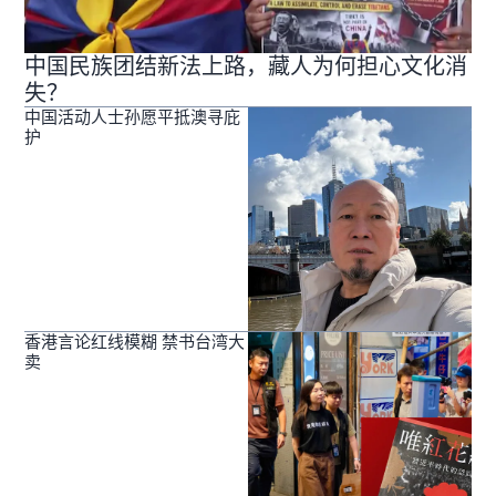
中国民族团结新法上路，藏人为何担心文化消
失？
中国活动人士孙愿平抵澳寻庇
护
香港言论红线模糊 禁书台湾大
卖