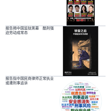
报告揭中国监狱黑幕 酷刑强
迫劳动成常态
报告指中国民商律师正常执业
或遭刑事追诉