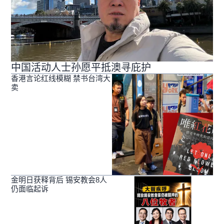
中国活动人士孙愿平抵澳寻庇护
香港言论红线模糊 禁书台湾大
卖
金明日获释背后 锡安教会8人
仍面临起诉