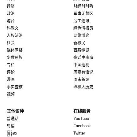
经济
财经时时听
政治
军事无禁区
港台
劳工通讯
科教文
绿色情报员
人权法治
网络博弈
社会
新移民
媒体网络
西藏纵览
少数民族
夜话中南海
专栏
中国透视
评论
周嘉有话说
漫画
周末茶馆
事实查核
纵横大历史
视频
其他语种
在线服务
Opens in new window
Opens in new window
普通话
YouTube
Opens in new window
Opens in new window
粤语
Facebook
Opens in new window
Opens in new window
မြန်မာ
Twitter