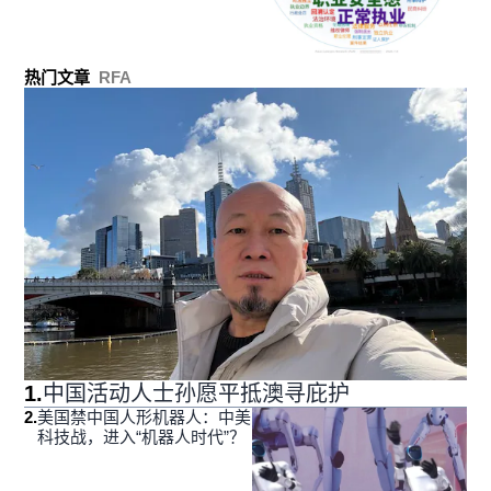
热门文章
RFA
1
.
中国活动人士孙愿平抵澳寻庇护
2
.
美国禁中国人形机器人：中美
科技战，进入“机器人时代”？