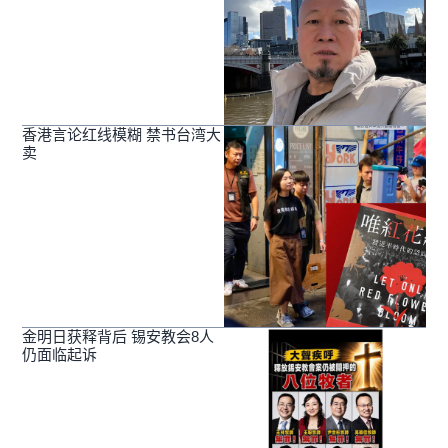
香港言论红线模糊 禁书台湾大
卖
金明日获释背后 锡安教会8人
仍面临起诉