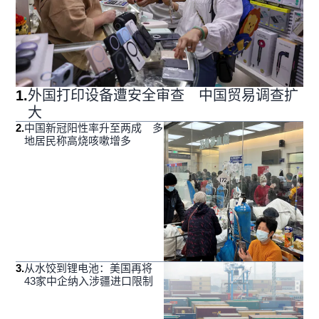
1
.
外国打印设备遭安全审查 中国贸易调查扩
大
2
.
中国新冠阳性率升至两成 多
地居民称高烧咳嗽增多
3
.
从水饺到锂电池：美国再将
43家中企纳入涉疆进口限制