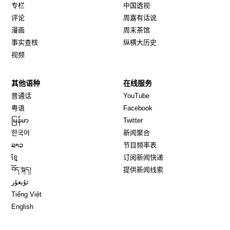
专栏
中国透视
评论
周嘉有话说
漫画
周末茶馆
事实查核
纵横大历史
视频
其他语种
在线服务
Opens in new window
Opens in new window
普通话
YouTube
Opens in new window
Opens in new window
粤语
Facebook
Opens in new window
Opens in new window
မြန်မာ
Twitter
Opens in new window
한국어
新闻聚合
Opens in new window
ລາວ
节目频率表
Opens in new window
ខ្មែ
订阅新闻快递
Opens in new window
བོད་སྐད།
提供新闻线索
Opens in new window
ئۇيغۇر
Opens in new window
Tiếng Việt
Opens in new window
English