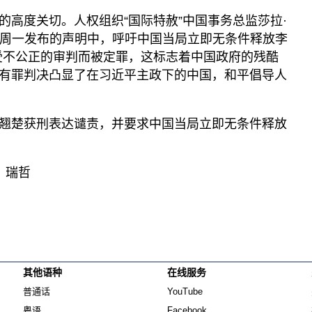
的高度关切。人权组织“国际特赦”中国事务总监莎拉·
ks）在周一发布的声明中，呼吁中国当局立即无条件释放李
受不公正的审判而被定罪，这标志着中国政府的残酷
有罪判决凸显了在习近平主政下的中国，和平倡导人
翘楚获刑表达谴责，并要求中国当局立即无条件释放
：瑞哲
其他语种
在线服务
Opens in new window
Opens in new window
普通话
YouTube
Opens in new window
Opens in new window
粤语
Facebook