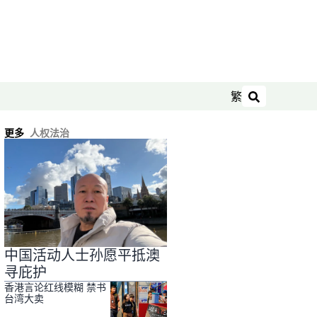
繁
搜索
更多
人权法治
中国活动人士孙愿平抵澳
寻庇护
香港言论红线模糊 禁书
台湾大卖