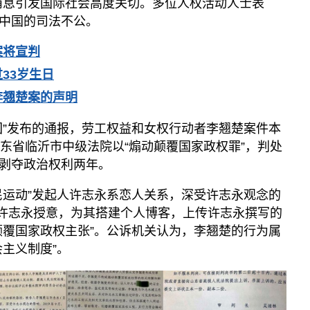
消息引发国际社会高度关切。多位人权活动人士表
中国的司法不公。
案将宣判
33岁生日
李翘楚案的声明
团”发布的通报，劳工权益和女权行动者李翘楚案件本
山东省临沂市中级法院以“煽动颠覆国家政权罪”，判处
剥夺政治权利两年。
民运动”发起人许志永系恋人关系，深受许志永观念的
楚经许志永授意，为其搭建个人博客，上传许志永撰写的
颠覆国家政权主张”。公诉机关认为，李翘楚的行为属
主义制度”。