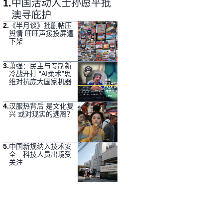
1
.
中国活动人士孙愿平抵
澳寻庇护
2
.
《半月谈》批删帖压
舆情 旺旺声援投屏遭
下架
3
.
萧强：民主与专制新
冷战开打 “AI柔术”思
维对抗庞大国家机器
4
.
汉服热背后 是文化复
兴 或对现实的逃离？
5
.
中国新规纳入技术安
全 科技人员出境受
关注