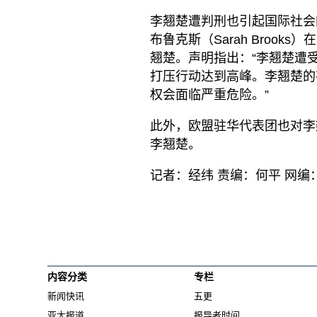
李翘楚遭判刑也引起国际社会
布鲁克斯（Sarah Broo
翘楚。声明指出：“李翘楚遭
打压行动达到高峰。李翘楚的
权会面临严重危险。”
此外，欧盟驻华代表团也对李
李翘楚。
记者：经纬 责编：何平 网编
内容分类
专栏
新闻快讯
五更
亚太报道
报导者时间