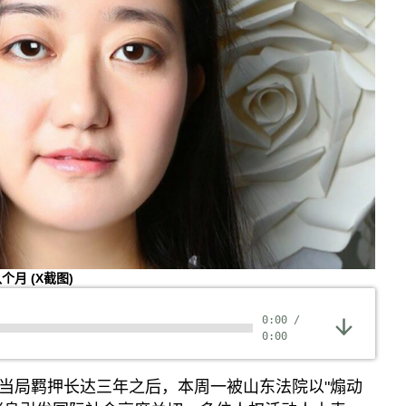
八个月
(X截图)
0:00
/
0:00
当局羁押长达三年之后，本周一被山东法院以"煽动