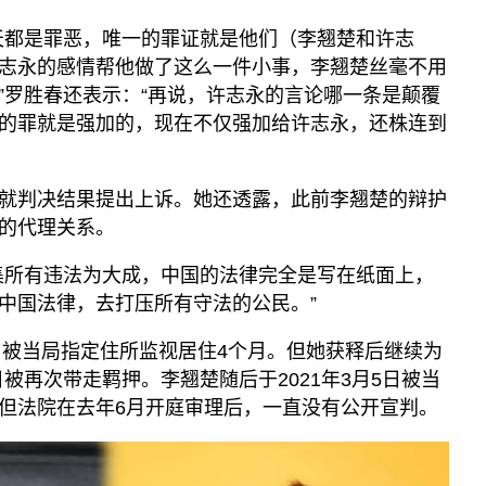
天都是罪恶，唯一的罪证就是他们（李翘楚和许志
志永的感情帮他做了这么一件小事，李翘楚丝毫不用
”罗胜春还表示：“再说，许志永的言论哪一条是颠覆
的罪就是强加的，现在不仅强加给许志永，还株连到
就判决结果提出上诉。她还透露，此前李翘楚的辩护
的代理关系。
集所有违法为大成，中国的法律完全是写在纸面上，
中国法律，去打压所有守法的公民。”
案曾被当局指定住所监视居住4个月。但她获释后继续为
日被再次带走羁押。李翘楚随后于2021年3月5日被当
但法院在去年6月开庭审理后，一直没有公开宣判。