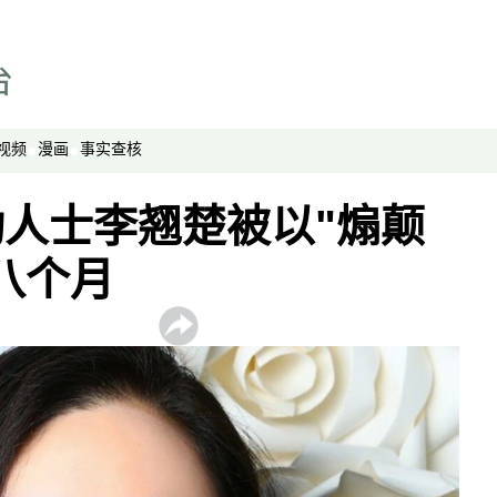
视频
漫画
事实查核
人士李翘楚被以"煽颠
八个月