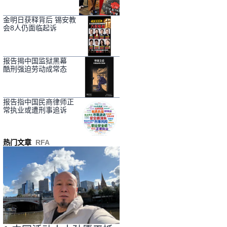
金明日获释背后 锡安教
会8人仍面临起诉
报告揭中国监狱黑幕
酷刑强迫劳动成常态
报告指中国民商律师正
常执业或遭刑事追诉
热门文章
RFA