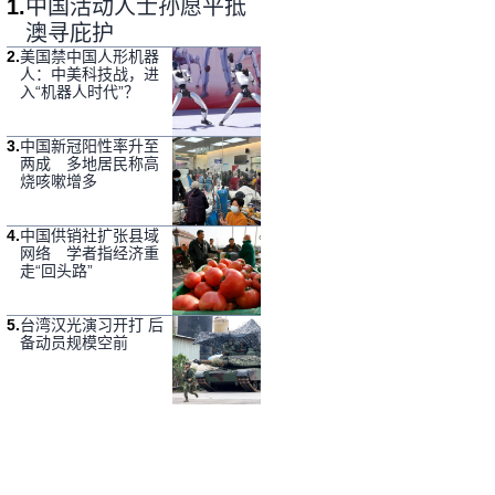
1
.
中国活动人士孙愿平抵
澳寻庇护
2
.
美国禁中国人形机器
人：中美科技战，进
入“机器人时代”？
3
.
中国新冠阳性率升至
两成 多地居民称高
烧咳嗽增多
4
.
中国供销社扩张县域
网络 学者指经济重
走“回头路”
5
.
台湾汉光演习开打 后
备动员规模空前