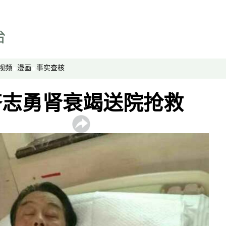
评论
播客
显示 播客 个子部分
《亚太报道》音频
视频
漫画
事实查核
漫画
齐志勇肾衰竭送院抢救
事实查核
视频
显示 视频 个子部分
亚洲很想聊
观点
专题与访谈
兵家常事