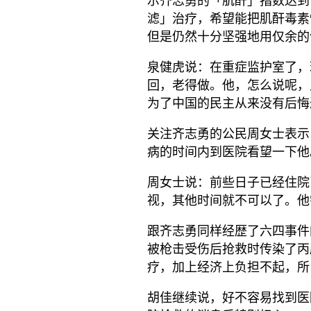
示齐志勇的「肌酐」指数达到
滤」治疗，希望能把肌酐毒素
但是仍然十分坚强地用仅余的
泉健虎说：在重症监护室了，
回，老得做。他，怎么说呢，
为了中国的民主从来没有后悔
关注齐志勇的公民周女士表示
病的时间内到医院看望一下他
周女士说：前些日子已经住院
视，其他时间就不可以了。他
跟齐志勇同样经歴了六四事件
被枪击受伤后抢救时传染了丙
疗，加上经济上负担不起，所
胡佳继续说，好不容易找到医