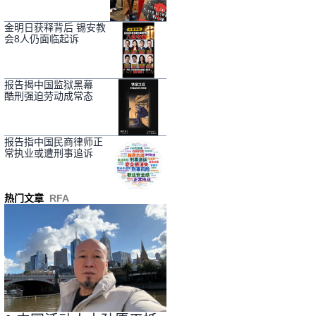
金明日获释背后 锡安教
会8人仍面临起诉
报告揭中国监狱黑幕
酷刑强迫劳动成常态
报告指中国民商律师正
常执业或遭刑事追诉
热门文章
RFA