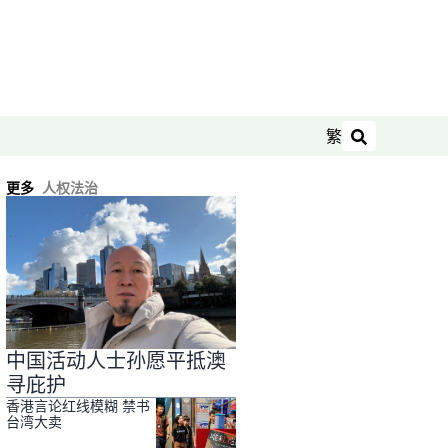
繁
搜索
更多
人权法治
中国活动人士孙愿平抵澳
寻庇护
香港言论红线模糊 禁书
台湾大卖