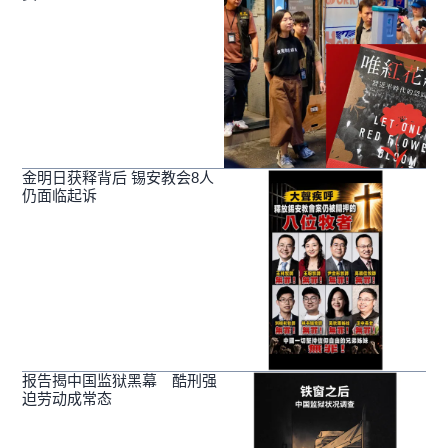
金明日获释背后 锡安教会8人
仍面临起诉
报告揭中国监狱黑幕 酷刑强
迫劳动成常态