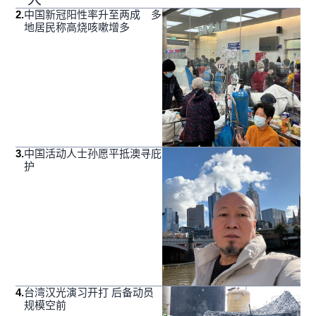
2
.
中国新冠阳性率升至两成 多
地居民称高烧咳嗽增多
3
.
中国活动人士孙愿平抵澳寻庇
护
4
.
台湾汉光演习开打 后备动员
规模空前