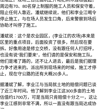
往阻止。现场三台挖掘机正开动把树木连根拔起，
周边有70、80名穿上制服的施工人员和保安守着，
阻止任何人靠近。潘斌继续说，他们和李业江喝令
停止施工，与在场人员发生口角，后来警察到场后
协助才叫停了施工。
潘斌说︰这个是农业园区，(李业江的农场)本来是
区里的重点项目，后面投资了很多，然后现在要
拆。好像用途是修立交桥，没有跟任何人打招呼，
也没有说“我们要来”，他们请的是保安和施工队。
他们是堵了路的，还不让人进去，最后是我们据理
力争才进来的。派出所到现场来的时候，施工才停
止，现在守公路的还有大概20多人。
据潘斌了解，李业江与当局就土地的赔偿问题已谈
了近三年时间。他了解到李业江这300多亩的土地
估值约1700万，可是当局只肯赔偿十分之一，这让
李业江感到非常不满，所以一直没有跟当局达成协