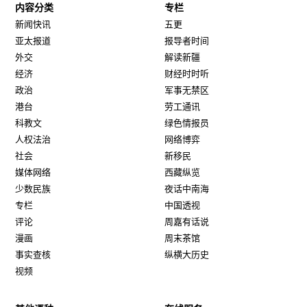
内容分类
专栏
新闻快讯
五更
亚太报道
报导者时间
外交
解读新疆
经济
财经时时听
政治
军事无禁区
港台
劳工通讯
科教文
绿色情报员
人权法治
网络博弈
社会
新移民
媒体网络
西藏纵览
少数民族
夜话中南海
专栏
中国透视
评论
周嘉有话说
漫画
周末茶馆
事实查核
纵横大历史
视频