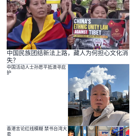
中国民族团结新法上路，藏人为何担心文化消
失？
中国活动人士孙愿平抵澳寻庇
护
香港言论红线模糊 禁书台湾大
卖