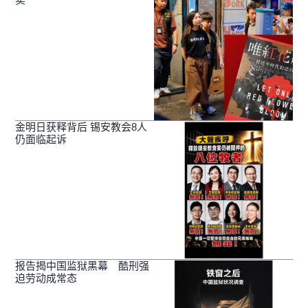
金明日获释背后 锡安教会8人
仍面临起诉
报告揭中国监狱黑幕 酷刑强
迫劳动成常态