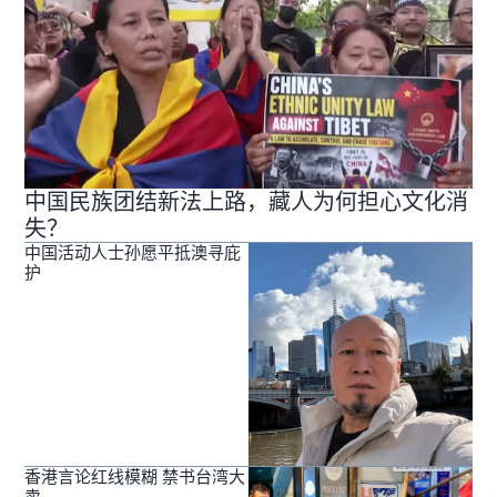
中国民族团结新法上路，藏人为何担心文化消
失？
中国活动人士孙愿平抵澳寻庇
护
香港言论红线模糊 禁书台湾大
卖