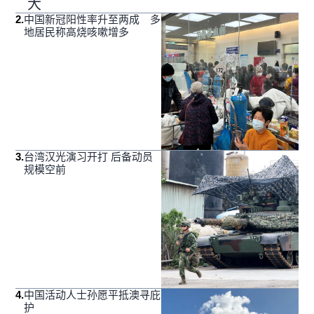
大
2
.
中国新冠阳性率升至两成 多
地居民称高烧咳嗽增多
3
.
台湾汉光演习开打 后备动员
规模空前
4
.
中国活动人士孙愿平抵澳寻庇
护