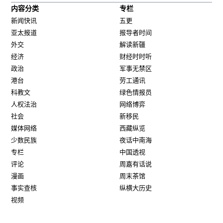
内容分类
专栏
新闻快讯
五更
亚太报道
报导者时间
外交
解读新疆
经济
财经时时听
政治
军事无禁区
港台
劳工通讯
科教文
绿色情报员
人权法治
网络博弈
社会
新移民
媒体网络
西藏纵览
少数民族
夜话中南海
专栏
中国透视
评论
周嘉有话说
漫画
周末茶馆
事实查核
纵横大历史
视频