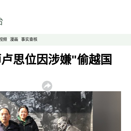
《亚太报道》音频
漫画
事实查核
视频
漫画
事实查核
视频
显示 视频 个子部分
亚洲很想聊
卢思位因涉嫌"偷越国
观点
专题与访谈
兵家常事