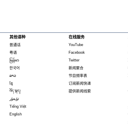
其他语种
在线服务
Opens in new window
Opens in new window
普通话
YouTube
Opens in new window
Opens in new window
粤语
Facebook
Opens in new window
Opens in new window
မြန်မာ
Twitter
Opens in new window
한국어
新闻聚合
Opens in new window
ລາວ
节目频率表
Opens in new window
ខ្មែ
订阅新闻快递
Opens in new window
བོད་སྐད།
提供新闻线索
Opens in new window
ئۇيغۇر
Opens in new window
Tiếng Việt
Opens in new window
English