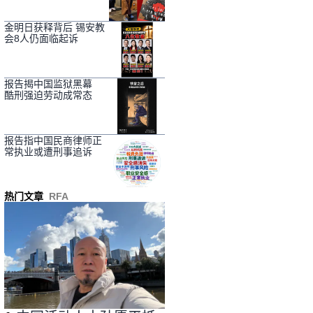
金明日获释背后 锡安教
会8人仍面临起诉
报告揭中国监狱黑幕
酷刑强迫劳动成常态
报告指中国民商律师正
常执业或遭刑事追诉
热门文章
RFA