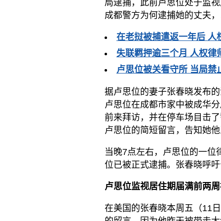
局逮捕，此前卢思位处于监视
成都警方为何逮捕她的丈夫，
在老挝被捕遣返一年后 人
失联羁押逾三个月 人权律
卢思位被关看守所 当局禁
据卢思位的妻子张春晓发布的消
卢思位在成都市家中被成华分
前来拜访，并在停车场目击了
卢思位的简短留言，告知她他
当晚7点左右，卢思位的一位
位已被正式逮捕。张春晓呼吁
卢思位监视居住期届满前两周
在美国的张春晓本周五（11
的留言，因为他昨天被带走大