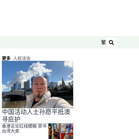
繁
搜索
更多
人权法治
中国活动人士孙愿平抵澳
寻庇护
香港言论红线模糊 禁书
台湾大卖