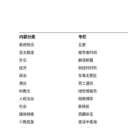
内容分类
专栏
新闻快讯
五更
亚太报道
报导者时间
外交
解读新疆
经济
财经时时听
政治
军事无禁区
港台
劳工通讯
科教文
绿色情报员
人权法治
网络博弈
社会
新移民
媒体网络
西藏纵览
少数民族
夜话中南海