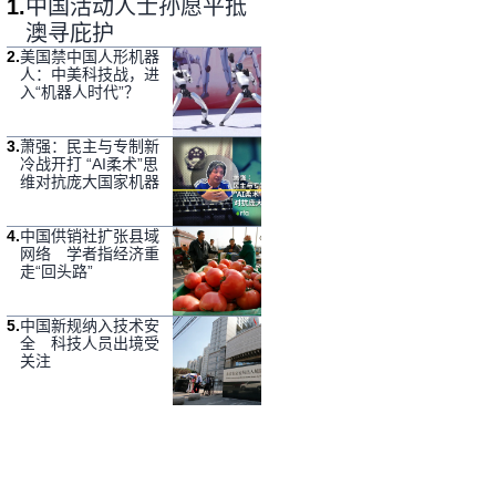
1
.
中国活动人士孙愿平抵
澳寻庇护
2
.
美国禁中国人形机器
人：中美科技战，进
入“机器人时代”？
3
.
萧强：民主与专制新
冷战开打 “AI柔术”思
维对抗庞大国家机器
4
.
中国供销社扩张县域
网络 学者指经济重
走“回头路”
5
.
中国新规纳入技术安
全 科技人员出境受
关注