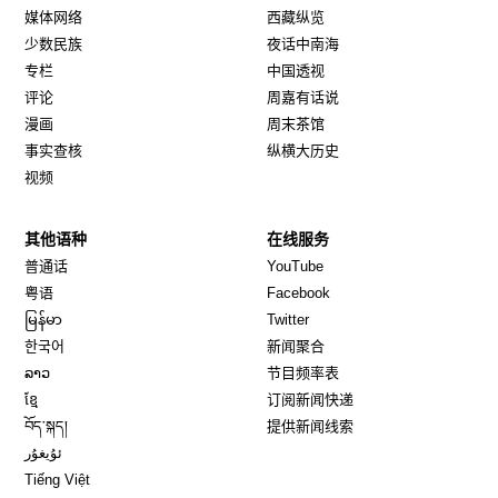
媒体网络
西藏纵览
少数民族
夜话中南海
专栏
中国透视
评论
周嘉有话说
漫画
周末茶馆
事实查核
纵横大历史
视频
其他语种
在线服务
Opens in new window
Opens in new window
普通话
YouTube
Opens in new window
Opens in new window
粤语
Facebook
Opens in new window
Opens in new window
မြန်မာ
Twitter
Opens in new window
한국어
新闻聚合
Opens in new window
ລາວ
节目频率表
Opens in new window
ខ្មែ
订阅新闻快递
Opens in new window
བོད་སྐད།
提供新闻线索
Opens in new window
ئۇيغۇر
Opens in new window
Tiếng Việt