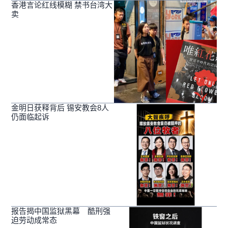
香港言论红线模糊 禁书台湾大
卖
金明日获释背后 锡安教会8人
仍面临起诉
报告揭中国监狱黑幕 酷刑强
迫劳动成常态