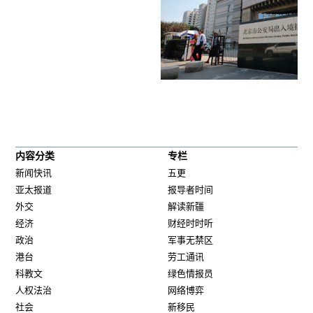
内容分类
专栏
新闻快讯
五更
亚太报道
报导者时间
外交
解读新疆
经济
财经时时听
政治
军事无禁区
港台
劳工通讯
科教文
绿色情报员
人权法治
网络博弈
社会
新移民