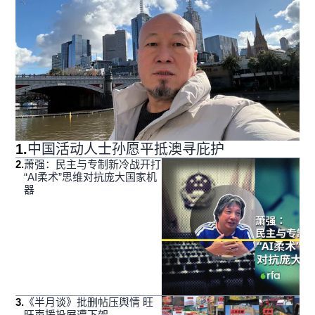
1
.
中国活动人士孙愿平抵澳寻庇护
2
.
萧强：民主与专制新冷战开打
“AI柔术”思维对抗庞大国家机
器
3
.
《半月谈》批删帖压舆情 旺
旺声援投屏遭下架