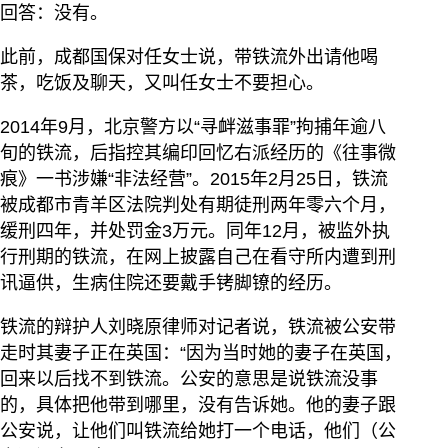
回答：没有。
此前，成都国保对任女士说，带铁流外出请他喝
茶，吃饭及聊天，又叫任女士不要担心。
2014年9月，北京警方以“寻衅滋事罪”拘捕年逾八
旬的铁流，后指控其编印回忆右派经历的《往事微
痕》一书涉嫌“非法经营”。2015年2月25日，铁流
被成都市青羊区法院判处有期徒刑两年零六个月，
缓刑四年，并处罚金3万元。同年12月，被监外执
行刑期的铁流，在网上披露自己在看守所内遭到刑
讯逼供，生病住院还要戴手铐脚镣的经历。
铁流的辩护人刘晓原律师对记者说，铁流被公安带
走时其妻子正在英国：“因为当时她的妻子在英国，
回来以后找不到铁流。公安的意思是说铁流没事
的，具体把他带到哪里，没有告诉她。他的妻子跟
公安说，让他们叫铁流给她打一个电话，他们（公