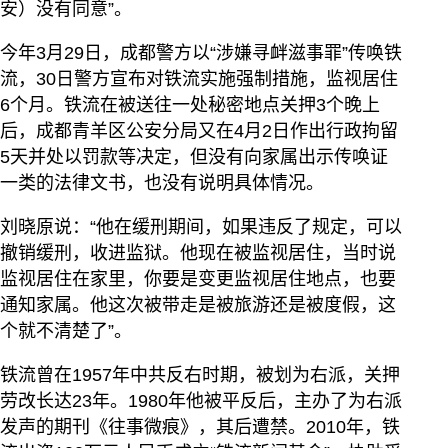
安）没有同意”。
今年3月29日，成都警方以“涉嫌寻衅滋事罪”传唤铁
流，30日警方宣布对铁流实施强制措施，监视居住
6个月。铁流在被送往一处秘密地点关押3个晚上
后，成都青羊区公安分局又在4月2日作出行政拘留
5天并处以罚款等决定，但没有向家属出示传唤证
一类的法律文书，也没有说明具体情况。
刘晓原说：“他在缓刑期间，如果违反了规定，可以
撤销缓刑，收进监狱。他现在被监视居住，当时说
监视居住在家里，你要是变更监视居住地点，也要
通知家属。他这次被带走是被旅游还是被度假，这
个就不清楚了”。
铁流曾在1957年中共反右时期，被划为右派，关押
劳改长达23年。1980年他被平反后，主办了为右派
发声的期刊《往事微痕》，其后遭禁。2010年，铁