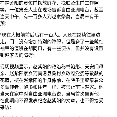
在赵紫阳的灵位前摆放鲜花、挽联及生前工作照
等。一位祭奠人士在现场告诉自由亚洲电台，截至
当天中午，有一百多人到赵家祭奠，当局未有干
预：
“现在大概前前后后有一百人。人还在继续往里边
走。门口没有增加特别的障碍，但是多了一些戴红
袖章的值班在胡同口，有一些便衣。但并没有设置
到赵家去的障碍”。
现场视频显示，赵紫阳的政治秘书鲍彤、天安门母
亲、赵紫阳家乡河南滑县桑村乡政府党委等敬献的
花篮，摆在赵紫阳的半身像前，在院子里聚集着众
多瞻仰者。鲍彤和往年一样，被禁止前往赵家。他
当天在家中对自由亚洲电台说，当局首次告诉他，
在此期间不得发表纪念赵紫阳的文章，也不得接受
采访：