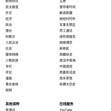
新闻快讯
五更
亚太报道
报导者时间
外交
解读新疆
经济
财经时时听
政治
军事无禁区
港台
劳工通讯
科教文
绿色情报员
人权法治
网络博弈
社会
新移民
媒体网络
西藏纵览
少数民族
夜话中南海
专栏
中国透视
评论
周嘉有话说
漫画
周末茶馆
事实查核
纵横大历史
视频
其他语种
在线服务
Opens in new window
Opens in new window
普通话
YouTube