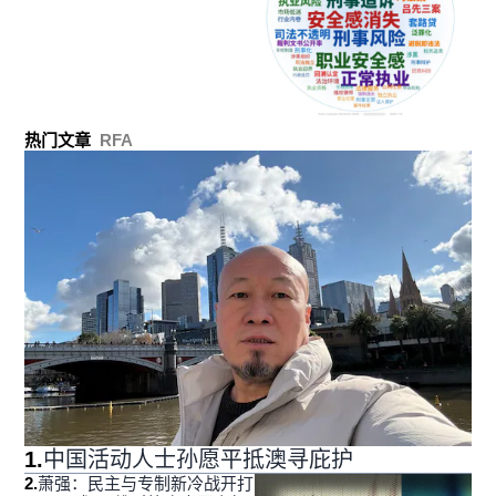
热门文章
RFA
1
.
中国活动人士孙愿平抵澳寻庇护
2
.
萧强：民主与专制新冷战开打