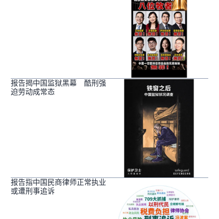
报告揭中国监狱黑幕 酷刑强
迫劳动成常态
报告指中国民商律师正常执业
或遭刑事追诉