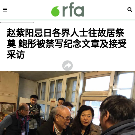
内容分类
搜
跳至主内容
赵紫阳忌日各界人士往故居祭
奠 鲍彤被禁写纪念文章及接受
采访