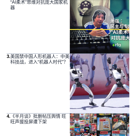
“AI柔术”思维对抗庞大国家机
器
3
.
美国禁中国人形机器人：中美
科技战，进入“机器人时代”？
4
.
《半月谈》批删帖压舆情 旺
旺声援投屏遭下架