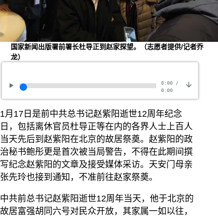
国家新闻出版署前署长杜导正到赵家探望。（志愿者提供/记者乔
龙）
0:00
/
0:00
1月17日是前中共总书记赵紫阳逝世12周年纪念
日，包括离休官员杜导正等在内的各界人士上百人
当天先后到赵紫阳在北京的故居祭奠。赵紫阳的政
治秘书鲍彤更是首次被当局警告，不得在此期间撰
写纪念赵紫阳的文章及接受媒体采访。天安门母亲
张先玲也接到通知，不准前往赵家祭奠。
中共前总书记赵紫阳逝世12周年当天，他于北京的
故居富强胡同六号对民众开放，其家属一如以往，