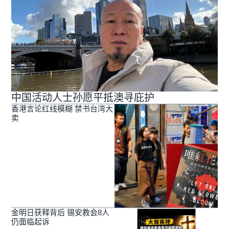
中国活动人士孙愿平抵澳寻庇护
香港言论红线模糊 禁书台湾大
卖
金明日获释背后 锡安教会8人
仍面临起诉