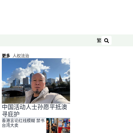
繁
搜索
更多
人权法治
中国活动人士孙愿平抵澳
寻庇护
香港言论红线模糊 禁书
台湾大卖