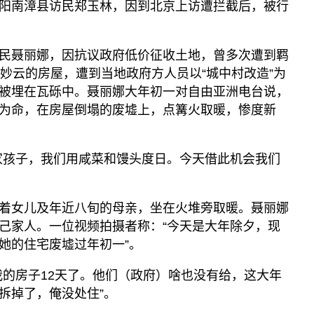
阳南漳县访民郑玉林，因到北京上访遭拦截后，被行
民聂丽娜，因抗议政府低价征收土地，曾多次遭到羁
黄妙云的房屋，遭到当地政府方人员以“城中村改造”为
被埋在瓦砾中。聂丽娜大年初一对自由亚洲电台说，
为命，在房屋倒塌的废墟上，点篝火取暖，惨度新
家孩子，我们用咸菜和馒头度日。今天借此机会我们
着女儿及年近八旬的母亲，坐在火堆旁取暖。聂丽娜
己家人。一位视频拍摄者称：“今天是大年除夕，现
她的住宅废墟过年初一”。
我的房子12天了。他们（政府）啥也没有给，这大年
拆掉了，俺没处住”。