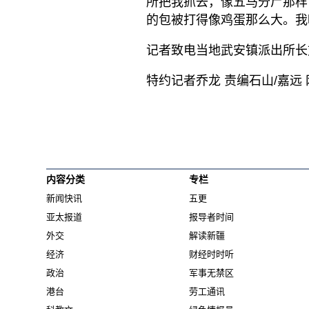
所把我抓去，像五马分尸那样
的包被打得像鸡蛋那么大。我
记者致电当地武安镇派出所长
特约记者乔龙 责编石山/嘉远
内容分类
专栏
新闻快讯
五更
亚太报道
报导者时间
外交
解读新疆
经济
财经时时听
政治
军事无禁区
港台
劳工通讯