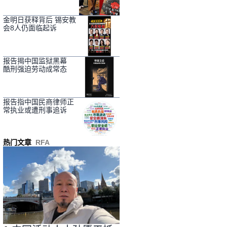
金明日获释背后 锡安教
会8人仍面临起诉
报告揭中国监狱黑幕
酷刑强迫劳动成常态
报告指中国民商律师正
常执业或遭刑事追诉
热门文章
RFA