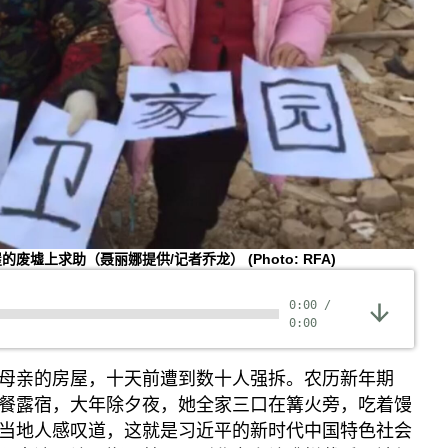
的废墟上求助（聂丽娜提供/记者乔龙）
(Photo: RFA)
0:00
/
0:00
母亲的房屋，十天前遭到数十人强拆。农历新年期
餐露宿，大年除夕夜，她全家三口在篝火旁，吃着馒
当地人感叹道，这就是习近平的新时代中国特色社会