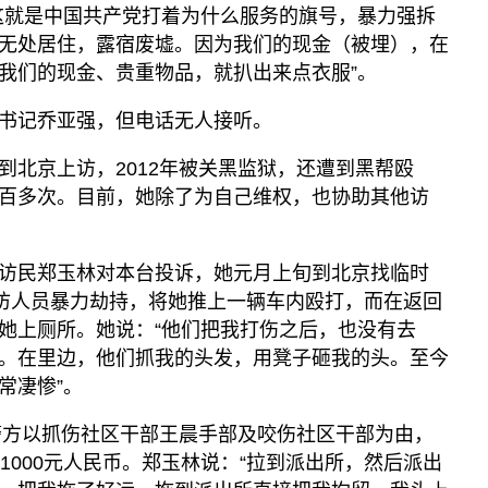
这就是中国共产党打着为什么服务的旗号，暴力强拆
无处居住，露宿废墟。因为我们的现金（被埋），在
我们的现金、贵重物品，就扒出来点衣服”。
书记乔亚强，但电话无人接听。
到北京上访，2012年被关黑监狱，还遭到黑帮殴
百多次。目前，她除了为自己维权，也协助其他访
访民郑玉林对本台投诉，她元月上旬到北京找临时
截访人员暴力劫持，将她推上一辆车内殴打，而在返回
她上厕所。她说：“他们把我打伤之后，也没有去
。在里边，他们抓我的头发，用凳子砸我的头。至今
常凄惨”。
被警方以抓伤社区干部王晨手部及咬伤社区干部为由，
1000元人民币。郑玉林说：“拉到派出所，然后派出