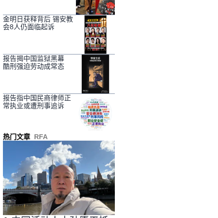
金明日获释背后 锡安教
会8人仍面临起诉
报告揭中国监狱黑幕
酷刑强迫劳动成常态
报告指中国民商律师正
常执业或遭刑事追诉
热门文章
RFA