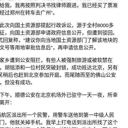
给我。我再按照判决书找律师跟进。我已经买了票准
经过郑州在转车去广州”。
此次向国土资源部提起行政诉讼，源于全村8000多
征，向国土资源部申请政府信息公开，但遭到驳回。
正式回复称，“建议你向当地国土资源部门了解该地块的
文号等用地审批信息后”，再申请信息公开。
家乡遭到公安阻拦，有些人被强制旅游或被软禁在
，胡铭添和一位村民突破封锁，成功抵达北京，另有
村民稍后也赶到北京参加开庭。而尾随而至的佛山公安
，但没有成功。
下午，顺德公安在北京机场外已驻守一天一夜，所幸
离开：
西航区派出所一个民警，用警车送他到第一中级人民
门，他就关掉手机。我早上打电话到派出所找了这个