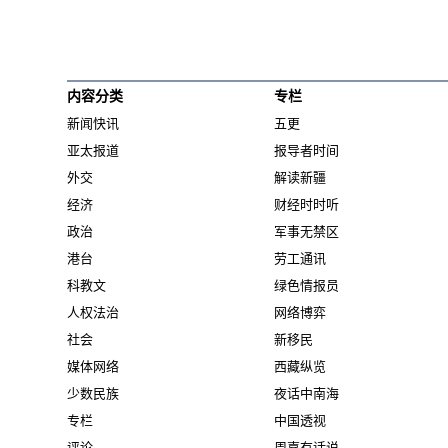
内容分类
专栏
新闻快讯
五更
亚太报道
报导者时间
外交
解读新疆
经济
财经时时听
政治
军事无禁区
港台
劳工通讯
科教文
绿色情报员
人权法治
网络博弈
社会
新移民
媒体网络
西藏纵览
少数民族
夜话中南海
专栏
中国透视
评论
周嘉有话说