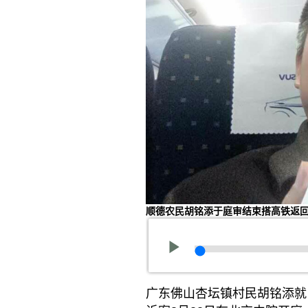
顺德农民胡铭添于庭审结束搭高铁返回
广东佛山杏坛镇村民胡铭添就