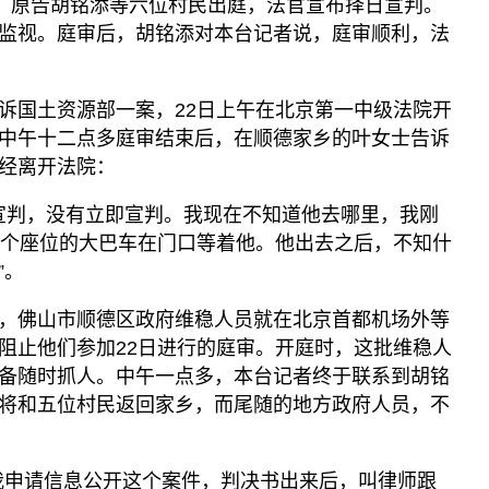
庭。原告胡铭添等六位村民出庭，法官宣布择日宣判。
监视。庭审后，胡铭添对本台记者说，庭审顺利，法
诉国土资源部一案，22日上午在北京第一中级法院开
中午十二点多庭审结束后，在顺德家乡的叶女士告诉
经离开法院：
日宣判，没有立即宣判。我现在不知道他去哪里，我刚
5个座位的大巴车在门口等着他。他出去之后，不知什
”。
，佛山市顺德区政府维稳人员就在北京首都机场外等
阻止他们参加22日进行的庭审。开庭时，这批维稳人
备随时抓人。中午一点多，本台记者终于联系到胡铭
将和五位村民返回家乡，而尾随的地方政府人员，不
我申请信息公开这个案件，判决书出来后，叫律师跟