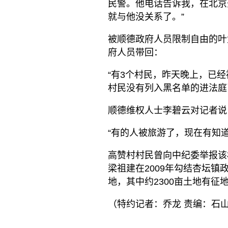
民警。他电话告诉我，在北京
就与他没关系了。”
被顺德政府人员限制自由的叶
府人员带回：
“有3个村民，昨天晚上，已
村民没有列入黑名单的进法庭
顺德维权人士李碧云对记者说
“有的人被旅游了，现在有知
高赞村村民曾向中纪委举报该
梁祖建在2009年勾结杏坛镇
地，其中约2300亩土地有
（特约记者：乔龙 责编：石山