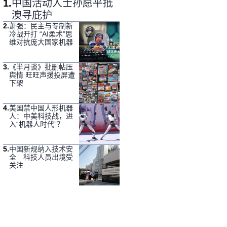
1
.
中国活动人士孙愿平抵
澳寻庇护
2
.
萧强：民主与专制新
冷战开打 “AI柔术”思
维对抗庞大国家机器
3
.
《半月谈》批删帖压
舆情 旺旺声援投屏遭
下架
4
.
美国禁中国人形机器
人：中美科技战，进
入“机器人时代”？
5
.
中国新规纳入技术安
全 科技人员出境受
关注