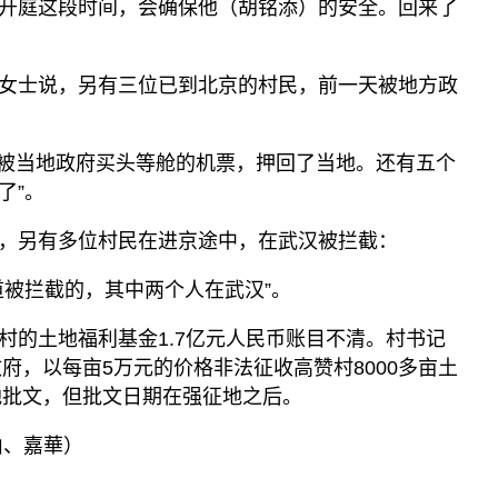
开庭这段时间，会确保他（胡铭添）的安全。回来了
女士说，另有三位已到北京的村民，前一天被地方政
经被当地政府买头等舱的机票，押回了当地。还有五个
了”。
，另有多位村民在进京途中，在武汉被拦截：
道被拦截的，其中两个人在武汉”。
村的土地福利基金1.7亿元人民币账目不清。村书记
政府，以每亩5万元的价格非法征收高赞村8000多亩土
征地批文，但批文日期在强征地之后。
​、嘉華）