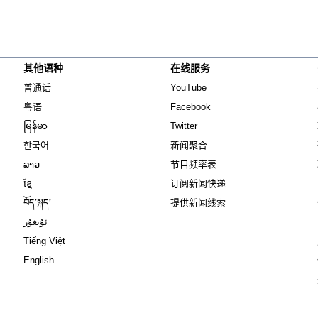
其他语种
在线服务
Opens in new window
Opens in new window
普通话
YouTube
Opens in new window
Opens in new window
粤语
Facebook
Opens in new window
Opens in new window
မြန်မာ
Twitter
Opens in new window
한국어
新闻聚合
Opens in new window
ລາວ
节目频率表
Opens in new window
ខ្មែ
订阅新闻快递
Opens in new window
བོད་སྐད།
提供新闻线索
Opens in new window
ئۇيغۇر
Opens in new window
Tiếng Việt
Opens in new window
English