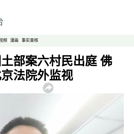
《亚太报道》音频
漫画
事实查核
视频
漫画
事实查核
视频
显示 视频 个子部分
土部案六村民出庭 佛
亚洲很想聊
观点
北京法院外监视
专题与访谈
兵家常事