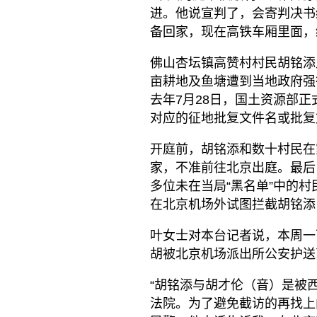
进。他说宣判了，会寄判决书
备回家，现在高铁车厢里面，
佛山杏坛镇高赞村村民胡铭添
亩耕地及鱼塘遭到当地政府强
去年7月28日，国土资源部
对应的征地批复文件名或批复
开庭前，胡铭添和数十村民在
家，不准前往北京出庭。最后
多位未在当局“黑名单”中的
在北京机场外试图拦截胡铭添
叶女士对本台记者说，本周一
胡被北京机场派出所公安护送
“胡铭添与胡才伦（音）是被
法院。为了避免截访的再找上