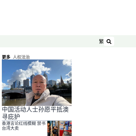
繁
搜索
更多
人权法治
中国活动人士孙愿平抵澳
寻庇护
香港言论红线模糊 禁书
台湾大卖