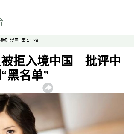
播客
显示 播客 个子部分
《亚太报道》音频
漫画
视频
漫画
事实查核
事实查核
姐被拒入境中国 批评中
视频
显示 视频 个子部分
“黑名单”
亚洲很想聊
观点
专题与访谈
兵家常事