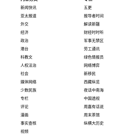
新闻快讯
五更
亚太报道
报导者时间
外交
解读新疆
经济
财经时时听
政治
军事无禁区
港台
劳工通讯
科教文
绿色情报员
人权法治
网络博弈
社会
新移民
媒体网络
西藏纵览
少数民族
夜话中南海
专栏
中国透视
评论
周嘉有话说
漫画
周末茶馆
事实查核
纵横大历史
视频