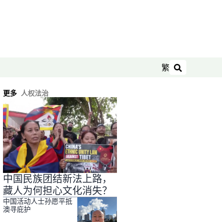
繁
搜索
更多
人权法治
中国民族团结新法上路，
藏人为何担心文化消失？
中国活动人士孙愿平抵
澳寻庇护