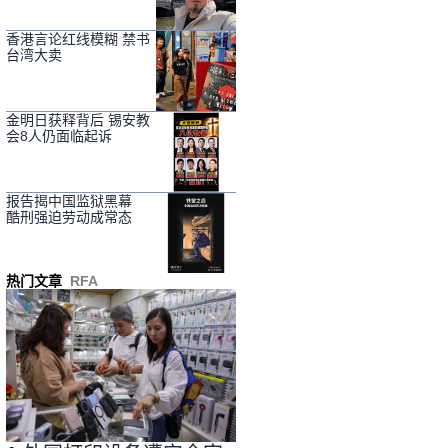
香港言论红线模糊 禁书
台湾大卖
金明日获释背后 锡安教
会8人仍面临起诉
报告揭中国监狱黑幕
酷刑强迫劳动成常态
热门文章
RFA