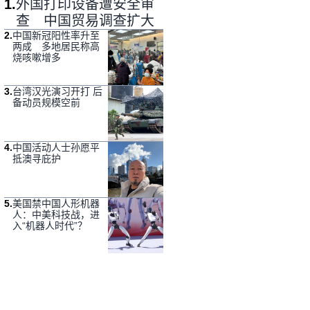
1
.
外国打印设备遭安全审
查 中国贸易调查扩大
2
.
中国新冠阳性率升至
两成 多地居民称高
烧咳嗽增多
3
.
台湾汉光演习开打 后
备动员规模空前
4
.
中国活动人士孙愿平
抵澳寻庇护
5
.
美国禁中国人形机器
人：中美科技战，进
入“机器人时代”？