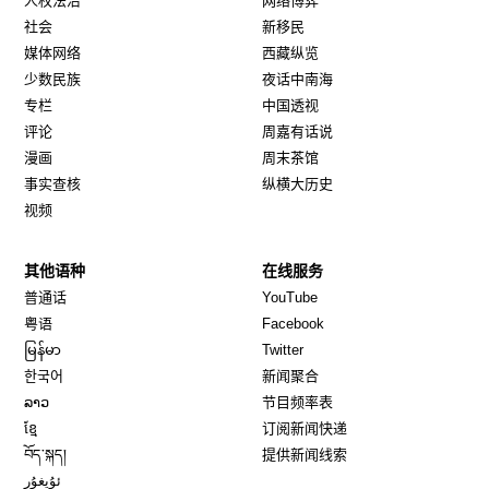
人权法治
网络博弈
社会
新移民
媒体网络
西藏纵览
少数民族
夜话中南海
专栏
中国透视
评论
周嘉有话说
漫画
周末茶馆
事实查核
纵横大历史
视频
其他语种
在线服务
Opens in new window
Opens in new window
普通话
YouTube
Opens in new window
Opens in new window
粤语
Facebook
Opens in new window
Opens in new window
မြန်မာ
Twitter
Opens in new window
한국어
新闻聚合
Opens in new window
ລາວ
节目频率表
Opens in new window
ខ្មែ
订阅新闻快递
Opens in new window
བོད་སྐད།
提供新闻线索
Opens in new window
ئۇيغۇر