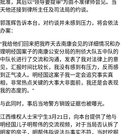
批准，其后以“领导要提审”为由不准律师会见。当
天他还接到律所主任及司法局的约谈。
郭莲辉告诉本台，对约谈并未感到压力，将会依法
办案：
“我给他们回来把我昨天去南康会见的详细情况和办
理明经国案子的南康公安分局的刑侦大队五中队的
中队长进行了交流和沟通，发表了我对法律上的意
见，汇报时间比较长，我没有感到有压力，反而感
到正气凌人。明经国这案子我一定会追究事实真
相，非常热点关键的大事大非面前，我还是会表现
我的态度的。”
与此同时，事后当地警方销毁证据也被曝光。
江西维权人士宋宁生3月21日，向本台提供了他与
明经国儿子明帮伟的交流视频，对于当局否认拆了
明家的房子，明帮伟指说法与事实不符，当时挖掘