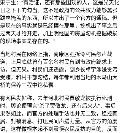
宋宁生：“有活证，还有那些围观的人，这是光天化
日之下干的勾当。这不是政府的公共权力能够嚣张
跋扈掩盖的东西，所以才出了一个官方的通稿。但
是现在的事实就是已经摆在那里，挖机出了事之后
过两天才给开走，加上明经国的房屋勾机挖掘破损
的现场事实是存在的。”
当地村民在网络上指，南康区强拆令村民怨声载
道，上月底就曾有百余名村民曾到市政府跪求上
访，但无果。村民们还透露，副乡长卓宇涉嫌贪污
受贿，和村干部勾结，每年都利用当地的木马山大
桥的保养工程中饱私囊。
有网民发帖称，去年河北村民贾敬龙被执行死刑
时，舆论便预言“杀了贾敬龙，还有后来人”，事后
果然如此。而官方的处理手法也并无二致，稳控家
属、封锁消息、打压民间声援力量。从官方的角度
讲，这样做根本起不到震慑农民反抗的目的，反而