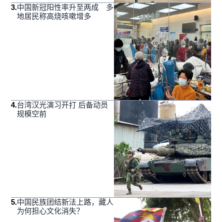
3
.
中国新冠阳性率升至两成 多
地居民称高烧咳嗽增多
4
.
台湾汉光演习开打 后备动员
规模空前
5
.
中国民族团结新法上路，藏人
为何担心文化消失？