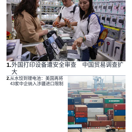
1
.
外国打印设备遭安全审查 中国贸易调查扩
大
2
.
从水饺到锂电池：美国再将
43家中企纳入涉疆进口限制