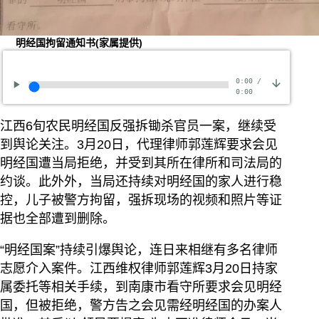
明经国拘留通知书(家属提供)
0:00
/
0:00
江西6旬农民明经国反强拆锄杀官员一案，继续受
到舆论关注。3月20日，代理律师郭莲辉要求会见
明经国遭当局拒绝，并受到其所在律所和司法局的
约谈。此外外，当局还持续对明经国的家人进行稳
控，儿子被警方拘留，强拆现场的视频和照片等证
据也全部遭到删除。
“明经国案”持续引爆舆论，连日来相继有多名律师
志愿介入案件。江西维权律师郭莲辉3月20日持家
属委托等相关手续，到南康市看守所要求会见明经
国，但被拒绝，警方告之会见需经明经国的办案人