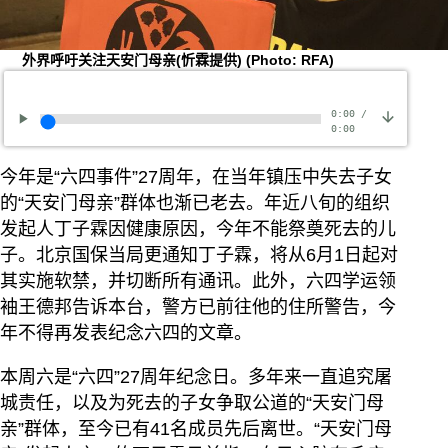
外界呼吁关注天安门母亲(忻霖提供)
(Photo: RFA)
0:00
/
0:00
今年是“六四事件”27周年，在当年镇压中失去子女
的“天安门母亲”群体也渐已老去。年近八旬的组织
发起人丁子霖因健康原因，今年不能祭奠死去的儿
子。北京国保当局更通知丁子霖，将从6月1日起对
其实施软禁，并切断所有通讯。此外，六四学运领
袖王德邦告诉本台，警方已前往他的住所警告，今
年不得再发表纪念六四的文章。
本周六是“六四”27周年纪念日。多年来一直追究屠
城责任，以及为死去的子女争取公道的“天安门母
亲”群体，至今已有41名成员先后离世。“天安门母