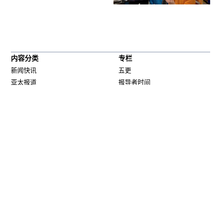
内容分类
专栏
新闻快讯
五更
亚太报道
报导者时间
外交
解读新疆
经济
财经时时听
政治
军事无禁区
港台
劳工通讯
科教文
绿色情报员
人权法治
网络博弈
社会
新移民
媒体网络
西藏纵览
少数民族
夜话中南海
专栏
中国透视
评论
周嘉有话说