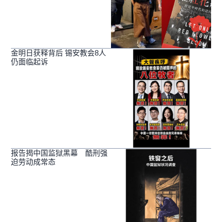
金明日获释背后 锡安教会8人
仍面临起诉
报告揭中国监狱黑幕 酷刑强
迫劳动成常态