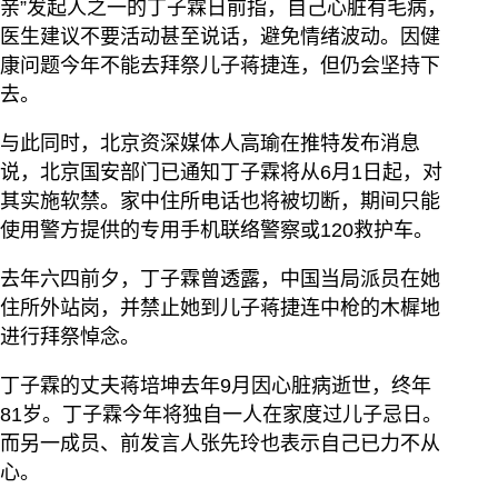
亲”发起人之一的丁子霖日前指，自己心脏有毛病，
医生建议不要活动甚至说话，避免情绪波动。因健
康问题今年不能去拜祭儿子蒋捷连，但仍会坚持下
去。
与此同时，北京资深媒体人高瑜在推特发布消息
说，北京国安部门已通知丁子霖将从6月1日起，对
其实施软禁。家中住所电话也将被切断，期间只能
使用警方提供的专用手机联络警察或120救护车。
去年六四前夕，丁子霖曾透露，中国当局派员在她
住所外站岗，并禁止她到儿子蒋捷连中枪的木樨地
进行拜祭悼念。
丁子霖的丈夫蒋培坤去年9月因心脏病逝世，终年
81岁。丁子霖今年将独自一人在家度过儿子忌日。
而另一成员、前发言人张先玲也表示自己已力不从
心。