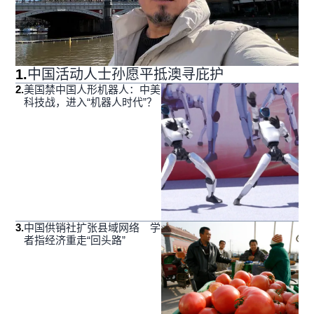
1
.
中国活动人士孙愿平抵澳寻庇护
2
.
美国禁中国人形机器人：中美
科技战，进入“机器人时代”？
3
.
中国供销社扩张县域网络 学
者指经济重走“回头路”