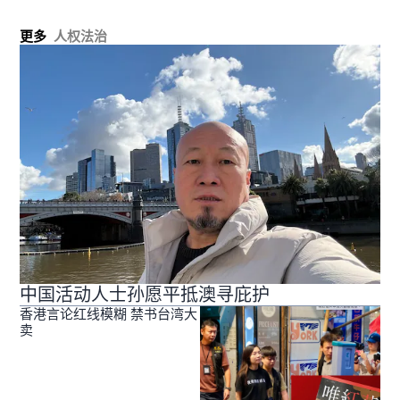
更多
人权法治
中国活动人士孙愿平抵澳寻庇护
香港言论红线模糊 禁书台湾大
卖