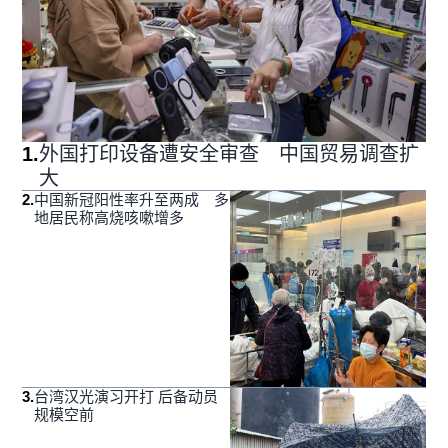
1
.
外国打印设备遭安全审查 中国贸易调查扩
大
2
.
中国新冠阳性率升至两成 多
地居民称高烧咳嗽增多
3
.
台湾汉光演习开打 后备动员
规模空前