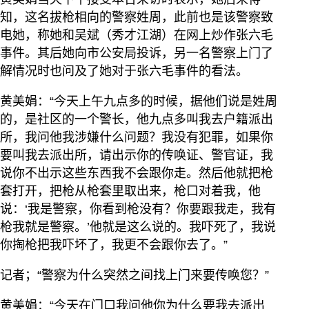
知，这名拔枪相向的警察姓周，此前也是该警察致
电她，称她和吴斌（秀才江湖）在网上炒作张六毛
事件。其后她向市公安局投诉，另一名警察上门了
解情况时也问及了她对于张六毛事件的看法。
黄美娟：“今天上午九点多的时候，据他们说是姓周
的，是社区的一个警长，他九点多叫我去户籍派出
所，我问他我涉嫌什么问题？我没有犯罪，如果你
要叫我去派出所，请出示你的传唤证、警官证，我
说你不出示这些东西我不会跟你走。然后他就把枪
套打开，把枪从枪套里取出来，枪口对着我，他
说：‘我是警察，你看到枪没有？你要跟我走，我有
枪我就是警察。’他就是这么说的。我吓死了，我说
你掏枪把我吓坏了，我更不会跟你去了。”
记者；“警察为什么突然之间找上门来要传唤您？”
黄美娟：“今天在门口我问他你为什么要我去派出