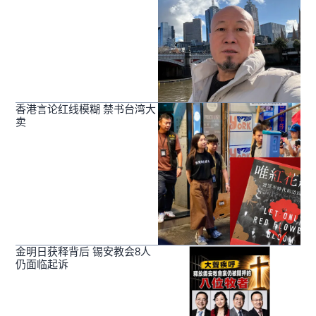
香港言论红线模糊 禁书台湾大
卖
金明日获释背后 锡安教会8人
仍面临起诉