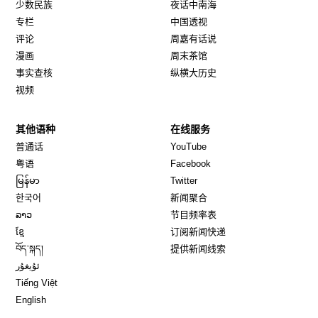
少数民族
夜话中南海
专栏
中国透视
评论
周嘉有话说
漫画
周末茶馆
事实查核
纵横大历史
视频
其他语种
在线服务
Opens in new window
Opens in new window
普通话
YouTube
Opens in new window
Opens in new window
粤语
Facebook
Opens in new window
Opens in new window
မြန်မာ
Twitter
Opens in new window
한국어
新闻聚合
Opens in new window
ລາວ
节目频率表
Opens in new window
ខ្មែ
订阅新闻快递
Opens in new window
བོད་སྐད།
提供新闻线索
Opens in new window
ئۇيغۇر
Opens in new window
Tiếng Việt
Opens in new window
English