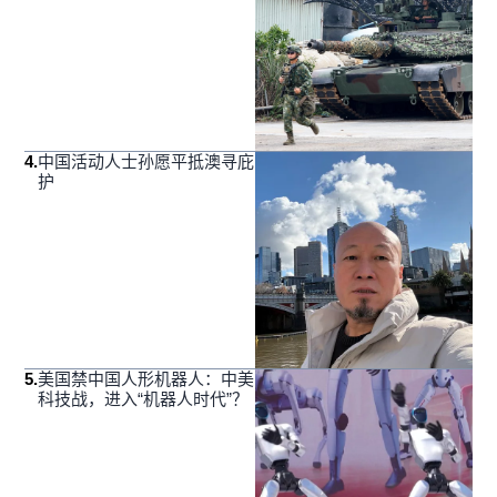
4
.
中国活动人士孙愿平抵澳寻庇
护
5
.
美国禁中国人形机器人：中美
科技战，进入“机器人时代”？