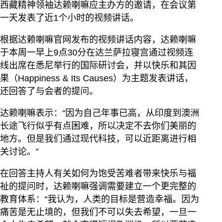
西藏精神领袖达赖喇嘛应主办方的邀请，在会议第
一天发表了近1个小时的视频讲话。
根据达赖喇嘛官网发布的视频讲话内容，达赖喇嘛
于本周一早上9点30分在达兰萨拉寝宫通过视频连
线出席在悉尼举行的国际研讨会，并以快乐和其因
果（Happiness & Its Causes）为主题发表讲话，
还回答了与会者的提问。
达赖喇嘛表示：“因为自己年事已高，从印度到澳洲
长途飞行似乎有点困难，所以决定不去你们美丽的
地方。但是我们通过现代科技，可以近距离进行相
关讨论。”
在回答主持人有关如何为饱受苦难者带来快乐与福
祉的提问时，达赖喇嘛强调需要建立一个更完整的
教育体系：“我认为，人类的目标是营造幸福。因为
痛苦是无止境的，但我们不可以失去希望，一旦一