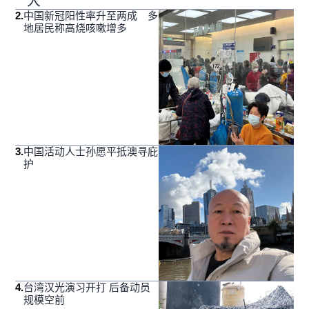
大
2
.
中国新冠阳性率升至两成 多
地居民称高烧咳嗽增多
3
.
中国活动人士孙愿平抵澳寻庇
护
4
.
台湾汉光演习开打 后备动员
规模空前