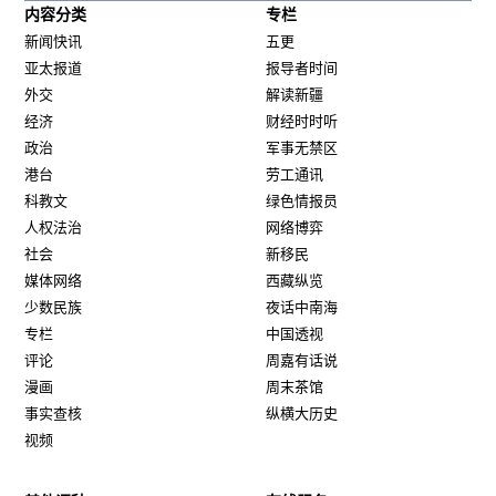
内容分类
专栏
新闻快讯
五更
亚太报道
报导者时间
外交
解读新疆
经济
财经时时听
政治
军事无禁区
港台
劳工通讯
科教文
绿色情报员
人权法治
网络博弈
社会
新移民
媒体网络
西藏纵览
少数民族
夜话中南海
专栏
中国透视
评论
周嘉有话说
漫画
周末茶馆
事实查核
纵横大历史
视频