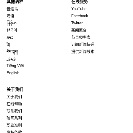
其他语种
在线服务
Opens in new window
Opens in new window
普通话
YouTube
Opens in new window
Opens in new window
粤语
Facebook
Opens in new window
Opens in new window
မြန်မာ
Twitter
Opens in new window
한국어
新闻聚合
Opens in new window
ລາວ
节目频率表
Opens in new window
ខ្មែ
订阅新闻快递
Opens in new window
བོད་སྐད།
提供新闻线索
Opens in new window
ئۇيغۇر
Opens in new window
Tiếng Việt
Opens in new window
English
关于我们
关于我们
在线帮助
联系我们
破网系列
职业准则
隐私条款