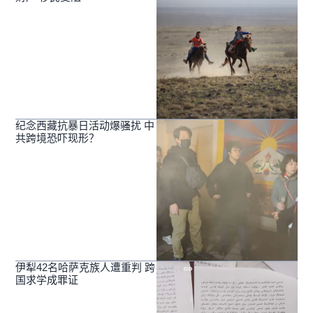
纪念西藏抗暴日活动爆骚扰 中
共跨境恐吓现形？
伊犁42名哈萨克族人遭重判 跨
国求学成罪证