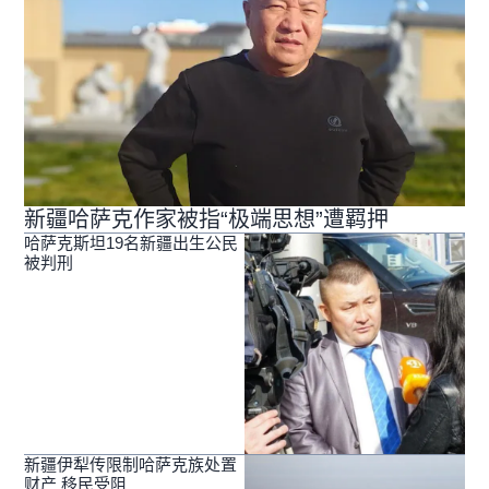
新疆哈萨克作家被指“极端思想”遭羁押
哈萨克斯坦19名新疆出生公民
被判刑
新疆伊犁传限制哈萨克族处置
财产 移民受阻