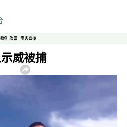
网络博弈
西藏纵览
解读新疆
财经时时听
视频
漫画
事实查核
评论
人示威被捕
播客
显示 播客 个子部分
《亚太报道》音频
漫画
事实查核
视频
显示 视频 个子部分
亚洲很想聊