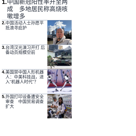
1
.
中国新冠阳性率升至两
成 多地居民称高烧咳
嗽增多
2
.
中国活动人士孙愿平
抵澳寻庇护
3
.
台湾汉光演习开打 后
备动员规模空前
4
.
美国禁中国人形机器
人：中美科技战，进
入“机器人时代”？
5
.
外国打印设备遭安全
审查 中国贸易调查
扩大