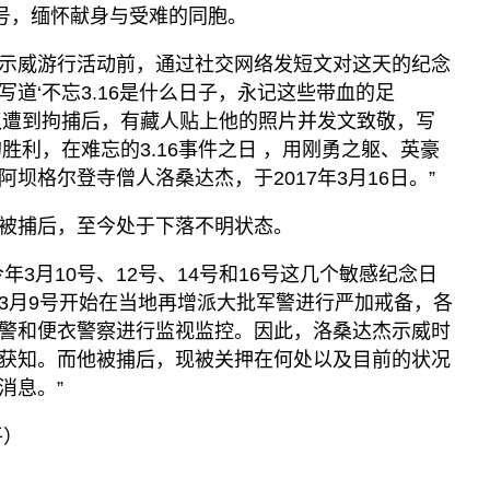
6号，缅怀献身与受难的同胞。
进行示威游行活动前，通过社交网络发短文对这天的纪念
道‘不忘3.16是什么日子，永记这些带血的足
议遭到拘捕后，有藏人贴上他的照片并发文致敬，写
胜利，在难忘的3.16事件之日 ，用刚勇之躯、英豪
坝格尔登寺僧人洛桑达杰，于2017年3月16日。”
被捕后，至今处于下落不明状态。
年3月10号、12号、14号和16号这几个敏感纪念日
3月9号开始在当地再增派大批军警进行严加戒备，各
警和便衣警察进行监视监控。因此，洛桑达杰示威时
获知。而他被捕后，现被关押在何处以及目前的状况
消息。”
平）