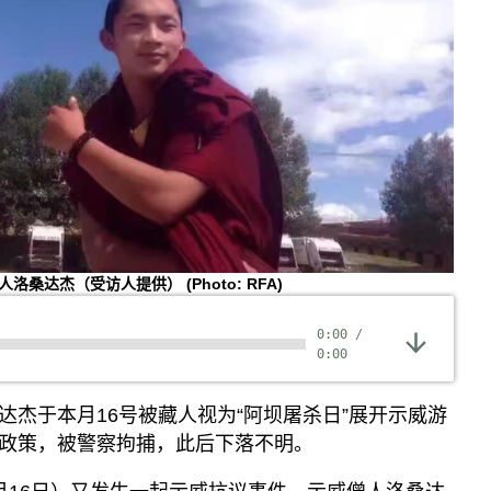
观点
专题与访谈
兵家常事
僧人洛桑达杰（受访人提供）
(Photo: RFA)
0:00
/
0:00
达杰于本月16号被藏人视为“阿坝屠杀日”展开示威游
政策，被警察拘捕，此后下落不明。