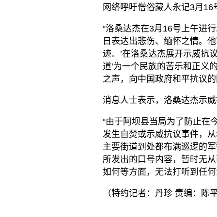
网络呼吁僧俗藏人永记3月1
“洛桑达杰在3月16号上午
日表达出悲伤、缅怀之情。他写
迹。’在洛桑达杰展开示威抗
道‘为一个民族的苦乐和正义的
之声，向中国政府和平抗议的阿
消息人士表示，洛桑达杰示威
“由于阿坝县当局为了防止在今
发生自焚或示威抗议事件，从
主要街道到处都布满巡逻的军
所发出的口号内容，暂时无从
如何等方面，无法打听到任何
（特约记者：丹珍 责编：陈