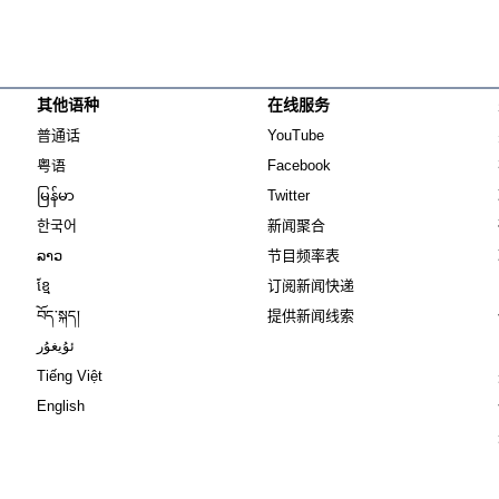
其他语种
在线服务
Opens in new window
Opens in new window
普通话
YouTube
Opens in new window
Opens in new window
粤语
Facebook
Opens in new window
Opens in new window
မြန်မာ
Twitter
Opens in new window
한국어
新闻聚合
Opens in new window
ລາວ
节目频率表
Opens in new window
ខ្មែ
订阅新闻快递
Opens in new window
བོད་སྐད།
提供新闻线索
Opens in new window
ئۇيغۇر
Opens in new window
Tiếng Việt
Opens in new window
English