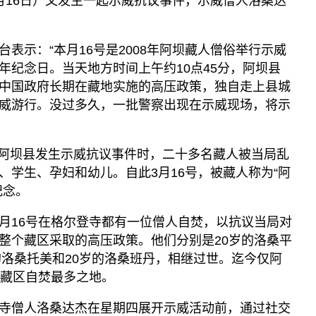
月16日）又发生一起示威抗议事件，示威僧人洛桑达
表示：“本月16号是2008年阿坝藏人僧俗举行示威
年纪念日。当天地方时间上午约10点45分，阿坝县
中国政府长期在藏地实施的高压政策，独自走上县城
威游行。没过多久，一批警察出现在示威现场，将示
坝州阿坝县发生示威抗议事件时，二十多名藏人被当局乱
、学生、孕妇和幼儿。自此3月16号，被藏人称为“阿
纪念。
年的3月16号在格尔登寺都有一位僧人自焚，以抗议当局对
整个藏区采取的高压政策。他们分别是20岁的洛桑平
的洛桑托美和20岁的洛桑班丹，相继过世。迄今仅阿
为藏区自焚最多之地。
寺僧人洛桑达杰在星期四展开示威活动前，通过社交