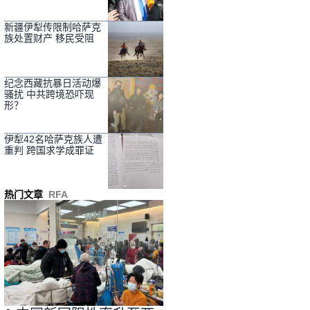
新疆伊犁传限制哈萨克
族处置财产 移民受阻
纪念西藏抗暴日活动爆
骚扰 中共跨境恐吓现
形？
伊犁42名哈萨克族人遭
重判 跨国求学成罪证
热门文章
RFA