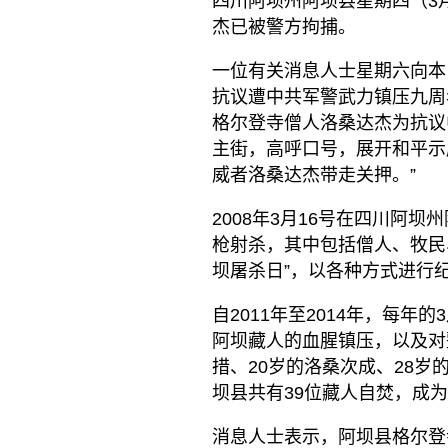
四川阿坝州阿坝县星期四（3
杰已被警方拘捕。
一位有关消息人士星期六向本台
抗议遭中共军警武力镇压九周
格尔登寺僧人洛桑达杰为抗议
主街，高呼口号，展开和平示
威者洛桑达杰带走关押。”
2008年3月16号在四川阿
枪射杀，其中包括僧人、牧民
坝屠杀日”，以各种方式进行
自2011年至2014年，每
阿坝藏人的血腥镇压，以及对
措、20岁的洛桑次成、28岁
坝县共有39位藏人自焚，成
消息人士表示，阿坝县格尔登