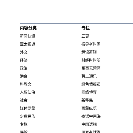
内容分类
专栏
新闻快讯
五更
亚太报道
报导者时间
外交
解读新疆
经济
财经时时听
政治
军事无禁区
港台
劳工通讯
科教文
绿色情报员
人权法治
网络博弈
社会
新移民
媒体网络
西藏纵览
少数民族
夜话中南海
专栏
中国透视
评论
周嘉有话说