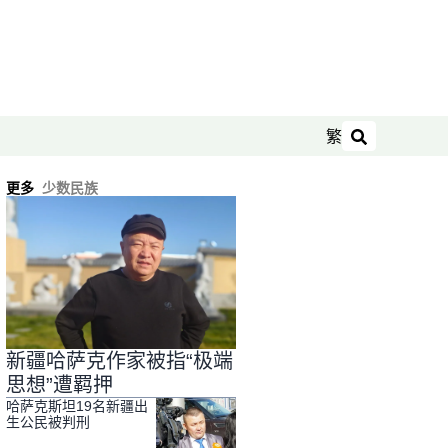
繁
搜索
更多
少数民族
新疆哈萨克作家被指“极端
思想”遭羁押
哈萨克斯坦19名新疆出
生公民被判刑