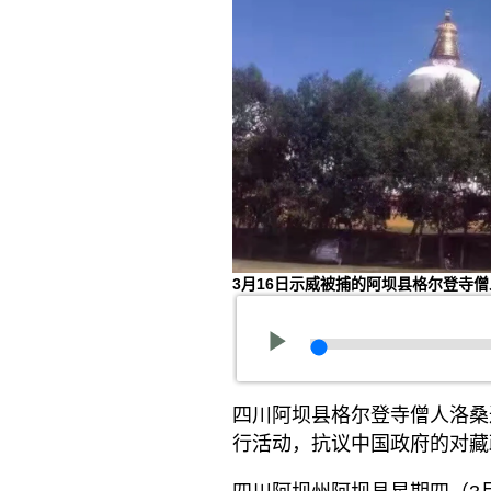
3月16日示威被捕的阿坝县格尔登寺
四川阿坝县格尔登寺僧人洛桑
行活动，抗议中国政府的对藏