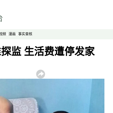
亚洲很想聊
观点
专题与访谈
兵家常事
视频
漫画
事实查核
探监 生活费遭停发家