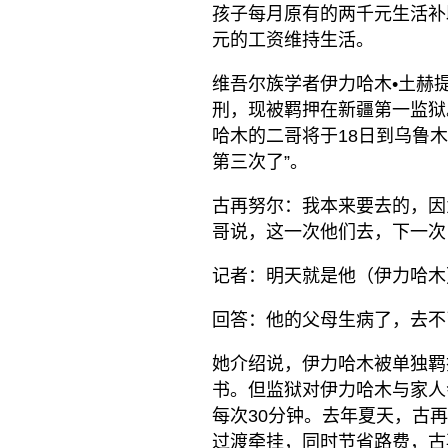
孩子每月原有的两千元生活补
元的工资维持生活。
维吾尔族学者伊力哈木•土赫提
刑，现被羁押在新疆第一监狱
哈木的二哥将于18日到乌鲁
第三次了”。
古再努尔：我本来要去的，因
哥说，这一次他们去，下一次
记者：明天就是他（伊力哈木
回答：他的父母生病了，去不
她介绍说，伊力哈木被单独羁
书。但监狱对伊力哈木与家人
每次30分钟。去年夏天，古
过渡牵挂，同时节省路费，古