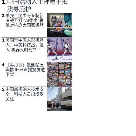
1
.
中国活动人士孙愿平抵
澳寻庇护
2
.
萧强：民主与专制新
冷战开打 “AI柔术”思
维对抗庞大国家机器
3
.
美国禁中国人形机器
人：中美科技战，进
入“机器人时代”？
4
.
《半月谈》批删帖压
舆情 旺旺声援投屏遭
下架
5
.
中国新规纳入技术安
全 科技人员出境受
关注