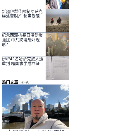
新疆伊犁传限制哈萨克
族处置财产 移民受阻
纪念西藏抗暴日活动爆
骚扰 中共跨境恐吓现
形？
伊犁42名哈萨克族人遭
重判 跨国求学成罪证
热门文章
RFA