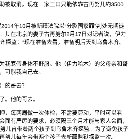
助被取消。现在一家三口只能依靠古再努儿约3500
2014年10月被新疆法院以“分裂国家罪”判处无期徒
。其在北京的妻子古再努尔2月17日对记者说，伊力
木齐探监：“现在准备去看，准备明后天到乌鲁木齐。
为我寒假身体不舒服。他（伊力哈木）的父母亲和哥
，可能我自己去。
）的哥去？
了。他的哥去。
押，每两周做一次体检，不需要劳动，平时可以看
会面有严厉的要求，必须隔三个月才能与家人会面，
再努儿曾带着两个孩子到乌鲁木齐探监。为了避免孩子
再努儿每年会带两个孩子去新疆监狱探监一次。