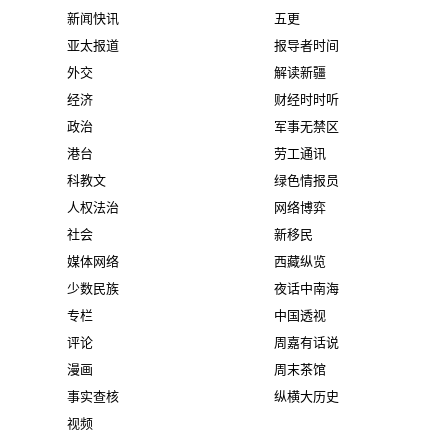
新闻快讯
五更
亚太报道
报导者时间
外交
解读新疆
经济
财经时时听
政治
军事无禁区
港台
劳工通讯
科教文
绿色情报员
人权法治
网络博弈
社会
新移民
媒体网络
西藏纵览
少数民族
夜话中南海
专栏
中国透视
评论
周嘉有话说
漫画
周末茶馆
事实查核
纵横大历史
视频