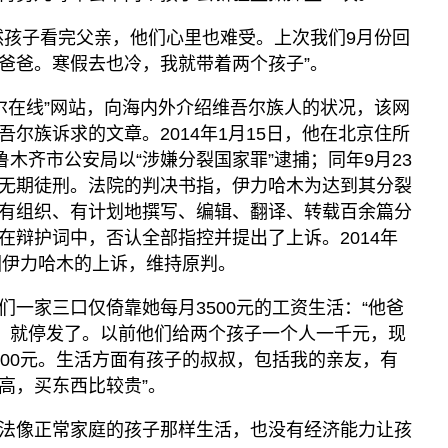
然孩子看完父亲，他们心里也难受。上次我们9月份回
爸爸。寒假去也冷，我就带着两个孩子”。
吾尔在线”网站，向海内外介绍维吾尔族人的状况，该网
尔族诉求的文章。2014年1月15日，他在北京住所
鲁木齐市公安局以“涉嫌分裂国家罪”逮捕；同年9月23
无期徒刑。法院的判决书指，伊力哈木为达到其分裂
有组织、有计划地撰写、编辑、翻译、转载百余篇分
在辩护词中，否认全部指控并提出了上诉。2014年
回伊力哈木的上诉，维持原判。
一家三口仅倚靠她每月3500元的工资生活：“他爸
资）就停发了。以前他们给两个孩子一个人一千元，现
500元。生活方面有孩子的叔叔，包括我的亲友，有
高，买东西比较贵”。
法像正常家庭的孩子那样生活，也没有经济能力让孩