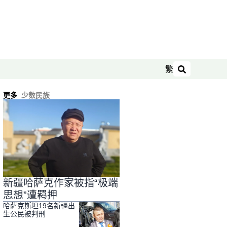
繁
搜索
更多
少数民族
新疆哈萨克作家被指“极端
思想”遭羁押
哈萨克斯坦19名新疆出
生公民被判刑