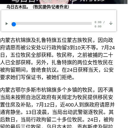
乌日古木拉。（牧民提供/记者乔龙）
0:00
/
0:00
内蒙古杭锦旗及扎鲁特旗五位蒙古族牧民，因向政
府请愿而被公安处以行政拘留3到10天不等。7月24
日，五位牧民全部获释。牧民称，之前被捕的二十
人已全部获释。另外，扎鲁特旗的两位女性牧民在
被拘留期间，曾绝食抗议。在24日获释当天，公安
要求她们写保证书，被她们拒绝。
内蒙古鄂尔多斯市杭锦旗多个乡镇的牧民，因不满
当局未按照自治区政府有关规定为牧民提供移民安
置住房及补贴，7月12日，近400人到旗政府请愿并
通宵静坐。13日凌晨，当局出动武警驱逐牧民。其
后数日，当局行政拘留二十多位牧民。24日，被拘
留的最后三位牧民，乌日古木拉、贡布斯虎及阿拉