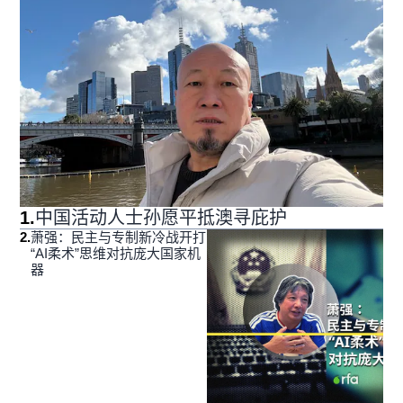
1
.
中国活动人士孙愿平抵澳寻庇护
2
.
萧强：民主与专制新冷战开打
“AI柔术”思维对抗庞大国家机
器