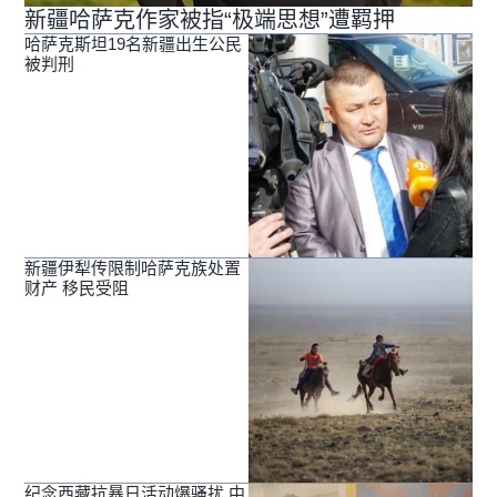
新疆哈萨克作家被指“极端思想”遭羁押
哈萨克斯坦19名新疆出生公民
被判刑
新疆伊犁传限制哈萨克族处置
财产 移民受阻
纪念西藏抗暴日活动爆骚扰 中