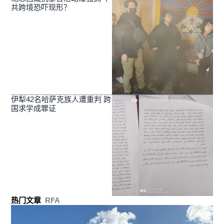
共跨境恐吓现形？
伊犁42名哈萨克族人遭重判 跨
国求学成罪证
热门文章
RFA