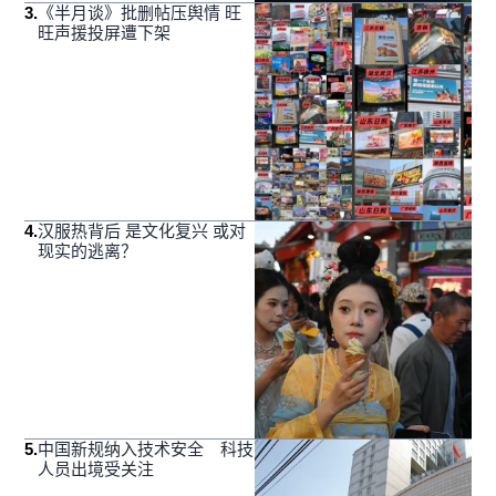
3
.
《半月谈》批删帖压舆情 旺
旺声援投屏遭下架
4
.
汉服热背后 是文化复兴 或对
现实的逃离？
5
.
中国新规纳入技术安全 科技
人员出境受关注