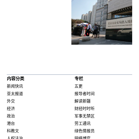
内容分类
专栏
新闻快讯
五更
亚太报道
报导者时间
外交
解读新疆
经济
财经时时听
政治
军事无禁区
港台
劳工通讯
科教文
绿色情报员
人权法治
网络博弈