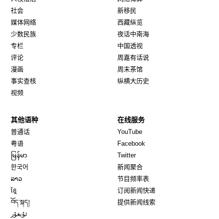
社会
新移民
媒体网络
西藏纵览
少数民族
夜话中南海
专栏
中国透视
评论
周嘉有话说
漫画
周末茶馆
事实查核
纵横大历史
视频
其他语种
在线服务
Opens in new window
Opens in new window
普通话
YouTube
Opens in new window
Opens in new window
粤语
Facebook
Opens in new window
Opens in new window
မြန်မာ
Twitter
Opens in new window
한국어
新闻聚合
Opens in new window
ລາວ
节目频率表
Opens in new window
ខ្មែ
订阅新闻快递
Opens in new window
བོད་སྐད།
提供新闻线索
Opens in new window
ئۇيغۇر