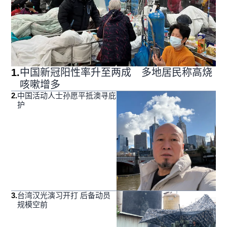
1
.
中国新冠阳性率升至两成 多地居民称高烧
咳嗽增多
2
.
中国活动人士孙愿平抵澳寻庇
护
3
.
台湾汉光演习开打 后备动员
规模空前