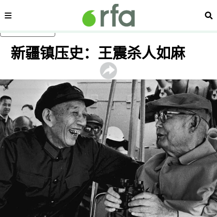
内容分类
搜
跳至主内容
新疆镇压史：王震杀人如麻