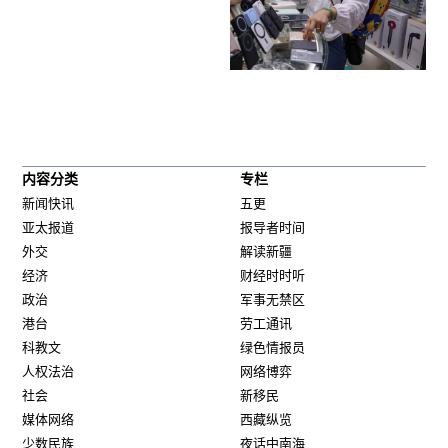
内容分类
专栏
新闻快讯
五更
亚太报道
报导者时间
外交
解读新疆
经济
财经时时听
政治
军事无禁区
港台
劳工通讯
科教文
绿色情报员
人权法治
网络博弈
社会
新移民
媒体网络
西藏纵览
少数民族
夜话中南海