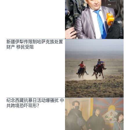
新疆伊犁传限制哈萨克族处置
财产 移民受阻
纪念西藏抗暴日活动爆骚扰 中
共跨境恐吓现形？