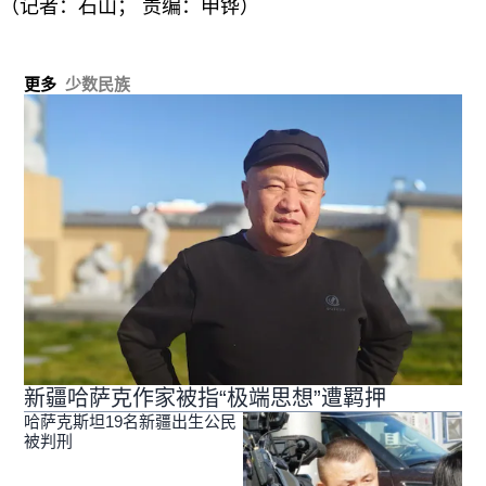
（记者：石山； 责编：申铧）
更多
少数民族
新疆哈萨克作家被指“极端思想”遭羁押
哈萨克斯坦19名新疆出生公民
被判刑