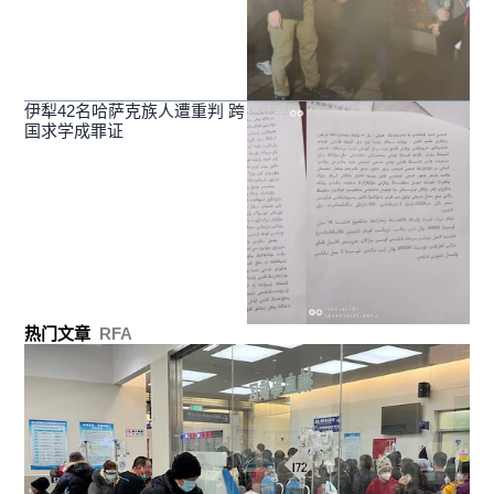
伊犁42名哈萨克族人遭重判 跨
国求学成罪证
热门文章
RFA