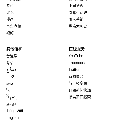
专栏
中国透视
评论
周嘉有话说
漫画
周末茶馆
事实查核
纵横大历史
视频
其他语种
在线服务
Opens in new window
Opens in new window
普通话
YouTube
Opens in new window
Opens in new window
粤语
Facebook
Opens in new window
Opens in new window
မြန်မာ
Twitter
Opens in new window
한국어
新闻聚合
Opens in new window
ລາວ
节目频率表
Opens in new window
ខ្មែ
订阅新闻快递
Opens in new window
བོད་སྐད།
提供新闻线索
Opens in new window
ئۇيغۇر
Opens in new window
Tiếng Việt
Opens in new window
English