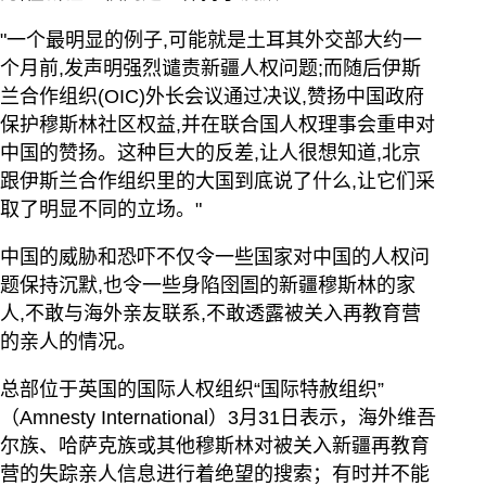
"一个最明显的例子,可能就是土耳其外交部大约一
个月前,发声明强烈谴责新疆人权问题;而随后伊斯
兰合作组织(OIC)外长会议通过决议,赞扬中国政府
保护穆斯林社区权益,并在联合国人权理事会重申对
中国的赞扬。这种巨大的反差,让人很想知道,北京
跟伊斯兰合作组织里的大国到底说了什么,让它们采
取了明显不同的立场。"
中国的威胁和恐吓不仅令一些国家对中国的人权问
题保持沉默,也令一些身陷囹圄的新疆穆斯林的家
人,不敢与海外亲友联系,不敢透露被关入再教育营
的亲人的情况。
总部位于英国的国际人权组织“国际特赦组织”
（Amnesty International）3月31日表示，海外维吾
尔族、哈萨克族或其他穆斯林对被关入新疆再教育
营的失踪亲人信息进行着绝望的搜索；有时并不能