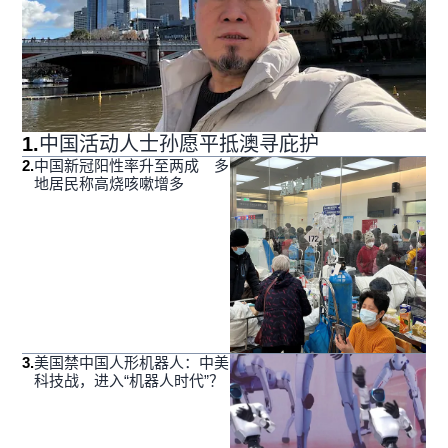
1
.
中国活动人士孙愿平抵澳寻庇护
2
.
中国新冠阳性率升至两成 多
地居民称高烧咳嗽增多
3
.
美国禁中国人形机器人：中美
科技战，进入“机器人时代”？