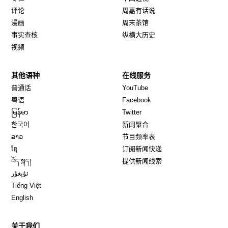
评论
周嘉有话说
漫画
周末茶馆
事实查核
纵横大历史
视频
其他语种
在线服务
Opens in new window
Opens in new window
普通话
YouTube
Opens in new window
Opens in new window
粤语
Facebook
Opens in new window
Opens in new window
မြန်မာ
Twitter
Opens in new window
한국어
新闻聚合
Opens in new window
ລາວ
节目频率表
Opens in new window
ខ្មែ
订阅新闻快递
Opens in new window
བོད་སྐད།
提供新闻线索
Opens in new window
ئۇيغۇر
Opens in new window
Tiếng Việt
Opens in new window
English
关于我们