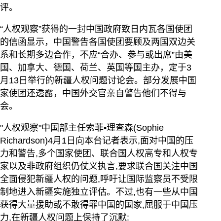
评。
“人权观察”获得的一封中国政府致日内瓦各国使团
的信函显示，中国警告各国使团要顾及两国双边关
系和长期多边合作，不应“合办、参与或出席”由美
国、加拿大、德国、荷兰、英国等国主办，定于3
月13日举行的新疆人权问题讨论会。部分发展中国
家使团还透露，中国外交官亲自警告他们不得与
会。
"人权观察"中国部主任索菲•理查森(Sophie
Richardson)4月1日向本台记者表示,面对中国的压
力和警告,多个国家使团、联合国人权高专和人权专
家以及非政府组织仍仗义执言,要求联合国关注中国
全面侵犯新疆人权的问题,呼吁让国际监察员不受限
制地进入新疆实施独立评估。不过,也有一些从中国
获得大量援助或不敢得罪中国的国家,屈服于中国压
力,在新疆人权问题上保持了沉默: