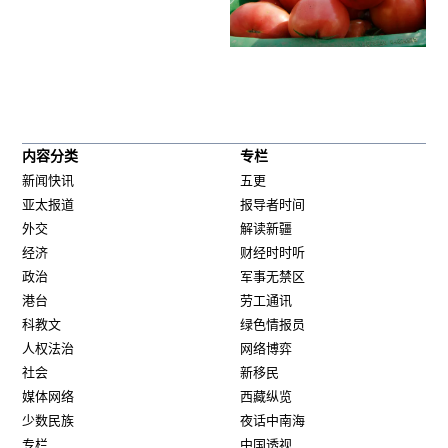
内容分类
专栏
新闻快讯
五更
亚太报道
报导者时间
外交
解读新疆
经济
财经时时听
政治
军事无禁区
港台
劳工通讯
科教文
绿色情报员
人权法治
网络博弈
社会
新移民
媒体网络
西藏纵览
少数民族
夜话中南海
专栏
中国透视