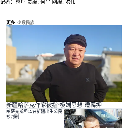
记者：林坪 责编: 何平 网编: 洪伟
更多
少数民族
新疆哈萨克作家被指“极端思想”遭羁押
哈萨克斯坦19名新疆出生公民
被判刑