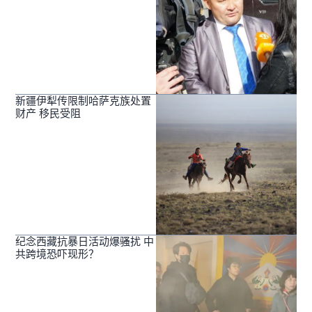
新疆伊犁传限制哈萨克族处置
财产 移民受阻
纪念西藏抗暴日活动爆骚扰 中
共跨境恐吓现形？