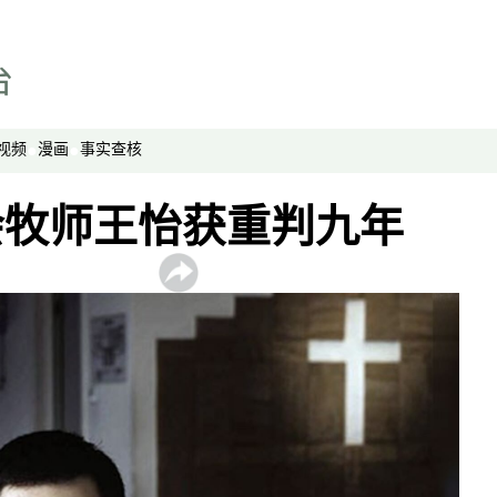
视频
漫画
事实查核
会牧师王怡获重判九年