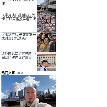
注
《半月谈》批删帖压舆
情 旺旺声援投屏遭下架
汉服热背后 是文化复兴
或对现实的逃离？
境外网站写加班经历 中
国网民被控寻衅滋事
热门文章
RFA