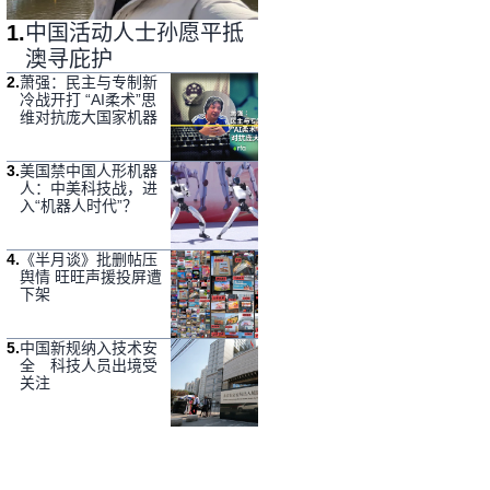
1
.
中国活动人士孙愿平抵
澳寻庇护
2
.
萧强：民主与专制新
冷战开打 “AI柔术”思
维对抗庞大国家机器
3
.
美国禁中国人形机器
人：中美科技战，进
入“机器人时代”？
4
.
《半月谈》批删帖压
舆情 旺旺声援投屏遭
下架
5
.
中国新规纳入技术安
全 科技人员出境受
关注