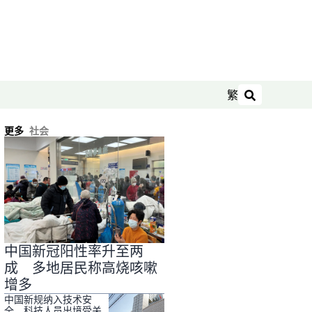
繁
搜索
更多
社会
中国新冠阳性率升至两
成 多地居民称高烧咳嗽
增多
中国新规纳入技术安
全 科技人员出境受关