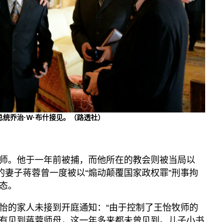
总统乔治·W·布什接见。（路透社）
师。他于一年前被捕，而他所在的教会则被当局以
的妻子蒋蓉曾一度被以“煽动颠覆国家政权罪”刑事拘
态。
怡的家人未接到开庭通知：“由于控制了王怡牧师的
有见到蒋蓉师母，这一年多来都未曾见到。儿子小书