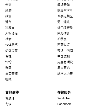
外交
解读新疆
经济
财经时时听
政治
军事无禁区
港台
劳工通讯
科教文
绿色情报员
人权法治
网络博弈
社会
新移民
媒体网络
西藏纵览
少数民族
夜话中南海
专栏
中国透视
评论
周嘉有话说
漫画
周末茶馆
事实查核
纵横大历史
视频
其他语种
在线服务
Opens in new window
Opens in new window
普通话
YouTube
Opens in new window
Opens in new window
粤语
Facebook