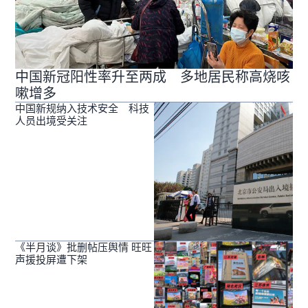
中国新冠阳性率升至两成 多地居民称高烧咳
嗽增多
中国新规纳入技术安全 科技
人员出境受关注
《半月谈》批删帖压舆情 旺旺
声援投屏遭下架