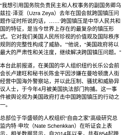
“我想引用国务院负责民主和人权事务的副国务卿乌
兹拉·泽亚（Uzra Zeya）去年在国会就跨国镇压问
题作证时所说的话，……‘跨国镇压是中华人民共和
国的特征，是当今世界上存在的最复杂的镇压形
式。它对我们美国人民所珍视的价值观及国际秩序
规则的完整性构成了威胁。’”他说，“美国政府将以
最大的严肃性和关注度，继续解决跨国镇压问题。”
本台此前报道，在美国的华人组织纽约长乐公会前
会长卢建旺和秘书长陈金平因涉嫌在曼哈顿唐人街
经营中国海外警察站，并以此压制、骚扰和威胁异
议人士，于今年4月被美国执法部门拘捕。这一事
件被舆论视为美国政府打击中国跨国镇压的行动之
一。
总部位于华盛顿的人权组织“自由之家”高级研究总
监内特·申坎（Nate Schenkkan）在听证会上表
示，相关数据显示，自2014年以来，共有854起跨