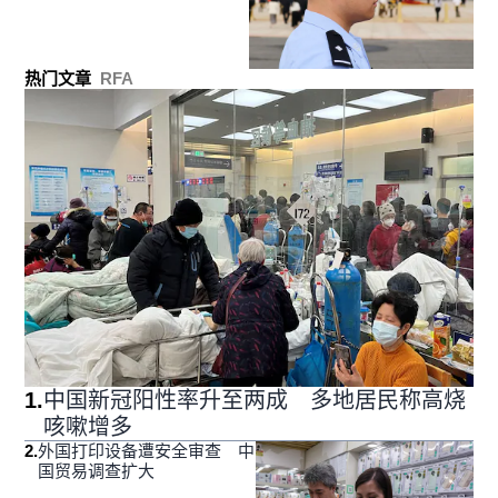
热门文章
RFA
1
.
中国新冠阳性率升至两成 多地居民称高烧
咳嗽增多
2
.
外国打印设备遭安全审查 中
国贸易调查扩大