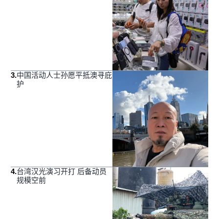
3
.
中国活动人士孙愿平抵澳寻庇
护
4
.
台湾汉光演习开打 后备动员
规模空前